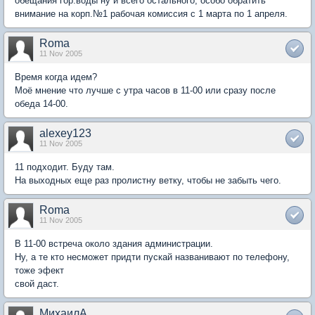
обещания гор.воды ну и всего остального, особо обратить
внимание на корп.№1 рабочая комиссия с 1 марта по 1 апреля.
Roma
11 Nov 2005
Время когда идем?
Моё мнение что лучше с утра часов в 11-00 или сразу после
обеда 14-00.
alexey123
11 Nov 2005
11 подходит. Буду там.
На выходных еще раз пролистну ветку, чтобы не забыть чего.
Roma
11 Nov 2005
В 11-00 встреча около здания администрации.
Ну, а те кто несможет придти пускай названивают по телефону,
тоже эфект
свой даст.
МихаилА