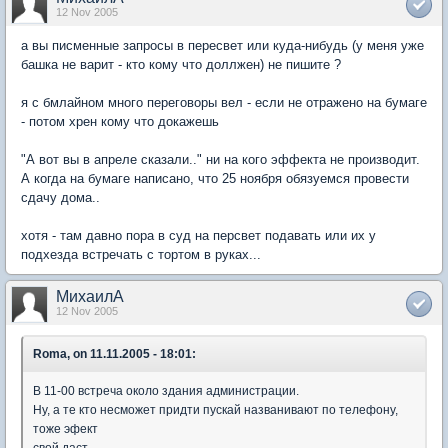
12 Nov 2005
а вы писменные запросы в пересвет или куда-нибудь (у меня уже
башка не варит - кто кому что доллжен) не пишите ?
я с бмлайном много переговоры вел - если не отражено на бумаге
- потом хрен кому что докажешь
"А вот вы в апреле сказали.." ни на кого эффекта не производит.
А когда на бумаге написано, что 25 ноября обязуемся провести
сдачу дома..
хотя - там давно пора в суд на персвет подавать или их у
подхезда встречать с тортом в руках...
МихаилА
12 Nov 2005
Roma, on 11.11.2005 - 18:01:
В 11-00 встреча около здания администрации.
Ну, а те кто несможет придти пускай названивают по телефону,
тоже эфект