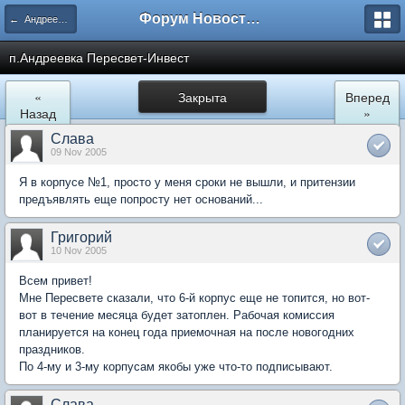
Форум Новостройки
← Андреевка
п.Андреевка Пересвет-Инвест
«
Закрыта
Вперед
Назад
»
Слава
09 Nov 2005
Я в корпусе №1, просто у меня сроки не вышли, и притензии
предъявлять еще попросту нет оснований...
Григорий
10 Nov 2005
Всем привет!
Мне Пересвете сказали, что 6-й корпус еще не топится, но вот-
вот в течение месяца будет затоплен. Рабочая комиссия
планируется на конец года приемочная на после новогодних
праздников.
По 4-му и 3-му корпусам якобы уже что-то подписывают.
Слава