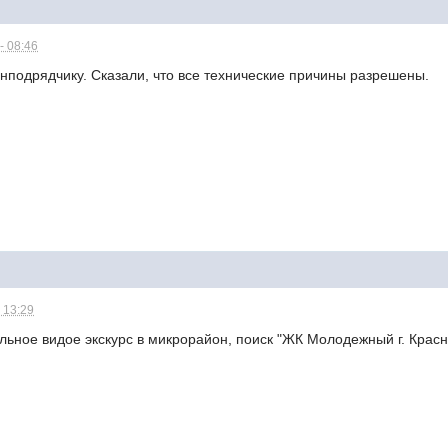
- 08:46
енподрядчику. Сказали, что все технические причины разрешены.
 13:29
ьное видое экскурс в микрорайон, поиск "ЖК Молодежный г. Красн