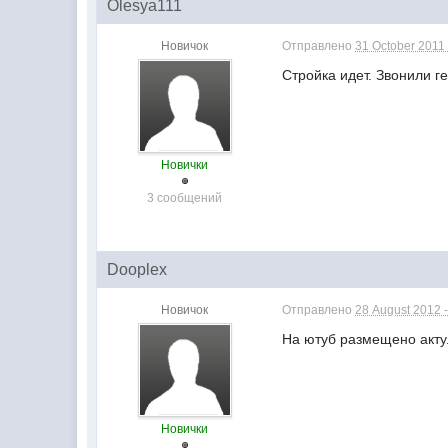
Olesya111
Новичок
Отправлено
31 October 2011 
Стройка идет. Звонили г
Новички
3 сообщений
Dooplex
Новичок
Отправлено
28 August 2012 -
На ютуб размещено актул
Новички