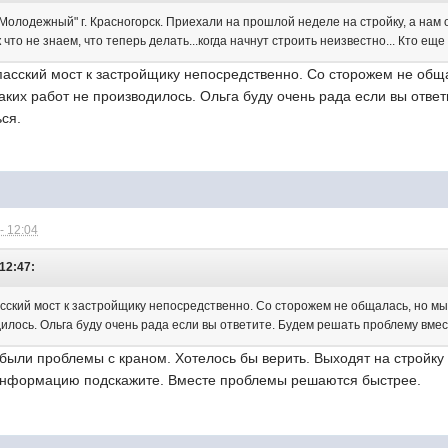
Молодежный" г. Красногорск. Приехали на прошлой неделе на стройку, а нам 
 что не знаем, что теперь делать...когда начнут строить неизвестно... Кто е
Спасский мост к застройщику непосредственно. Со сторожем не об
аких работ не производилось. Ольга буду очень рада если вы отве
ся.
- 12:04
 12:47:
асский мост к застройщику непосредственно. Со сторожем не общалась, но м
илось. Ольга буду очень рада если вы ответите. Будем решать проблему вмес
были проблемы с краном. Хотелось бы верить. Выходят на стройку 
информацию подскажите. Вместе проблемы решаются быстрее.