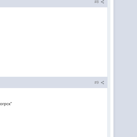
#8
#9
огрск"