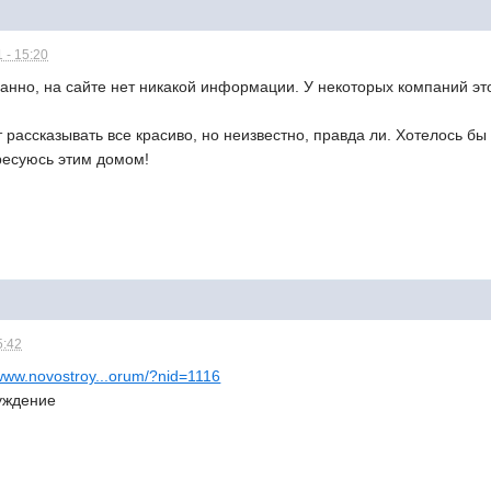
 - 15:20
ранно, на сайте нет никакой информации. У некоторых компаний это
рассказывать все красиво, но неизвестно, правда ли. Хотелось бы 
ресуюсь этим домом!
5:42
/www.novostroy...orum/?nid=1116
уждение