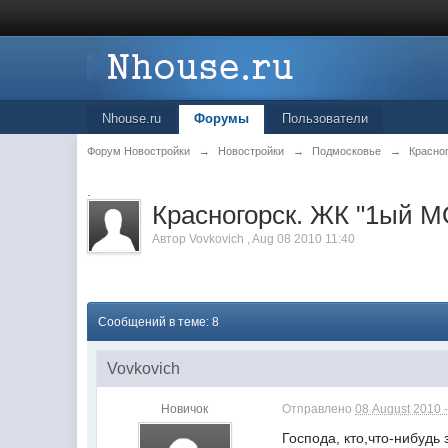
Nhouse.ru
Форумы
Пользователи
Форум Новостройки
→
Новостройки
→
Подмосковье
→
Красно
.
Красногорск. ЖК "1ый
Автор
Vovkovich
,
Aug 08 2010 11:40
Сообщений в теме: 8
Vovkovich
Новичок
Отправлено
08 August 2010 -
Господа, кто,что-нибудь