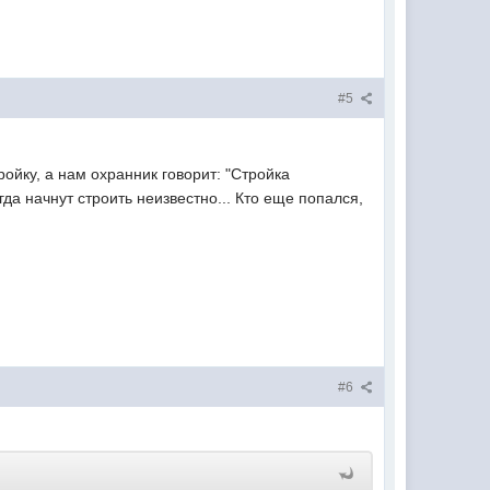
#5
ойку, а нам охранник говорит: "Стройка
гда начнут строить неизвестно... Кто еще попался,
#6