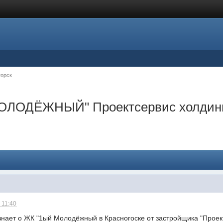
горск
 МОЛОДЁЖНЫЙ" Проектсервис холдин
 11:40
 знает о ЖК "1ый Молодёжный в Красногоске от застройщика "Проек