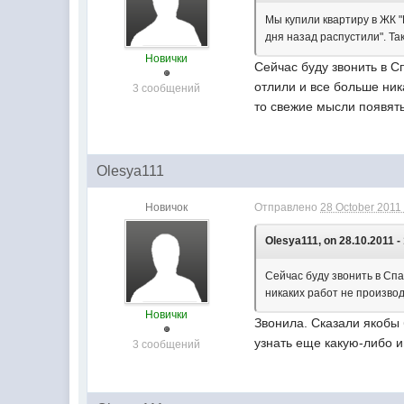
Мы купили квартиру в ЖК "
дня назад распустили". Так
Новички
Сейчас буду звонить в 
отлили и все больше ник
3 сообщений
то свежие мысли появять
Olesya111
Новичок
Отправлено
28 October 2011 
Olesya111, on 28.10.2011 -
Сейчас буду звонить в Сп
никаких работ не производ
Новички
Звонила. Сказали якобы 
узнать еще какую-либо 
3 сообщений