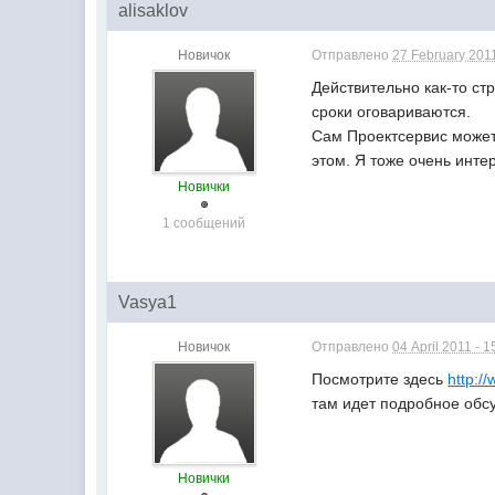
alisaklov
Новичок
Отправлено
27 February 2011
Действительно как-то ст
сроки оговариваются.
Сам Проектсервис может 
этом. Я тоже очень инте
Новички
1 сообщений
Vasya1
Новичок
Отправлено
04 April 2011 - 1
Посмотрите здесь
http:/
там идет подробное обс
Новички