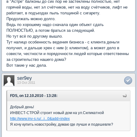
в "Астре" балконы до сих пор не застеклены полностью, нет
горячей воды, нет эл счётчиков, нет на воду счётчиков, лифт не
работает, в подъездах пыль толщиной с сигарету.
Продолжать можно долго.
Ведь по хорошему надо сначала один объект сдать
ПОЛНОСТЬЮ, а потом браться за следующий.
Но тут всё по другому вышло.
Тут налицо особенность ведения бизнеса - с клиента деньги
получил, и дальше хрен с ним (с клиентом), а может дело в
совести, честности и порядочности людей которые ответственны
за строительство нашего дома?
Вот такие у нас дела.
ser9ey
13 Oct 2011
FDS, on 12.10.2010 - 13:28:
Добрый день!
ИНВЕСТ-СТРОЙ строит новый дом на ул.Силикатной
http://www.inv-s.ru/...i...0&add=index
Я хочу купить новостройку, думаю где лучше и подешевле?