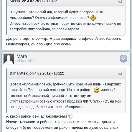
Sas1k, on 4.02.2012 - 13:45:
"Спутник" - это новый ЖК, который будет построен в 30
микрорайоне? Откуда информация про осень?
Инвест-строй сейчас готовит проектно-сметную документацию по
застройке микрорайона, со слов Азарова.
Да, речь идет о 30 мкр. Я разговаривал в офисе ИнвестСтроя с
менеджером, он сообщил про осень.
Mare
25 Mar 2012
DimanMsk, on 4.02.2012 - 13:22:
В этом жилом комплексе, должно быть, красивые виды из верхних
этажей на Пироговский лесопарк. Но сам район...
мрачный,
говорят, небезопасный, никакой эстетики кругом
Этот застройщик осенью откроет продажи ЖК "Спутник 2", на мой
взгляд, гораздо более интересный вариант
А какой район сейчас безопасный?)))
Насчет мрачности района, так скоро там все старые домики
снесут и будет современный район, ничем не хуже остальных