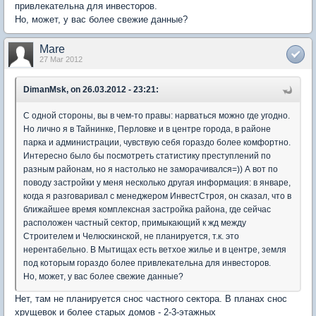
привлекательна для инвесторов.
Но, может, у вас более свежие данные?
Mare
27 Mar 2012
DimanMsk, on 26.03.2012 - 23:21:
С одной стороны, вы в чем-то правы: нарваться можно где угодно.
Но лично я в Тайнинке, Перловке и в центре города, в районе
парка и администрации, чувствую себя гораздо более комфортно.
Интересно было бы посмотреть статистику преступлений по
разным районам, но я настолько не заморачивался=)) А вот по
поводу застройки у меня несколько другая информация: в январе,
когда я разговаривал с менеджером ИнвестСтроя, он сказал, что в
ближайшее время комплексная застройка района, где сейчас
расположен частный сектор, примыкающий к жд между
Строителем и Челюскинской, не планируется, т.к. это
нерентабельно. В Мытищах есть ветхое жилье и в центре, земля
под которым гораздо более привлекательна для инвесторов.
Но, может, у вас более свежие данные?
Нет, там не планируется снос частного сектора. В планах снос
хрущевок и более старых домов - 2-3-этажных