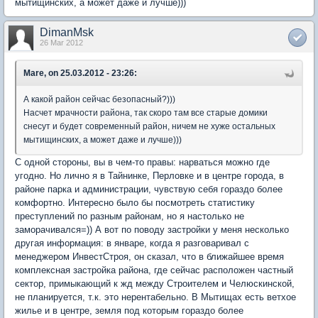
мытищинских, а может даже и лучше)))
DimanMsk
26 Mar 2012
Mare, on 25.03.2012 - 23:26:
А какой район сейчас безопасный?)))
Насчет мрачности района, так скоро там все старые домики
снесут и будет современный район, ничем не хуже остальных
мытищинских, а может даже и лучше)))
С одной стороны, вы в чем-то правы: нарваться можно где
угодно. Но лично я в Тайнинке, Перловке и в центре города, в
районе парка и администрации, чувствую себя гораздо более
комфортно. Интересно было бы посмотреть статистику
преступлений по разным районам, но я настолько не
заморачивался=)) А вот по поводу застройки у меня несколько
другая информация: в январе, когда я разговаривал с
менеджером ИнвестСтроя, он сказал, что в ближайшее время
комплексная застройка района, где сейчас расположен частный
сектор, примыкающий к жд между Строителем и Челюскинской,
не планируется, т.к. это нерентабельно. В Мытищах есть ветхое
жилье и в центре, земля под которым гораздо более