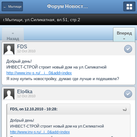
Форум Новостройки
← Мытищи
г.Мытищи, ул.Силикатная, вл.51, стр.2
«
Вперед
Назад
»
FDS
12 Oct 2010
Добрый день!
ИНВЕСТ-СТРОЙ строит новый дом на ул.Силикатной
http://www.inv-s.ru/...i...0&add=index
Я хочу купить новостройку, думаю где лучше и подешевле?
Elo4ka
12 Oct 2010
FDS, on 12.10.2010 - 10:28:
Добрый день!
ИНВЕСТ-СТРОЙ строит новый дом на ул.Силикатной
http://www.inv-s.ru/...i...0&add=index