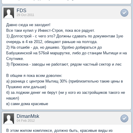
FDS
29 Oct 2011
Давно сюда не заходил!
Все таки купил у Инвест-Строя, пока все радует.
1) Долгострой - с чего это? Должны сдавать по документам 1ую
очередь в 4 кв 2012, обещают раньше на полгода.
2) На отшибе - да, но дешево. Удобно добираться до
Бабушкинской на 576ой маршрутке, либо до станции Мытищи и на
Спутнике.
3) Промзона - заводы не работают, рядом частный сектор и лес
В общем я пока всем доволен:
а) разница с центром Мытищ 30% (приблизительно такие цены в
Пушкино или дальше)
б) за лоджии денег не берут (ни у кого из застройщиков такого не
нашел)
в) сами дома красивые
DimanMsk
04 Feb 2012
В этом жилом комплексе, должно быть, красивые виды из