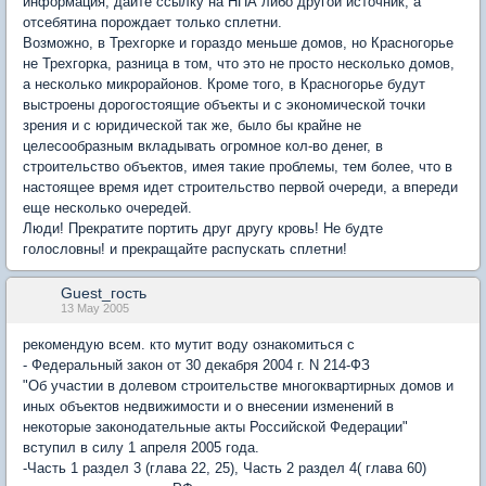
информация, дайте ссылку на НПА либо другой источник, а
отсебятина порождает только сплетни.
Возможно, в Трехгорке и гораздо меньше домов, но Красногорье
не Трехгорка, разница в том, что это не просто несколько домов,
а несколько микрорайонов. Кроме того, в Красногорье будут
выстроены дорогостоящие объекты и с экономической точки
зрения и с юридической так же, было бы крайне не
целесообразным вкладывать огромное кол-во денег, в
строительство объектов, имея такие проблемы, тем более, что в
настоящее время идет строительство первой очереди, а впереди
еще несколько очередей.
Люди! Прекратите портить друг другу кровь! Не будте
голословны! и прекращайте распускать сплетни!
Guest_гость
13 May 2005
рекомендую всем. кто мутит воду ознакомиться с
- Федеральный закон от 30 декабря 2004 г. N 214-ФЗ
"Об участии в долевом строительстве многоквартирных домов и
иных объектов недвижимости и о внесении изменений в
некоторые законодательные акты Российской Федерации"
вступил в силу 1 апреля 2005 года.
-Часть 1 раздел 3 (глава 22, 25), Часть 2 раздел 4( глава 60)