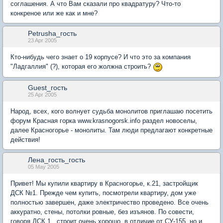
соглашения. А что Вам сказали про квадратуру? Что-то
конкреное или же как и мне?
Petrusha_гость
23 Apr 2005
Кто-нибудь чего знает о 19 корпусе? И что это за компания
"Ладгаллия" (?), которая его жолжна строить?
Guest_гость
25 Apr 2005
Народ, всех, кого волнует судьба монолитов приглашаю посетить
форум Красная горка www.krasnogorsk.info раздел новоселы,
далее Красногорье - монолиты. Там люди предлагают конкретные
действия!
Лена_гость_гость
05 May 2005
Привет! Мы купили квартиру в Красногорье, к.21, застройщик
ДСК №1. Прежде чем купить, посмотрели квартиру, дом уже
полностью завершен, даже электричество проведено. Все очень
аккуратно, стены, потолки ровные, без изъянов. По совести,
говоря ДСК 1 , строит очень хорошо, в отличие от СУ-155, но и