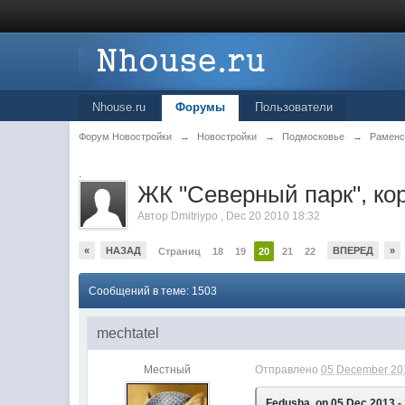
Nhouse.ru
Форумы
Пользователи
Форум Новостройки
→
Новостройки
→
Подмосковье
→
Раменс
.
ЖК "Северный парк", ко
Автор
Dmitriypo
,
Dec 20 2010 18:32
«
НАЗАД
ВПЕРЕД
»
Страниц
18
19
20
21
22
Сообщений в теме: 1503
mechtatel
Местный
Отправлено
05 December 201
Fedusha, on 05 Dec 2013 - 