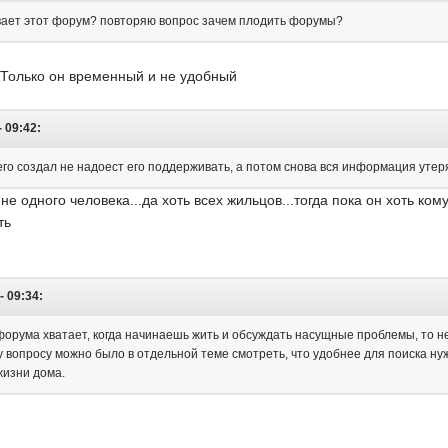
ивает этот форум? повторяю вопрос зачем плодить форумы?
 Только он временный и не удобный
 09:42:
его создал не надоест его поддерживать, а потом снова вся информация утерян
 одного человека...да хоть всех жильцов...тогда пока он хоть кому
ть
- 09:34:
форума хватает, когда начинаешь жить и обсуждать насущные проблемы, то н
 вопросу можно было в отдельной теме смотреть, что удобнее для поиска н
жизни дома.