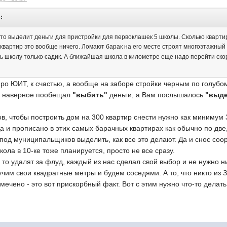
:
то выделит деньги для пристройки для первоклашек 5 школы. Сколько квартир
 квартир это вообще ничего. Ломают барак на его месте строят многоэтажный
ь школу только садик. А ближайшая школа в километре еще надо перейти ско
про ЮИТ, к счастью, а вообще на заборе стройки черным по голубом
ин наверное пообещал
"выбить"
деньги, а Вам послышалось
"выд
 чтобы построить дом на 300 квартир снести нужно как минимум 3
а и прописано в этих самых барачных квартирах как обычно по две,
од муниципальщиков выделить, как все это делают. Да и снос соор
кола в 10-ке тоже планируется, просто не все сразу.
то удалят за флуд, каждый из нас сделал свой выбор и не нужно ни
чим свои квадратные метры и будем соседями. А то, что никто из 
мечено - это вот прискорбный факт. Вот с этим нужно что-то дела