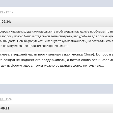
3 - 12:42
- 09:34:
форума хватает, когда начинаешь жить и обсуждать насущные проблемы, то н
 вопросу можно было в отдельной теме смотреть, что удобнее для поиска н
зни дома. Новый форум хоть и вернул такую возможность, но вот жаль, что в
е не могу из-за нее целиком сообщения читать.
слева в верхней части вертикальная узкая кнопка Close). Вопрос в
го создал не надоест его поддерживать, а потом снова вся информац
тавить форум здесь, темы можно создавать дополнительные...
3 - 15:40
 09:21: