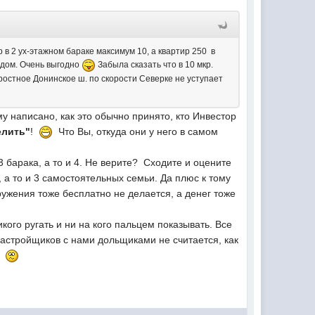
 в 2 ух-этажном бараке максимум 10, а квартир 250 в
 дом. Очень выгодно
Забыла сказать что в 10 мкр.
ростное Донинское ш. по скорости Северке не уступает
у написано, как это обычно принято, кто Инвестор
елить"
!
Что Вы, откуда они у него в самом
 барака, а то и 4. Не верите? Сходите и оцените
 а то и 3 самостоятельных семьи. Да плюс к тому
ужения тоже бесплатно не делается, а денег тоже
кого ругать и ни на кого пальцем показывать. Все
Застройщиков с нами дольщиками не считается, как
ть