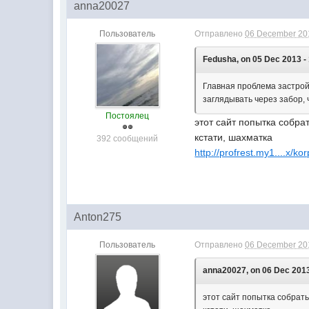
anna20027
Пользователь
Отправлено
06 December 201
Fedusha, on 05 Dec 2013 - 
Главная проблема застрой
заглядывать через забор,
Постоялец
этот сайт попытка собрат
кстати, шахматка
392 сообщений
http://profrest.my1....x/k
Anton275
Пользователь
Отправлено
06 December 201
anna20027, on 06 Dec 2013
этот сайт попытка собрать 