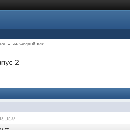
кое
→
ЖК "Северный Парк"
рпус 2
3 - 15:38
12:22: