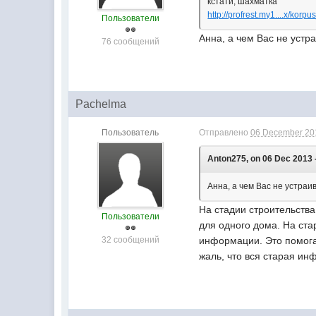
кстати, шахматка
http://profrest.my1....x/korp
Пользователи
Анна, а чем Вас не уст
76 сообщений
Pachelma
Пользователь
Отправлено
06 December 201
Anton275, on 06 Dec 2013 -
Анна, а чем Вас не устра
На стадии строительства
Пользователи
для одного дома. На ст
32 сообщений
информации. Это помога
жаль, что вся старая ин