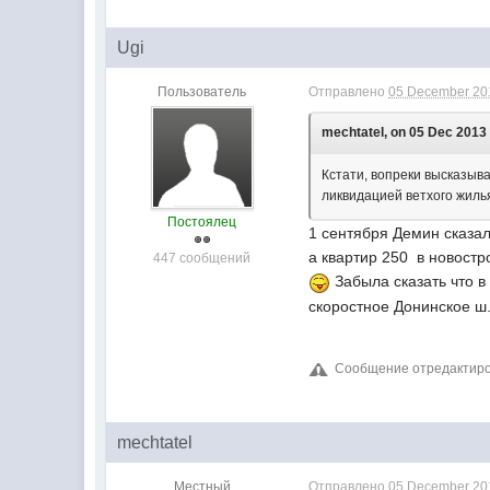
Ugi
Пользователь
Отправлено
05 December 201
mechtatel, on 05 Dec 2013 
Кстати, вопреки высказыв
ликвидацией ветхого жиль
Постоялец
1 сентября Демин сказал
а квартир 250 в новостр
447 сообщений
Забыла сказать что в
скоростное Донинское ш.
Сообщение отредактиров
mechtatel
Местный
Отправлено
05 December 201