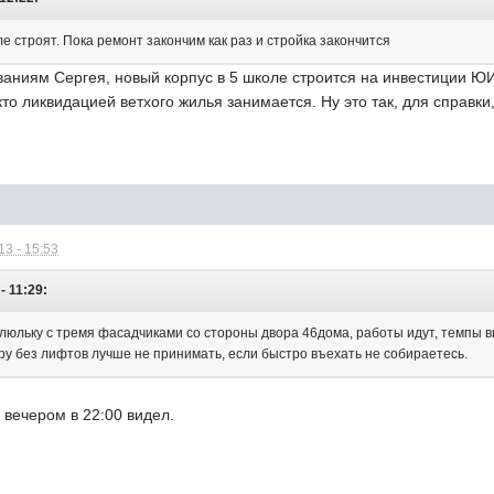
е строят. Пока ремонт закончим как раз и стройка закончится
ываниям Сергея, новый корпус в 5 школе строится на инвестиции 
кто ликвидацией ветхого жилья занимается. Ну это так, для справ
3 - 15:53
- 11:29:
а люльку с тремя фасадчиками со стороны двора 46дома, работы идут, темпы 
иру без лифтов лучше не принимать, если быстро въехать не собираетесь.
 вечером в 22:00 видел.