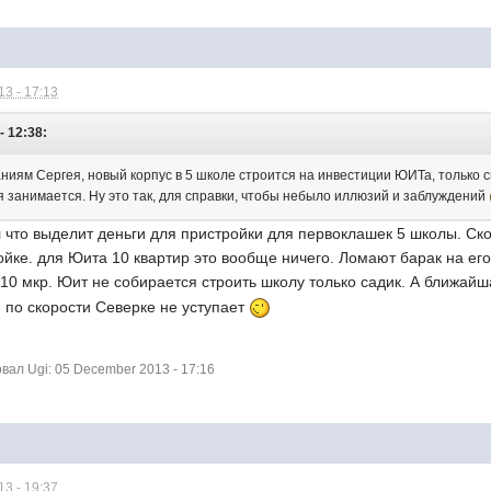
3 - 17:13
- 12:38:
аниям Сергея, новый корпус в 5 школе строится на инвестиции ЮИТа, только 
я занимается. Ну это так, для справки, чтобы небыло иллюзий и заблуждений
 что выделит деньги для пристройки для первоклашек 5 школы. Ско
ойке. для Юита 10 квартир это вообще ничего. Ломают барак на ег
 10 мкр. Юит не собирается строить школу только садик. А ближай
 по скорости Северке не уступает
ал Ugi: 05 December 2013 - 17:16
3 - 19:37