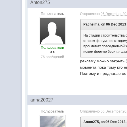
Anton275
Пользователь
Отправлено
06 December 201
Pachelma, on 06 Dec 2013 
На стадии строительства 
старом форуме по каждому
проблемах повседневной жи
Пользователи
новом форуме бесит, я даж
76 сообщений
рекламу можно закрыть (
момента пока тому кто е
Поэтому и предлагаю ос
anna20027
Пользователь
Отправлено
06 December 201
Anton275, on 06 Dec 2013 -