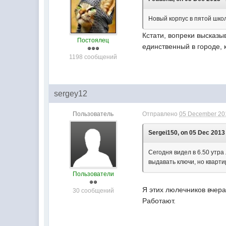
Новый корпус в пятой школ
Кстати, вопреки высказ
Постоялец
единственный в городе, 
1198 сообщений
sergey12
Пользователь
Отправлено
05 December 201
Sergei150, on 05 Dec 2013 
Сегодня видел в 6.50 утр
выдавать ключи, но кварт
Пользователи
Я этих люлечников вчера
30 сообщений
Работают.