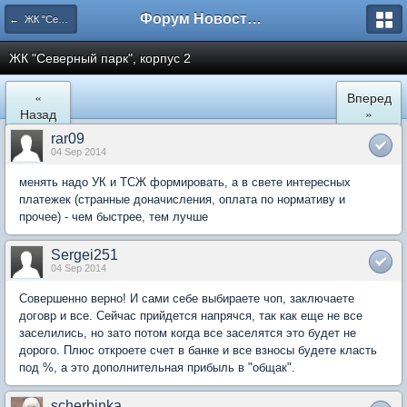
Форум Новостройки
← ЖК "Северный Парк"
ЖК "Северный парк", корпус 2
«
Вперед
Назад
»
rar09
04 Sep 2014
менять надо УК и ТСЖ формировать, а в свете интересных
платежек (странные доначисления, оплата по нормативу и
прочее) - чем быстрее, тем лучше
Sergei251
04 Sep 2014
Совершенно верно! И сами себе выбираете чоп, заключаете
договр и все. Сейчас прийдется напрячся, так как еще не все
заселились, но зато потом когда все заселятся это будет не
дорого. Плюс откроете счет в банке и все взносы будете класть
под %, а это дополнительная прибыль в "общак".
scherbinka