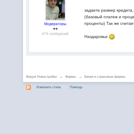
задаете размер кредита,
(базовый платеж и проц
проценты) Так же считае
Модераторы
474 сообщений
Наздаровье
Форум Новостройки
→
Фирмы
→
Банки и страховые фирмы
Изменить стиль
Помощь