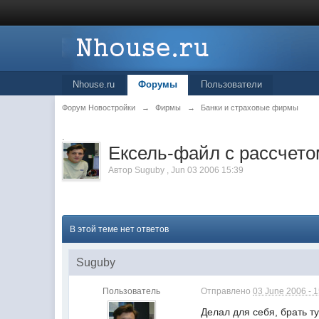
Nhouse.ru
Форумы
Пользователи
Форум Новостройки
→
Фирмы
→
Банки и страховые фирмы
.
Ексель-файл с рассчето
Автор
Suguby
,
Jun 03 2006 15:39
В этой теме нет ответов
Suguby
Пользователь
Отправлено
03 June 2006 - 
Делал для себя, брать т