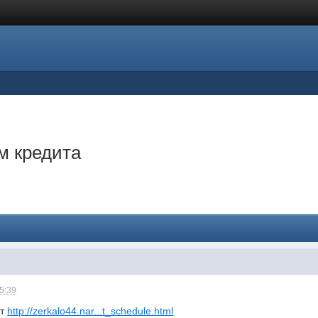
м кредита
15:39
ут
http://zerkalo44.nar...t_schedule.html