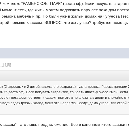
й комплекс "РАМЕНСКОЕ -ПАРК" (веста сф). Если покупать в гарантии
 момент есть, где жить, можем подождать пару лет пока дом построя
 ремонт, мебель и пр. Но были уже в жилый домах на чугунова (вест
 строй повыше классом. ВОПРОС: что же лучше? требуется помощь з
- 14:55
ек (2 взрослых и 2 детей, школьного возраста) нужна трешка. Рассматриваем
" (веста сф). Если покупать в гарантии, то брать ипотеку около 2млн., если в
у лет пока дом построят и сдадут, при этом не влезать в долги и спокойно о
, в подъездах грязь и холод, меня это напрягло. Вроде, дома у гарантии стр
лассом" - это лишь предположение. Все в конечном итоге зависит