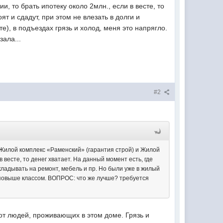
, то брать ипотеку около 2млн., если в весте, то
т и сдадут, при этом не влезать в долги и
е), в подъездах грязь и холод, меня это напрягло.
ала...
#2
 Жилой комплекс «Раменский» (гарантия строй) и Жилой
 весте, то денег хватает. На данный момент есть, где
ткладывать на ремонт, мебель и пр. Но были уже в жилый
ой повыше классом. ВОПРОС: что же лучше? требуется
 от людей, проживающих в этом доме. Грязь и