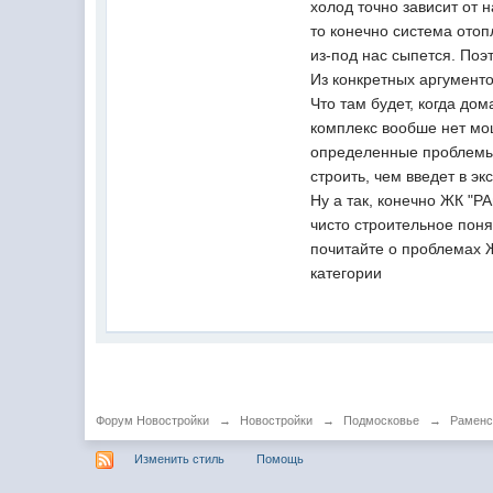
холод точно зависит от н
то конечно система отоп
из-под нас сыпется. Поэ
Из конкретных аргументо
Что там будет, когда дом
комплекс вообше нет мощ
определенные проблемы в
строить, чем введет в э
Ну а так, конечно ЖК "РА
чисто строительное пон
почитайте о проблемах Ж
категории
Форум Новостройки
→
Новостройки
→
Подмосковье
→
Раменс
Изменить стиль
Помощь