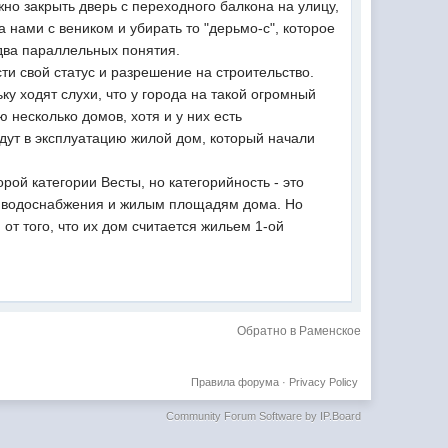
ужно закрыть дверь с переходного балкона на улицу,
 нами с веником и убирать то "дерьмо-с", которое
 два параллельных понятия.
сти свой статус и разрешение на строительство.
ьку ходят слухи, что у города на такой огромный
 несколько домов, хотя и у них есть
дут в эксплуатацию жилой дом, который начали
орой категории Весты, но категорийность - это
, водоснабжения и жилым площадям дома. Но
от того, что их дом считается жильем 1-ой
Обратно в Раменское
Правила форума
·
Privacy Policy
Community Forum Software by IP.Board