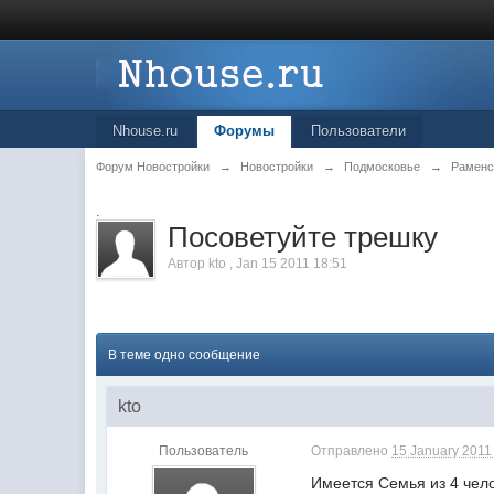
Nhouse.ru
Форумы
Пользователи
Форум Новостройки
→
Новостройки
→
Подмосковье
→
Раменс
.
Посоветуйте трешку
Автор
kto
,
Jan 15 2011 18:51
В теме одно сообщение
kto
Пользователь
Отправлено
15 January 2011 
Имеется Семья из 4 чел