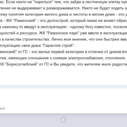
ас. Если никто не "париться" тем, что зайдя в лестничную клетку н
ления не выдерживает и размораживается. Никто не будет ходить за
тому понятия категории жилого дома и чистоты в жилом доме - это
в - ЖК "Раменский" - это долгострой, который никак не может обре
а наконец-то введут в эксплуатацию - одному богу известно, поскол
ностей и рессурса. ЖК "Раменское парк" уже ввело в эксплуатацию
 качестве строительства. Лично мое мнение, что они быстрее вве
ксплуатацию свои дома "Гарантия строй".
менский" от ГС - это жилье первой категории в отличии от домов вт
ятие, имеющее отношение к схемам электроснабжения, отопления
К "Борисоглебский" от ГС и Вы увидите, что жителям мало радости 
кое