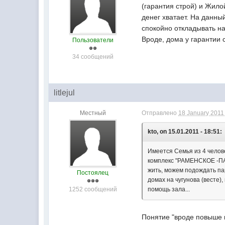
(гарантия строй) и Жило
денег хватает. На данный
спокойно откладывать на
Вроде, дома у гарантии
Пользователи
34 сообщений
litlejul
Местный
Отправлено
18 January 2011 
kto, on 15.01.2011 - 18:51:
Имеется Семья из 4 челов
комплекс "РАМЕНСКОЕ -ПАРК
жить, можем подождать пар
Постоялец
домах на чугунова (весте)
1252 сообщений
помощь зала...
Понятие "вроде повыше к