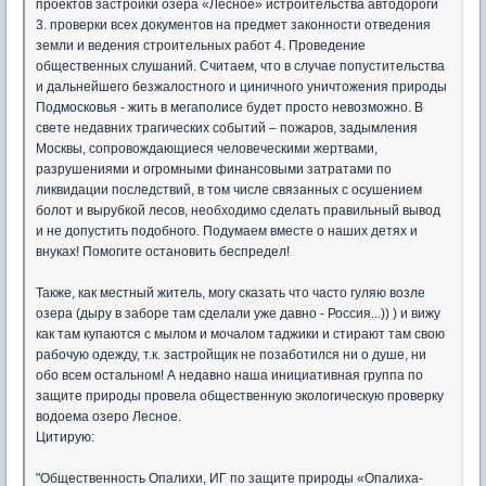
проектов застройки озера «Лесное» истроительства автодороги
3. проверки всех документов на предмет законности отведения
земли и ведения строительных работ 4. Проведение
общественных слушаний. Считаем, что в случае попустительства
и дальнейшего безжалостного и циничного уничтожения природы
Подмосковья - жить в мегаполисе будет просто невозможно. В
свете недавних трагических событий – пожаров, задымления
Москвы, сопровождающиеся человеческими жертвами,
разрушениями и огромными финансовыми затратами по
ликвидации последствий, в том числе связанных с осушением
болот и вырубкой лесов, необходимо сделать правильный вывод
и не допустить подобного. Подумаем вместе о наших детях и
внуках! Помогите остановить беспредел!
Также, как местный житель, могу сказать что часто гуляю возле
озера (дыру в заборе там сделали уже давно - Россия...)) ) и вижу
как там купаются с мылом и мочалом таджики и стирают там свою
рабочую одежду, т.к. застройщик не позаботился ни о душе, ни
обо всем остальном! А недавно наша инициативная группа по
защите природы провела общественную экологическую проверку
водоема озеро Лесное.
Цитирую:
"Общественность Опалихи, ИГ по защите природы «Опалиха-