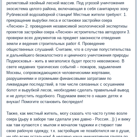
реликтовый хвойный лесной массив. Под угрозой уничтожения
экосистема целого района, включающая в себя санитарную зону
Рублевской водозаборной станции! Местные жители требуют: 1.
прекращение вырубки леса и остановки застройки озера
«Лесное» 2. проведения независимой экологической экспертизы
проектов застройки озера «Лесное» истроительства автодороги 3.
проверки всех документов на предмет законности отведения
земли и ведения строительных работ 4. Проведение
общественных слушаний. Считаем, что в случае попустительства
и дальнейшего безжалостного и циничного уничтожения природы
Подмосковья - жить в мегаполисе будет просто невозможно. В
свете недавних трагических событий – пожаров, задымления
Москвы, сопровождающиеся человеческими жертвами,
разрушениями и огромными финансовыми затратами по
ликвидации последствий, в том числе связанных с осушением
болот и вырубкой лесов, необходимо сделать правильный вывод
и не допустить подобного. Подумаем вместе о наших детях и
внуках! Помогите остановить беспредел!
Также, как местный житель, могу сказать что часто гуляю возле
озера (дыру в заборе там сделали уже давно - Россия...)) ) и вижу
как там купаются с мылом и мочалом таджики и стирают там
свою рабочую одежду, т.к. застройщик не позаботился ни о душе,
ни обо всем остальном! А недавно наша инициативная группа по