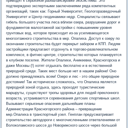
приводят к серьезной разбалансировке экосистемы. Это
подтверждено экспертными заключениями ряда компетентных
организаций, таких как: Горный Университет, Геологоразведочный
Университет и Центр геодинамики недр. Специалисты связывают
гибель большого участка леса вблизи озера, разрушение дорог и
фундаментов малоэтажной застройки с повышением уровня
грунтовых вод, которое происходит из-за усиливающегося
многоэтажного строительства в мкр. Опалиха. Доступ к озеру по
окончании строительства будет перекрыт забором и КПП. Людям
застройщики предлагают отдохнуть в торгово-развлекательном
комплексе, в фитнес-центре, строительство которых планируется
в клубном поселке. Жители Опалихи, Аникеевки, Красногорска и
даже Москвы (!) хотят отдыхать бесплатно и в естественной
природной среде. Таких мест больше нет в нашем районе! Оно
должно принадлежать всем! Озеро и лес - это общее природное
достояние! Так исторически сложилось, что Опалиха является
природной зоной отдыха, здесь проходят туристические
маршруты, существуют тропы здоровья для людей преклонного
возраста, устраиваются соревнования детских спортивных школ.
Вызывают серьезные опасения дальнейшие планы
Администрации Красногорского района – превращение
мкр.Опалиха в транспортный узел. Генплан предусматривает
строительство автодороги с многочисленными ответвлениями от
Волоколамского шоссе до Новорижского шоссе через большой