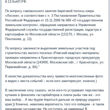
8.13 КоАП РФ.
По вопросу самовольного занятия береговой полосы озера
«Лесное», в соответствии с п. 3 Постановления Правительства
Российской Федерации от 15.11.2006 № 689 «О государственном
земельном контроле», обращение направлено в Управление
Федеральной службы государственной регистрации, кадастра и
картографии по Московской области (121170, г. Москва, ул.
Поклонная, д. 13).
По вопросу законности выделения земельных участков под
строительство жилого поселка «Рижский квартал» материалы
проверки направлены в Красногорскую городскую прокуратуру
Московской области (143400, Московская обл., г. Красногорск, ул.
Первомайская, д. 8А)."
В качестве доказательства могу привести многочисленные фото
и видео с места событий – если кого заинтересует, конечно.)
В заключение хочу сказать: если кого-то устраивает перспектива
купания в фекалиях гастарбайтеров и ловли рыбы там же - это
ваш выбор... А мы будем бороться дальше за природу родного
края.)) Конечно, невелика вероятность того что победим - в таком
продажном государстве. Но отступать не намерены! В