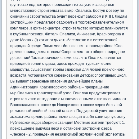
грунтовых вод, которое происходит из-за усиливающегося
многоэтажного строительства в мкр. Опалиха. Доступ к озеру по
окончании строительства будет перекрыт забором и КПП. Людям
застройщики предлагают отдохнуть в торгово-развлекательном
комплексе, в фитнес-центре, строительство которых планируется
в клубном поселке. Жители Опалихи, Аникеевки, Красногорска и
даже Москвы (!) хотят отдыхать бесплатно и в естественной
природной среде. Таких мест больше нет в нашем районе! Оно
должно принадлежать всем! Озеро и лес - это общее природное
достояние! Так исторически сложилось, что Опалиха является
природной зоной отдыха, здесь проходят туристические
маршруты, существуют тропы здоровья для людей преклонного
возраста, устраиваются соревнования детских спортивных школ.
Вызывают серьезные опасения дальнейшие планы
Администрации Красногорского района – превращение
мкр.Опалиха в транспортный узел. Генплан предусматривает
строительство автодороги с многочисленными ответвлениями от
Волоколамского шоссе до Новорижского шоссе через большой
реликтовый хвойный лесной массив. Под угрозой уничтожения
экосистема целого района, включающая в себя санитарную зону
Рублевской водозаборной станции! Местные жители требуют: 1.
прекращение вырубки леса и остановки застройки озера
«Лесное» 2. проведения независимой экологической экспертизы