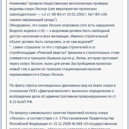
Аникеевка” провели общественную экологическую проверку
водоема озеро Лесное (сие мероприятие прописано
законодательно — ч.2 ст. 68 ФЗ от 10.01.2002 г. №7-ФЗ «Об
охране окружающей среды”).
Обнаружено, что озеро Лесное огорожено (что есть нарушение
Водного кодекса ст.6) — к водоемам должен быть свободный
доступ населения и всех желающих. Именно строительный
объект должен быть загорожен, а не сам водоем!!!"
"...самое страшное то что с городка строителей и со
стройплощадки «Рижский квартал” фекалии и строительные стоки
сливаются в траншею (бывшее русло р. Липка, которая протекает
через озеро Лесное; ныне для речки Застройщиком прокопан
новый ток) и далее из траншеи стационарным насосом
перекачиваются в Озеро Лесное.
По факту сброса неочищенных дренажных вод на берег озера в
отношении ООО «Дмитров-монолит» вынесено определение о
возбуждении дела об административном правонарушении по ст.
8.13 КоАП РФ.
По вопросу самовольного занятия береговой полосы озера
«Лесное», в соответствии с п. 3 Постановления Правительства
Российской Федерации от 15.11.2006 № 689 «О государственном