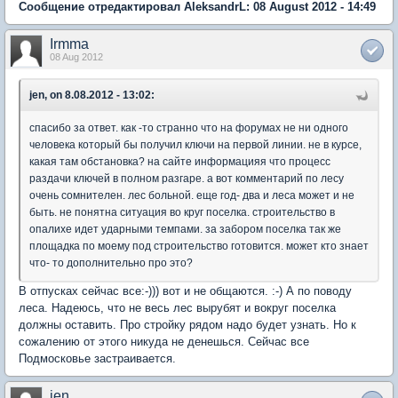
Сообщение отредактировал AleksandrL: 08 August 2012 - 14:49
Irmma
08 Aug 2012
jen, on 8.08.2012 - 13:02:
спасибо за ответ. как -то странно что на форумах не ни одного
человека который бы получил ключи на первой линии. не в курсе,
какая там обстановка? на сайте информацияя что процесс
раздачи ключей в полном разгаре. а вот комментарий по лесу
очень сомнителен. лес больной. еще год- два и леса может и не
быть. не понятна ситуация во круг поселка. строительство в
опалихе идет ударными темпами. за забором поселка так же
площадка по моему под строительство готовится. может кто знает
что- то дополнительно про это?
В отпусках сейчас все:-))) вот и не общаются. :-) А по поводу
леса. Надеюсь, что не весь лес вырубят и вокруг поселка
должны оставить. Про стройку рядом надо будет узнать. Но к
сожалению от этого никуда не денешься. Сейчас все
Подмосковье застраивается.
jen