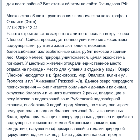
для всего района? Вот статья об этом на сайте Госнадзора РФ:
Московская область: рукотворная экологическая катастрофа в
Опалихе (Фото).
27.08.2010 12:41
Начато строительство закрытого элитного поселка вокруг озера
"Лесное". Сейчас происходит полное уничтожение экосистемы -
водоупорными грунтами засыпают ключи, верховые
болота,вбивают железобетонные сваи, рубят вековой хвойный
лес! Озеро мелеет, природа уничтожается, целая экосистема
погибает. У местных жителей отобрали единственное место
отдыха на природе - место для купания и отдыха у воды! Озеро
"Лесное" находится в г. Красногорск, мкр. Опалиха: вблизи ул.
Геологов и пл "Аникеевка" Рижской ж/д. Данное озеро природного
происхождения — оно питается обильными донными ключами,
окружено болотами и из него вытекают 2 речки, впадающие в
реку Москва в водоохраной зоне Рублевской водозаборной
станции, снабжающей водой город Москву, по-этому оно играет
ведущую роль в водном балансе региона! Засыпка низинных
болот, рубка прилегающих к озеру здоровых деревьев и пробивка
водоупорных горизонтов железобетонными сваями и, как
следствие, нарушение сформировавшейся годами природной
циркуляции подземных вод. Такие действия наносят вред и