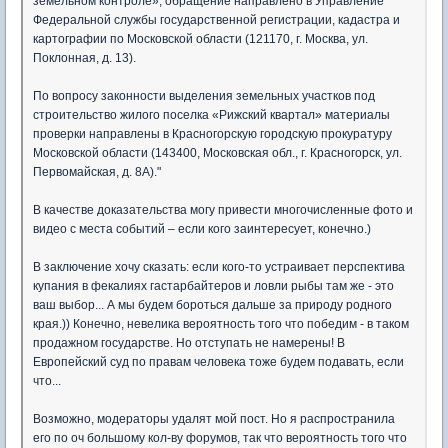
земельном контроле», обращение направлено в Управление
Федеральной службы государственной регистрации, кадастра и
картографии по Московской области (121170, г. Москва, ул.
Поклонная, д. 13).
По вопросу законности выделения земельных участков под
строительство жилого поселка «Рижский квартал» материалы
проверки направлены в Красногорскую городскую прокуратуру
Московской области (143400, Московская обл., г. Красногорск, ул.
Первомайская, д. 8А)."
В качестве доказательства могу привести многочисленные фото и
видео с места событий – если кого заинтересует, конечно.)
В заключение хочу сказать: если кого-то устраивает перспектива
купания в фекалиях гастарбайтеров и ловли рыбы там же - это
ваш выбор... А мы будем бороться дальше за природу родного
края.)) Конечно, невелика вероятность того что победим - в таком
продажном государстве. Но отступать не намерены! В
Европейский суд по правам человека тоже будем подавать, если
что...
Возможно, модераторы удалят мой пост. Но я распространила
его по оч большому кол-ву форумов, так что вероятность того что