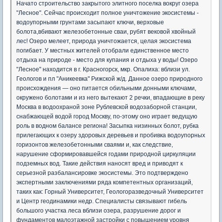
Начато строительство закрытого элитного поселка вокруг озера
"Лесное". Сейчас происходит полное уничтожение экосистемы -
водоупорными грунтами засыпают ключи, верховые
болота,вбивают железобетонные сваи, рубят вековой хвойный
лес! Озеро мелеет, природа уничтожается, целая экосистема
погибает. У местных жителей отобрали единственное место
отдыха на природе - место для купания и отдыха у воды! Озеро
"Лесное" находится в г. Красногорск, мкр. Опалиха: вблизи ул.
Геологов и пл "Аникеевка" Рижской ж/д. Данное озеро природного
происхождения — оно питается обильными донными ключами,
окружено болотами и из него вытекают 2 речки, впадающие в реку
Москва в водоохраной зоне Рублевской водозаборной станции,
снабжающей водой город Москву, по-этому оно играет ведущую
роль в водном балансе региона! Засыпка низинных болот, рубка
прилегающих к озеру здоровых деревьев и пробивка водоупорных
горизонтов железобетонными сваями и, как следствие,
нарушение сформировавшейся годами природной циркуляции
подземных вод. Такие действия наносят вред и приводят к
серьезной разбалансировке экосистемы. Это подтверждено
экспертными заключениями ряда компетентных организаций,
таких как: Горный Университет, Геологоразведочный Университет
и Центр геодинамики недр. Специалисты связывают гибель
большого участка леса вблизи озера, разрушение дорог и
фундаментов малоэтажной застройки с повышением уровня