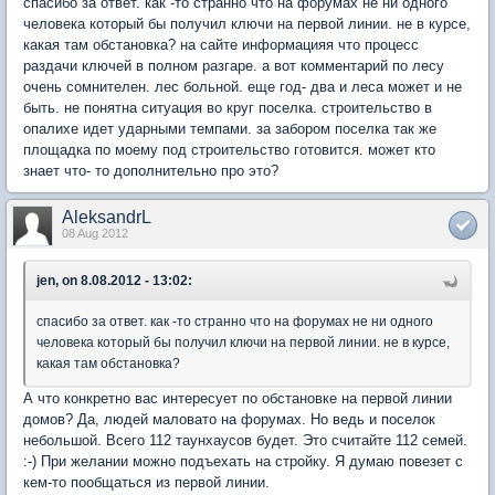
спасибо за ответ. как -то странно что на форумах не ни одного
человека который бы получил ключи на первой линии. не в курсе,
какая там обстановка? на сайте информацияя что процесс
раздачи ключей в полном разгаре. а вот комментарий по лесу
очень сомнителен. лес больной. еще год- два и леса может и не
быть. не понятна ситуация во круг поселка. строительство в
опалихе идет ударными темпами. за забором поселка так же
площадка по моему под строительство готовится. может кто
знает что- то дополнительно про это?
AleksandrL
08 Aug 2012
jen, on 8.08.2012 - 13:02:
спасибо за ответ. как -то странно что на форумах не ни одного
человека который бы получил ключи на первой линии. не в курсе,
какая там обстановка?
А что конкретно вас интересует по обстановке на первой линии
домов? Да, людей маловато на форумах. Но ведь и поселок
небольшой. Всего 112 таунхаусов будет. Это считайте 112 семей.
:-) При желании можно подъехать на стройку. Я думаю повезет с
кем-то пообщаться из первой линии.