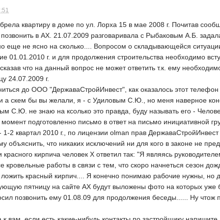
7:51
брела квартиру в доме по ул. Лорха 15 в мае 2008 г. Почитав соо
озвонить в АХ. 21.07.2009 разговаривала с Рыбаковым А.Б. задала
 но еще не ясно на сколько.... Вопросом о складывающейся ситуац
е 01.01.2010 г. и для продолжения строительства необходимо вст
азав что на данный вопрос не может ответить т.к. ему необходим
у 24.07.2009 г.
ниться до ООО "ДержаваСтройИнвест", как оказалось этот телефон
 а скем бы вы желали, я - с Удиловым С.Ю., но меня наверное конеч
ым С.Ю. не знаю на ксолько это правда, буду называть его - Челове
й момент подготовленно письмо в ответ на письмо инициативной гр
- 1-2 квартал 2010 г., по лицензии olman прав ДержаваСтройИнвес
у объяснить, что никаких исключений ни для кого в законе не пр
ки красного кирпича человек Х ответил так: "Я являясь руководите
е кровельные работы в связи с тем, что скоро начнеться сезон дож
 ложить красный кирпич.... Я конечно понимаю рабочие нужны, но д
едующую пятницу на сайте АХ будут выложены фото на которых уже 
сил позвонить ему 01.08.09 для продолжения беседы...... Ну чтож п
к вам, если есть какие-нибудь контакты по застройщику напишите..