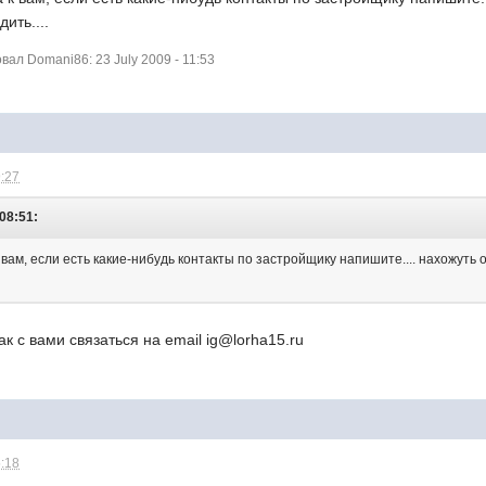
ить....
ал Domani86: 23 July 2009 - 11:53
9:27
08:51:
вам, если есть какие-нибудь контакты по застройщику напишите.... нахожуть
к с вами связаться на email ig@lorha15.ru
5:18