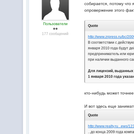
собирается, потому что 
опровержение этого фак
Пользователи
Quote
177 сообщений
http://www.zrpress.ru/bc/200
В соответствии с действу
января 2010 года будут де
предприниматель или юрид
при наличии выданного са
Для лицензий, выданных в
1 января 2010 года указ
кто-нибудь может точнее
И вот здесь еще занима
Quote
http://www.realty.ru...ews/1
...до конца 2009 года ком