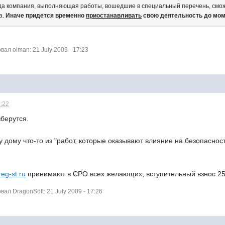
ода компания, выполняющая работы, вошедшие в специальный перечень, смож
а.
Иначе придется временно
приостанавливать
свою деятельность до мом
л olman: 21 July 2009 - 17:23
7:22
зберутся.
 дому что-то из "работ, которые оказывают влияние на безопасност
reg-st.ru
принимают в СРО всех желающих, вступительный взнос 25 т
л DragonSoft: 21 July 2009 - 17:26