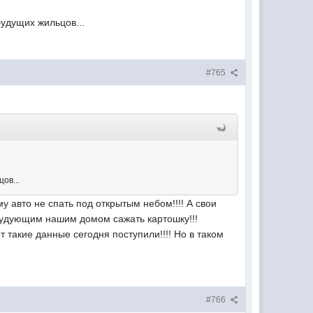
будущих жильцов...
#765
ов...
у авто не спать под открытым небом!!!! А свои
 будующим нашим домом сажать картошку!!!
т такие данные сегодня поступили!!!! Но в таком
#766