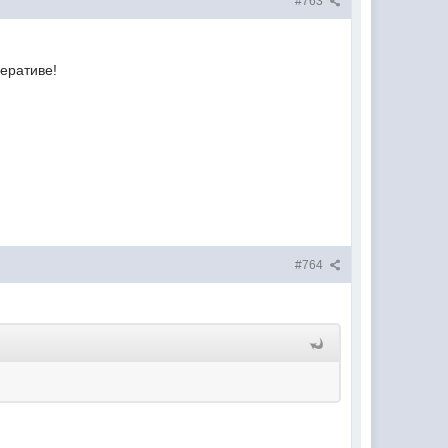
#763
перативе!
#764