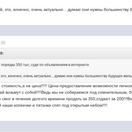
й, это, конечно, очень актуально... думаю они нужны большинству 
2:06
49:
 порядка 350 тыс, судя по объявлениям в интернете
 это, конечно, очень актуально... думаю они нужны большинству будущих жильц
о стоимость,а не цена!!!!! Цена-предоставление возможности личном
кай возьмут с собой!!!!Ведь мы не собираемся под сомнительным,
 смог в течение долгого времени продать за 350,отдают за 200!!!Во
й наши копеечки и пятачки спят под открытым небом!!!!