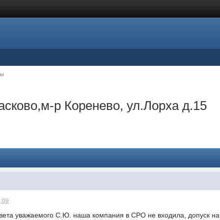
цы
асково,м-р Коренево, ул.Лорха д.15
7:09
твета уважаемого С.Ю. наша компания в СРО не входила, допуск н