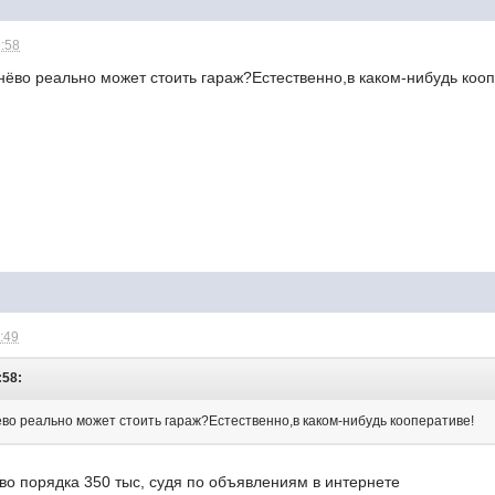
9:58
енёво реально может стоить гараж?Естественно,в каком-нибудь коо
1:49
:58:
ёво реально может стоить гараж?Естественно,в каком-нибудь кооперативе!
во порядка 350 тыс, судя по объявлениям в интернете