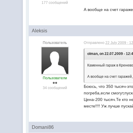
177 сообщений
А вообще на счет гараже
Aleksis
Пользователь
Отправлено
22 July 2009 - 1
olman, on 22.07.2009 - 12:
Каменный гараж в Кренево
А вообще на счет гаражей,
Пользователи
Боюсь, что 350 тысяч-эт
34 сообщений
погреба,если смогут,пус
Цена-200 тысяч.Те кто не
месте!!!! Уж лучше пуска
Domani86