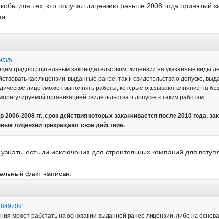
якобы для тех, кто получал лицензию раньше 2008 года принятый з
та:
9/3/5:
ющим градостроительным законодательством, лицензии на указанные виды дея
йствовать как лицензии, выданные ранее, так и свидетельства о допуске, вы
ическое лицо сможет выполнять работы, которые оказывают влияние на без
морегулируемой организацией свидетельства о допуске к таким работам.
 2006-2008 гг., срок действия которых заканчивается после 2010 года, за
анные лицензии прекращают свое действие.
 узнать, есть ли исключения для строительных компаний для вступл
тельный факт написан:
238497091:
пания может работать на основании выданной ранее лицензии, либо на основа