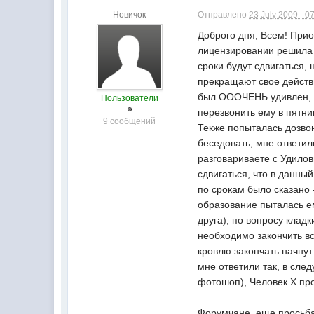
Новичок
Отправлено
23 July 2009 - 0
Доброго дня, Всем! Прио
лицензировании решила п
сроки будут сдвигаться,
прекращают свое действи
был ОООЧЕНЬ удивлен, ск
Пользователи
перезвонить ему в пятниц
9 сообщений
Текже попыталась дозво
беседовать, мне ответили
разговариваете с Удилов
сдвигаться, что в данны
по срокам было сказано 
образование пыталась ем
друга), по вопросу клад
необходимо закончить вс
кровлю закончать начнут
мне ответили так, в сл
фотошоп), Человек Х про
Форумчане, еще просьба 