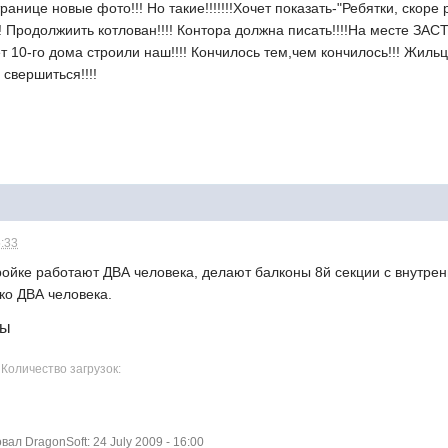
ранице новые фото!!! Но такие!!!!!!!Хочет показать-"Ребятки, скор
м!!! Продолжиить котлован!!!! Контора должна писать!!!!На месте З
т 10-го дома строили наш!!!! Кончилось тем,чем кончилось!!! Жильцы
 свершиться!!!!
5:33
ройке работают ДВА человека, делают балконы 8й секции с внутре
ько ДВА человека.
лы
 Количество загрузок:
л DragonSoft: 24 July 2009 - 16:00