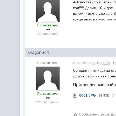
А-Х поставил на своей ст
ход!!!!! Добить 10-й до
вспомните,что уже за счё
конце авгуса у них что-то
Пользователи
34 сообщений
DragonSoft
Пользователь
Отправлено
24 July 2009 - 1
Сегодня (пятница) на ст
Других рабочих нет. Тол
Прикрепленные фай
Пользователи
0001.JPG
58.93К
54
221 сообщений
Сообщение отредактирова