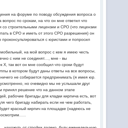
бщения на форуме по поводу обсуждения вопроса о
 вопрос по срокам, на что он мне ответил что
ии со строительными лицензии и СРО (что лицензии
упать в СРО и иметь от этого СРО разрешения) он
о проконсультироваться с юристами и попросил
 мобильный, на мой вопрос с кем я имею честь
но с ним не соединят...., мне - вы
к Х, так вот он мне сообщил что сроки будут
уппы в котором будут даны ответы на все вопросы,
т ничего не собирается предпринимать (я имея юр.
едусмотренно, но очевидно мы не услышали друг
лем принял решение что на данном этапе
дей, рабочие бригады для кладки кирпича есть, вот
ля чего бригаду набирать если не чем работать,
будет красный кирпич на площадке (надеюсь не
осмотрим......
.. нахожуть от стройки далеко, буду еженедельную