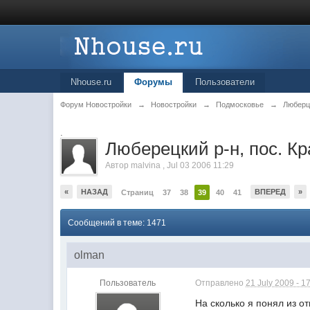
Nhouse.ru
Форумы
Пользователи
Форум Новостройки
→
Новостройки
→
Подмосковье
→
Любер
.
Люберецкий р-н, пос. Кр
Автор
malvina
,
Jul 03 2006 11:29
«
НАЗАД
ВПЕРЕД
»
Страниц
37
38
39
40
41
Сообщений в теме: 1471
olman
Пользователь
Отправлено
21 July 2009 - 1
На сколько я понял из о