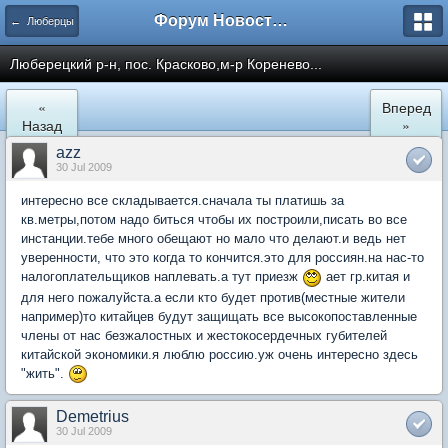
Форум Новостройки
← Люберцы
Люберецкий р-н, пос. Красково,м-р Коренево...
«
Вперед
Назад
»
azz
30 Jul 2009
интересно все складывается.сначала ты платишь за
кв.метры,потом надо биться чтобы их построили,писать во все
инстанции.тебе много обещают но мало что делают.и ведь нет
уверенности, что это когда то кончится.это для россиян.на нас-то
налогоплательщиков наплевать.а тут приезж
ает гр.китая и
для него пожалуйста.а если кто будет против(местные жители
например)то китайцев будут защищать все высокопоставленные
члены от нас безжалостных и жестокосердечных губителей
китайской экономики.я люблю россию.уж очень интересно здесь
"жить".
Demetrius
30 Jul 2009