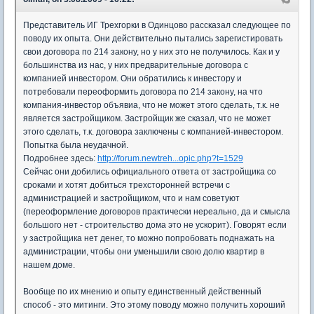
Представитель ИГ Трехгорки в Одинцово рассказал следующее по
поводу их опыта. Они действительно пытались зарегистировать
свои договора по 214 закону, но у них это не получилось. Как и у
большинства из нас, у них предварительные договора с
компанией инвестором. Они обратились к инвестору и
потребовали переоформить договора по 214 закону, на что
компания-инвестор объявиа, что не может этого сделать, т.к. не
является застройщиком. Застройщик же сказал, что не может
этого сделать, т.к. договора заключены с компанией-инвестором.
Попытка была неудачной.
Подробнее здесь:
http://forum.newtreh...opic.php?t=1529
Сейчас они добились официального ответа от застройщика со
сроками и хотят добиться трехсторонней встречи с
администрацией и застройщиком, что и нам советуют
(переоформление договоров практически нереально, да и смысла
большого нет - строительство дома это не ускорит). Говорят если
у застройщика нет денег, то можно попробовать поднажать на
администрации, чтобы они уменьшили свою долю квартир в
нашем доме.
Вообще по их мнению и опыту единственный действенный
способ - это митинги. Это этому поводу можно получить хороший