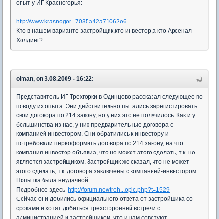
опыт у ИГ Красногорья:
http://www.krasnogor...7035a42a71062e6
Кто в нашем варианте застройщик,кто инвестор,а кто Арсенал-
Холдинг?
olman, on 3.08.2009 - 16:22:
Представитель ИГ Трехгорки в Одинцово рассказал следующее по
поводу их опыта. Они действительно пытались зарегистировать
свои договора по 214 закону, но у них это не получилось. Как и у
большинства из нас, у них предварительные договора с
компанией инвестором. Они обратились к инвестору и
потребовали переоформить договора по 214 закону, на что
компания-инвестор объявиа, что не может этого сделать, т.к. не
является застройщиком. Застройщик же сказал, что не может
этого сделать, т.к. договора заключены с компанией-инвестором.
Попытка была неудачной.
Подробнее здесь:
http://forum.newtreh...opic.php?t=1529
Сейчас они добились официального ответа от застройщика со
сроками и хотят добиться трехсторонней встречи с
администрацией и застройщиком, что и нам советуют