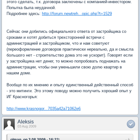
этого сделать, т.к. договора заключены с компанией-инвестором.
Попытка была неудачной.
Подробнее здесь:
http://forum.newtreh...opic.php?t=1529
Сейчас они добились официального ответа от застройщика со
сроками и хотят добиться трехсторонней встречи с
администрацией и застройщиком, что и нам советуют
(переоформление договоров практически нереально, да и смысла
большого нет - строительство дома это не ускорит). Говорят если
у застройщика нет денег, то можно попробовать поднажать на
администрации, чтобы они уменьшили свою долю квартир в
нашем доме.
Вообще по их мнению и опыту единственный действенный способ
- это митинги. Это этому поводу можно получить хороший опыт у
ИГ Красногорья:
http://www.krasnogor...7035a42a71062e6
Aleksis
03 Aug 2009
olman, on 3.08.2009 - 16:22: