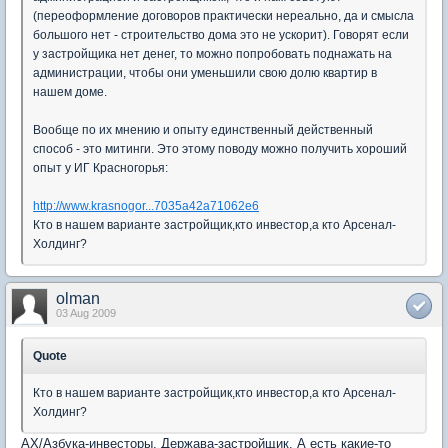
(переоформление договоров практически нереально, да и смысла
большого нет - строительство дома это не ускорит). Говорят если
у застройщика нет денег, то можно попробовать поднажать на
администрации, чтобы они уменьшили свою долю квартир в
нашем доме.
Вообще по их мнению и опыту единственный действенный
способ - это митинги. Это этому поводу можно получить хороший
опыт у ИГ Красногорья:
http://www.krasnogor...7035a42a71062e6
Кто в нашем варианте застройщик,кто инвестор,а кто Арсенал-
Холдинг?
olman
03 Aug 2009
Quote
Кто в нашем варианте застройщик,кто инвестор,а кто Арсенал-
Холдинг?
АХ/Азбука-инвесторы, Держава-застройщик. А есть какие-то