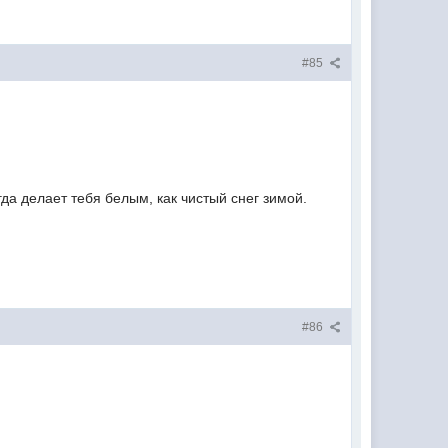
#85
да делает тебя белым, как чистый снег зимой.
#86