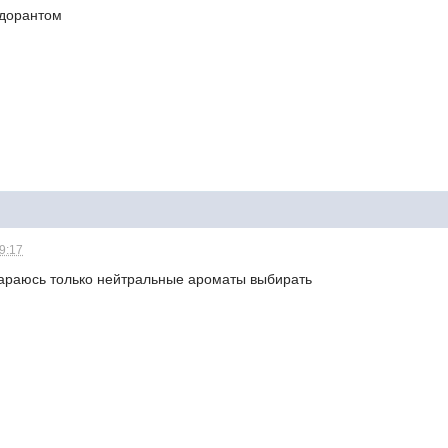
одорантом
19:17
тараюсь только нейтральные ароматы выбирать