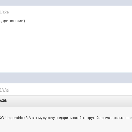
 19:24
ндариновыми)
 13:34
9:36:
 Limperatrice 3 А вот мужу хочу подарить какой-то крутой аромат, только не