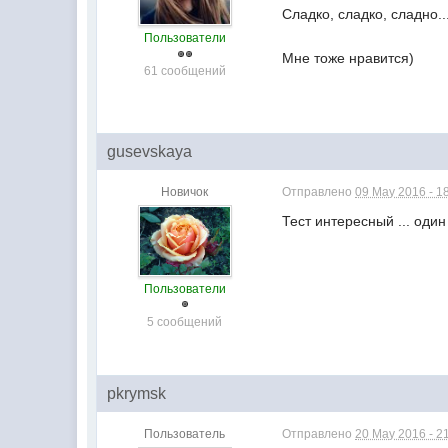
Сладко, сладко, сладно.
Пользователи
Мне тоже нравится)
61 сообщений
gusevskaya
Новичок
Отправлено
09 May 2016 - 1
Тест интересный ... один 
Пользователи
5 сообщений
pkrymsk
Пользователь
Отправлено
20 May 2016 - 2