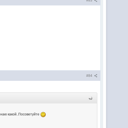
#83
#84
 знаю какой..Посоветуйте