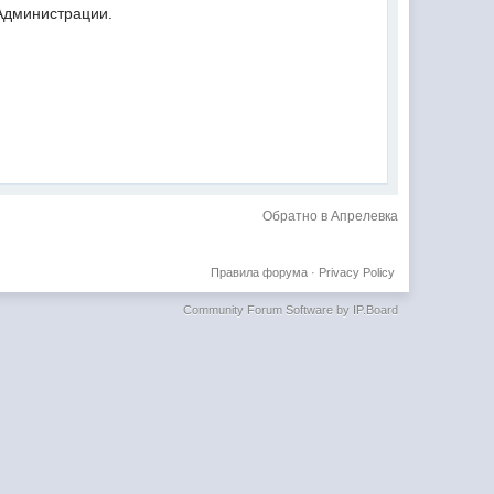
 Администрации.
Обратно в Апрелевка
Правила форума
·
Privacy Policy
Community Forum Software by IP.Board