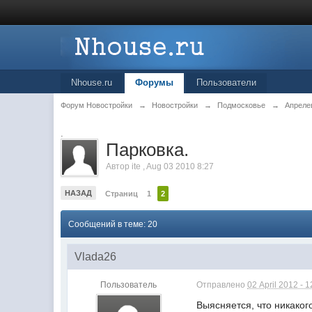
Nhouse.ru
Форумы
Пользователи
Форум Новостройки
→
Новостройки
→
Подмосковье
→
Апреле
.
Парковка.
Автор
ite
,
Aug 03 2010 8:27
НАЗАД
Страниц
1
2
Сообщений в теме: 20
Vlada26
Пользователь
Отправлено
02 April 2012 - 1
Выясняется, что никаког