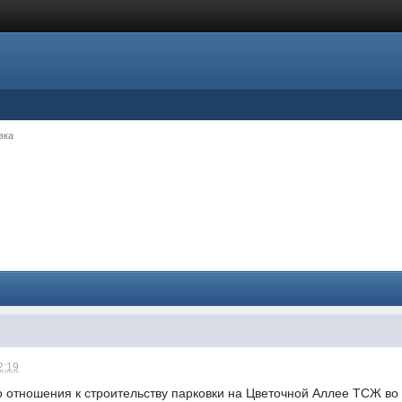
вка
2:19
о отношения к строительству парковки на Цветочной Аллее ТСЖ во