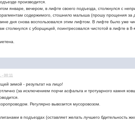
подъезде производится.
 этом январе, вечером, в лифте своего подъезда, столкнулся с неп
фрагментам содержимого, стошнило малыша (прошу прощения за д
вине дня снова воспользовался этим лифтом. В лифте было уже чи
м столкнулся с уборщицей, поинтресовался чистотой в лифте в 8-
метена.
 - 00:11
щей зимой - результат на лицо!
отлично (за исключением порчи асфальта и тротуарного камня ков
оводится.
соропроводом. Регулярно вывозится мусоровозом.
улиганами в подъездах (оставляет желать лучшего бдительность ж