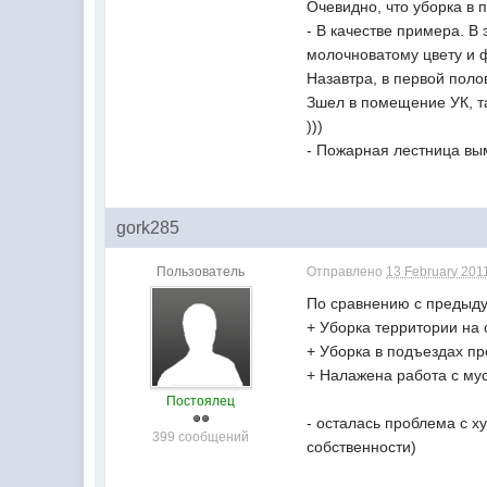
Очевидно, что уборка в 
- В качестве примера. В
молочноватому цвету и 
Назавтра, в первой поло
Зшел в помещение УК, та
)))
- Пожарная лестница вы
gork285
Пользователь
Отправлено
13 February 2011
По сравнению с предыду
+ Уборка территории на 
+ Уборка в подъездах пр
+ Налажена работа с му
Постоялец
- осталась проблема с х
399 сообщений
собственности)