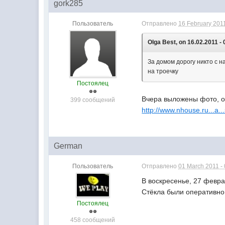
gork285
Пользователь
Отправлено
16 February 2011
Olga Best, on 16.02.2011 - 
За домом дорогу никто с н
на троечку
Постоялец
Вчера выложены фото, о
399 сообщений
http://www.nhouse.ru...a.
German
Пользователь
Отправлено
01 March 2011 -
В воскресенье, 27 февра
Стёкла были оперативно
Постоялец
458 сообщений