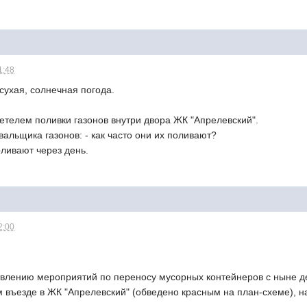
1:48
сухая, солнечная погода.
етелем поливки газонов внутри двора ЖК "Апрелевский".
альщика газонов: - как часто они их поливают?
оливают через день.
2:00
твлению мероприятий по переносу мусорных контейнеров с ныне 
 въезде в ЖК "Апрелевский" (обведено красным на план-схеме), 