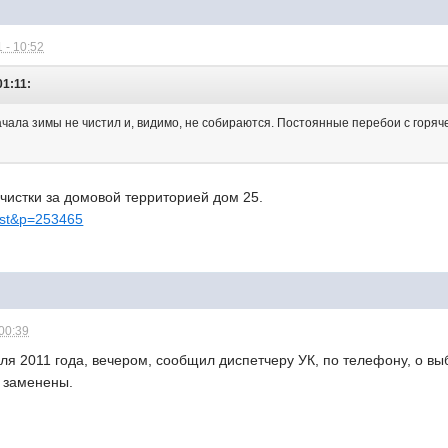
 - 10:52
01:11:
ачала зимы не чистил и, видимо, не собираются. Постоянные перебои с горяч
чистки за домовой территорией дом 25.
..st&p=253465
 00:39
ля 2011 года, вечером, сообщил диспетчеру УК, по телефону, о выб
 заменены.