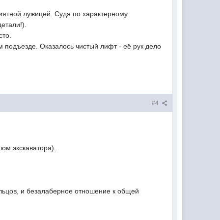
риятной лужицей. Судя по характерному
етали!).
сто.
м подъезде. Оказалось чистый лифт - её рук дело
#4
шом экскаватора).
ильцов, и безалаберное отношение к общей