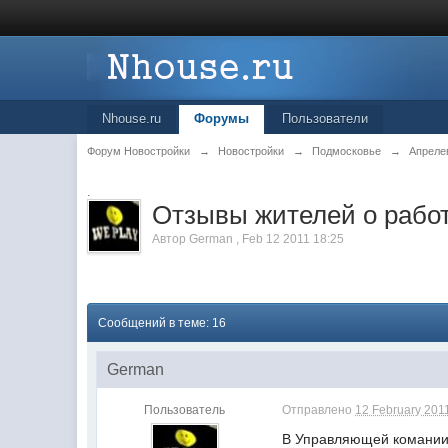
Nhouse.ru
Форумы
Пользователи
Форум Новостройки
→
Новостройки
→
Подмосковье
→
Апреле
.
Отзывы жителей о работ
Автор
German
,
Feb 12 2011 18:25
Сообщений в теме: 16
German
Пользователь
Отправлено
12 February 2011
В Управляющей комании,