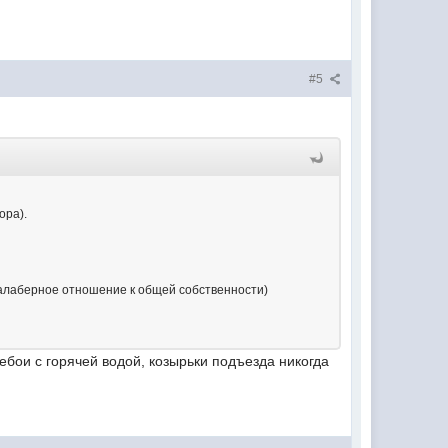
#5
ора).
езалаберное отношение к общей собственности)
ебои с горячей водой, козырьки подъезда никогда