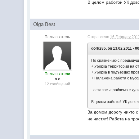
В целом работой УК дов
Olga Best
Пользователь
Отправлено
16 February 2011
gork285, on 13.02.2011 - 00
По сравнению с предыдуще
+ Уборка территории на о
+ Уборка в подъездах про
Пользователи
+ Налажена работа с мусо
12 сообщений
- осталась проблема с ху
В целом работой УК довол
За домом дорогу никто с
не чистят! Работа на тро