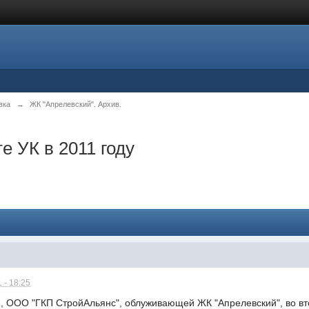
вка
→
ЖК "Апрелевский". Архив.
е УК в 2011 году
 - 18:25
 ООО "ГКП СтройАльянс", облуживающей ЖК "Апрелевский", во вто