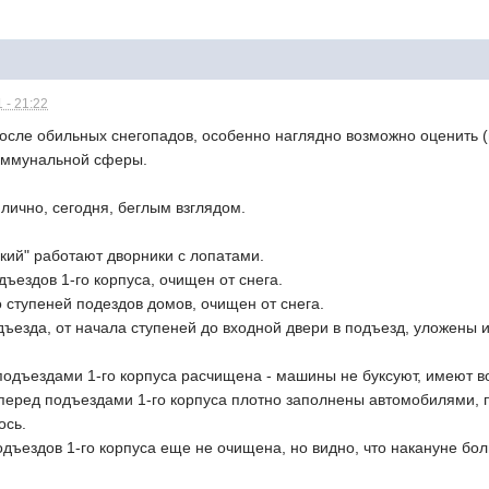
 - 21:22
после обильных снегопадов, особенно наглядно возможно оценить
оммунальной сферы.
 лично, сегодня, беглым взглядом.
кий" работают дворники с лопатами.
дъездов 1-го корпуса, очищен от снега.
до ступеней подездов домов, очищен от снега.
дъезда, от начала ступеней до входной двери в подъезд, уложены
подъездами 1-го корпуса расчищена - машины не буксуют, имеют в
перед подъездами 1-го корпуса плотно заполнены автомобилями,
ось.
одъездов 1-го корпуса еще не очищена, но видно, что накануне бо