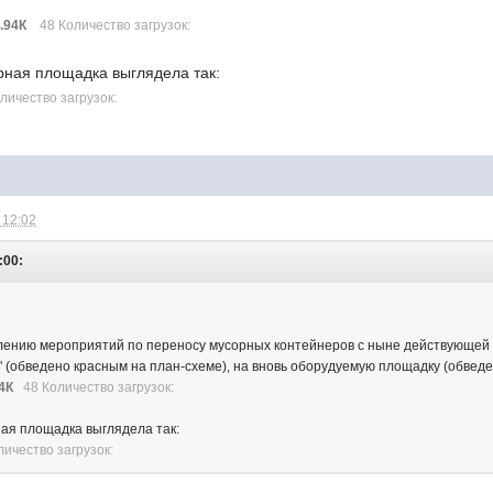
.94К
48 Количество загрузок:
рная площадка выглядела так:
личество загрузок:
 12:02
:00:
влению мероприятий по переносу мусорных контейнеров с ныне действующей
" (обведено красным на план-схеме), на вновь оборудуемую площадку (обвед
4К
48 Количество загрузок:
ая площадка выглядела так:
личество загрузок: