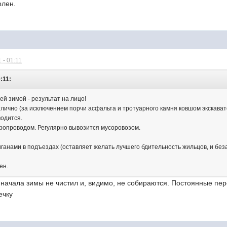
олен.
 - 01:11
:11:
й зимой - результат на лицо!
тлично (за исключением порчи асфальта и тротуарного камня ковшом экскават
водится.
ропроводом. Регулярно вывозится мусоровозом.
лиганами в подъездах (оставляет желать лучшего бдительность жильцов, и б
ен.
 начала зимы не чистил и, видимо, не собираются. Постоянные пер
ечку