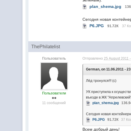
зеленым):
plan_shema.jpg
136
Сегодня новая контейне
P6.JPG
91.72К
37 Ко
ThePhilatelist
Пользователь
Отправлено
25 August 2011 -
German, on 11.06.2011 - 23
Лёд тронулся!!! (с)
УК приступила к осущест
Пользователи
въезде в ЖК "Апрелевский
11 сообщений
plan_shema.jpg
136.9
Сегодня новая контейнерн
P6.JPG
91.72К
37 Ко
Всем добрый день!