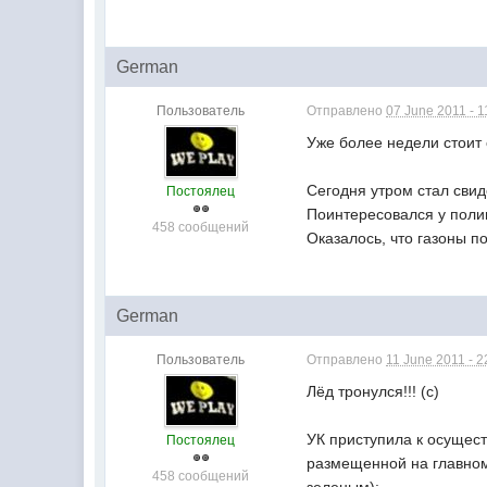
German
Пользователь
Отправлено
07 June 2011 - 1
Уже более недели стоит 
Сегодня утром стал свид
Постоялец
Поинтересовался у полив
458 сообщений
Оказалось, что газоны п
German
Пользователь
Отправлено
11 June 2011 - 2
Лёд тронулся!!! (с)
УК приступила к осущес
Постоялец
размещенной на главном
458 сообщений