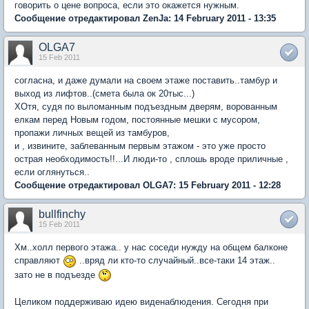
говорить о цене вопроса, если это окажется нужным.
Сообщение отредактировал ZenJa: 14 February 2011 - 13:35
OLGA7
15 Feb 2011
согласна, и даже думали на своем этаже поставить..тамбур и
выход из лифтов..(смета была ок 20тыс...)
ХОтя, судя по выломанным подъездным дверям, ворованным
елкам перед Новым годом, постоянные мешки с мусором,
пропажи личных вещей из тамбуров,
и , извините, заблеванным первым этажом - это уже просто
острая необходимость!!...И люди-то , сплошь вроде приличные ,
если оглянуться..
Сообщение отредактировал OLGA7: 15 February 2011 - 12:28
bullfinchy
15 Feb 2011
Хм..холл первого этажа.. у нас соседи нужду на общем балконе
справляют
..вряд ли кто-то случайный..все-таки 14 этаж..
зато не в подъезде
Целиком поддерживаю идею виденаблюдения. Сегодня при