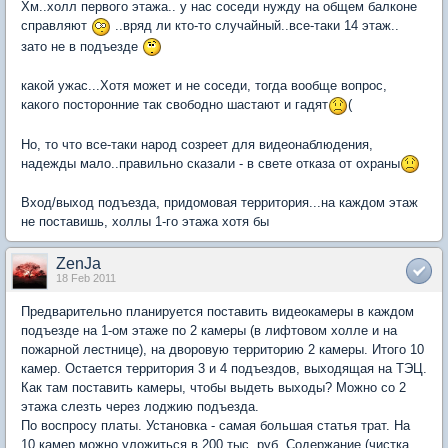
Хм..холл первого этажа.. у нас соседи нужду на общем балконе
справляют
..вряд ли кто-то случайный..все-таки 14 этаж..
зато не в подъезде
какой ужас...Хотя может и не соседи, тогда вообще вопрос,
какого посторонние так свободно шастают и гадят
(
Но, то что все-таки народ созреет для видеонаблюдения,
надежды мало..правильно сказали - в свете отказа от охраны
Вход/выход подъезда, придомовая территория...на каждом этаж
не поставишь, холлы 1-го этажа хотя бы
ZenJa
18 Feb 2011
Предварительно планируется поставить видеокамеры в каждом
подъезде на 1-ом этаже по 2 камеры (в лифтовом холле и на
пожарной лестнице), на дворовую территорию 2 камеры. Итого 10
камер. Остается территория 3 и 4 подъездов, выходящая на ТЭЦ.
Как там поставить камеры, чтобы выдеть выходы? Можно со 2
этажа слезть через лоджию подъезда.
По воспросу платы. Установка - самая большая статья трат. На
10 камер можно уложиться в 200 тыс. руб. Содержание (чистка,