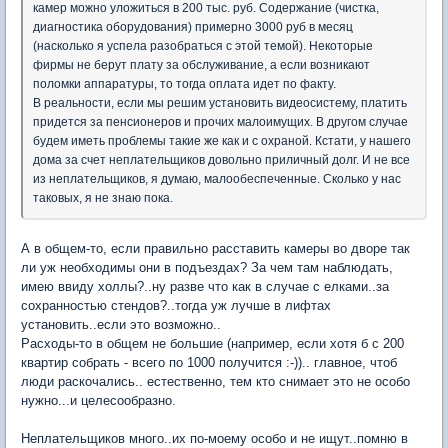
камер можно уложиться в 200 тыс. руб. Содержание (чистка,
диагностика оборудования) примерно 3000 руб в месяц
(насколько я успела разобраться с этой темой). Некоторые
фирмы не берут плату за обслуживание, а если возникают
поломки аппаратуры, то тогда оплата идет по факту.
В реальности, если мы решим установить видеосистему, платить
придется за пенсионеров и прочих малоимущих. В другом случае
будем иметь проблемы такие же как и с охраной. Кстати, у нашего
дома за счет неплательщиков довольно приличный долг. И не все
из неплательщиков, я думаю, малообеспеченные. Сколько у нас
таковых, я не знаю пока.
А в общем-то, если правильно расставить камеры во дворе так
ли уж необходимы они в подъездах? За чем там наблюдать,
имею ввиду холлы?..ну разве что как в случае с елками..за
сохранностью стендов?..тогда уж лучше в лифтах
установить..если это возможно..
Расходы-то в общем не большие (например, если хотя б с 200
квартир собрать - всего по 1000 получится :-)).. главное, чтоб
люди раскочались.. естественно, тем кто снимает это не особо
нужно...и целесообразно.
Неплательщиков много..их по-моему особо и не ищут..помню в