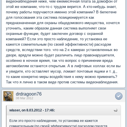
видеонаблюдения ниже, чем ежемесячная плата за домофон от
этой же компании, что-то с трудом верится. А кто-нибудь знает,
почему работы поручаются именно этой компании? В билютене
для голосования эта система позиционируется как
предназначенная для охраны общедомового имущества, хочется
уточнить, каким образом данная система выполняет свои
охранные функции, будет заключен договор с охранной
компанией? Если это просто наблюдение, то установка ее
кажется сомнительным (по своей эффективности) расходом
средств, вследствии того. что на 2-х камерах установленных во
дворе, врядли можно будет различить лицо правонарушителя,
особенно в ночное время, так что вопрос о причинении вреда
автомобилям останется открытым. А в лифтовых холлах если вы
и увидите, кто оставляет мусор, ломает почтовые ящики и т. д.,
то какие конкретно меры воздействия к нему можно применить?
Так что я лично в таком виде против системы видеонаблюдения.
drdragoon76
08 Mar 2012
wlaser, on 8.03.2012 - 17:46:
Если это просто наблюдение, то установка ее кажется
сомнительным (по своей эффективности) расходом средств,