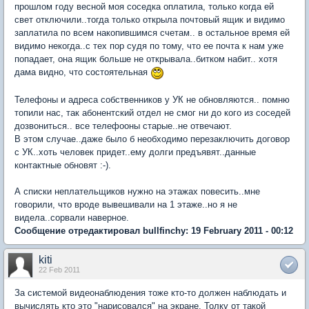
прошлом году весной моя соседка оплатила, только когда ей
свет отключили..тогда только открыла почтовый ящик и видимо
заплатила по всем накопившимся счетам.. в остальное время ей
видимо некогда..с тех пор судя по тому, что ее почта к нам уже
попадает, она ящик больше не открывала..битком набит.. хотя
дама видно, что состоятельная
Телефоны и адреса собственников у УК не обновляются.. помню
топили нас, так абонентский отдел не смог ни до кого из соседей
дозвониться.. все телефооны старые..не отвечают.
В этом случае..даже было б необходимо перезаключить договор
с УК..хоть человек придет..ему долги предъявят..данные
контактные обновят :-).
А списки неплательщиков нужно на этажах повесить..мне
говорили, что вроде вывешивали на 1 этаже..но я не
видела..сорвали наверное.
Сообщение отредактировал bullfinchy: 19 February 2011 - 00:12
kiti
22 Feb 2011
За системой видеонаблюдения тоже кто-то должен наблюдать и
вычислять кто это "нарисовался" на экране. Толку от такой