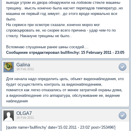
выезде утром из двора обнаружили на лобовом стекле машины
трещину.. мысль конечно была насчет перепадов температур..но
машина не первый год зимует.. до этого вроде нормально все
было.
На сервисе при осмотре сказали..конечно мороз мог
спровоцировать ее, но скорее всего причина - удар чем-то по
стеклу. Накануне трещины не было..
Вспомнаю спущенные ранее шины соседей....
Сообщение отредактировал bullfinchy: 15 February 2011 - 23:05
Galina
16 Feb 2011
Для начала надо определить цель, объект видеонаблюдения, кто
будет осуществлять контроль за видеонаблюдением,
помнится как легко отказались от менее затратной охраны дома,
а видеонаблюдение это аппаратура, обслуживание ее, ведение
наблюдения
OLGA7
16 Feb 2011
[quote name='bullfinchy' date='15.02.2011 - 23:02' post='253496']