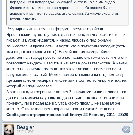
порядочных и непорядочных людей. А это кино с с-мы видео-
бдения и есть - кино, только дорогое очень. Охранник был и
дешевле и мог что- то рассказать словами. За живую охрану мы
готовы платить.
Регулярно читаю темы на форуме соседнего района
Ярославский..ну есть у них охрана..и не один человек..и что... и
писают..и мусор кидается, и народ любовью под окнами
занимается..и кражи есть..и черти кто в подъезды заходит (хоть
там еще и консъержи есть). На мой взгляд камера более
действенна.. народ просто не знает какие системы есть и что они
позволяют увидеть + запись в качетсве доказательства. А найти
кого-то по записям камер не так уж и сложно... особенно если
нарушитель злостный. Можно номер машины заснять, подъезд
где живет.. если камера в лифте или в холле..то лицо и этаж, на
который он поднимается.
А что ваш один охранник сделает?.. наряд милиции вызовет..так
до них по мелким случаям не дозваться....по мелочам они и не
приедут.. гы в подъезде в 5 утра кто-то писал.. не зарезал же
кого-то. Ответственность охранник почти никакой не несет..
Сообщение отредактировал bullfinchy: 22 February 2011 - 23:26
Beagler
23 Feb 2011