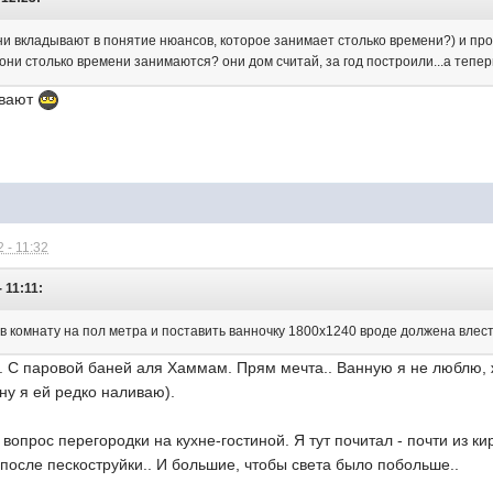
ни вкладывают в понятие нюансов, которое занимает столько времени?) и про
же они столько времени занимаются? они дом считай, за год построили...а те
ивают
 - 11:32
 11:11:
в комнату на пол метра и поставить ванночку 1800х1240 вроде должена влест
. С паровой баней аля Хаммам. Прям мечта.. Ванную я не люблю, 
нну я ей редко наливаю).
вопрос перегородки на кухне-гостиной. Я тут почитал - почти из ки
 после пескоструйки.. И большие, чтобы света было побольше..