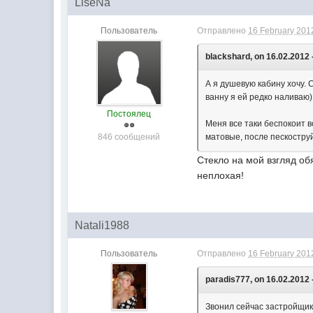
LiseNa
Пользователь
Отправлено
16 February 2012
blackshard, on 16.02.2012 
А я душевую кабину хочу. 
ванну я ей редко наливаю)
Постоялец
Меня все таки беспокоит в
846 сообщений
матовые, после пескоструй
Стекло на мой взгляд об
неплохая!
Natali1988
Пользователь
Отправлено
16 February 2012
paradis777, on 16.02.2012 
Звонил сейчас застройщик