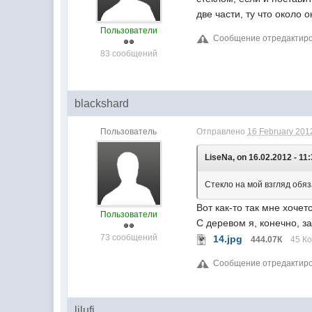
две части, ту что около 
Пользователи
Сообщение отредактирова
83 сообщений
blackshard
Пользователь
Отправлено
16 February 2012
LiseNa, on 16.02.2012 - 11:
Стекло на мой взгляд обяз
Вот как-то так мне хочет
Пользователи
С деревом я, конечно, з
73 сообщений
14.jpg
444.07К
45 Ко
Сообщение отредактирова
lilufi