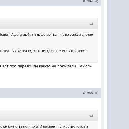
#1984
фанат. А доча любит в душе мыться (ну во всяком случае
ются.. А я хотел сделать из дерева и стекла. Стекла
А вот про дерево мы как-то не подумали...мысль
#1985
о он мне ответил что БТИ паспорт полностью готов и