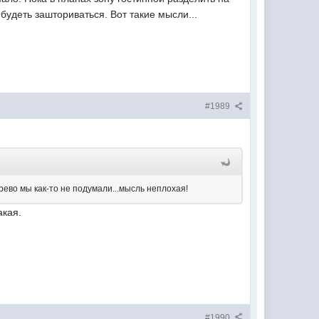
 будеть зашториваться. Вот такие мысли...
#1989
рево мы как-то не подумали...мысль неплохая!
акая.
#1990