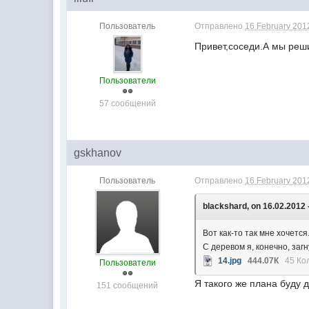
Пользователь
Отправлено
16 February 2012
Привет,соседи.А мы реши
Пользователи
57 сообщений
gskhanov
Пользователь
Отправлено
16 February 2012
blackshard, on 16.02.2012 
Вот как-то так мне хочется
С деревом я, конечно, заг
14.jpg
444.07К
45 Ко
Пользователи
Я такого же плана буду 
151 сообщений