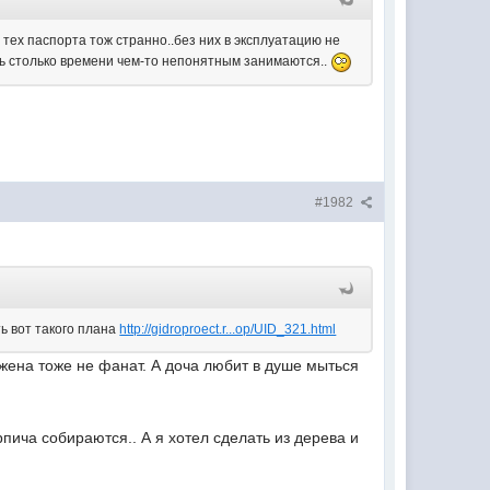
 тех паспорта тож странно..без них в эксплуатацию не
перь столько времени чем-то непонятным занимаются..
#1982
ь вот такого плана
http://gidroproect.r...op/UID_321.html
жена тоже не фанат. А доча любит в душе мыться
рпича собираются.. А я хотел сделать из дерева и