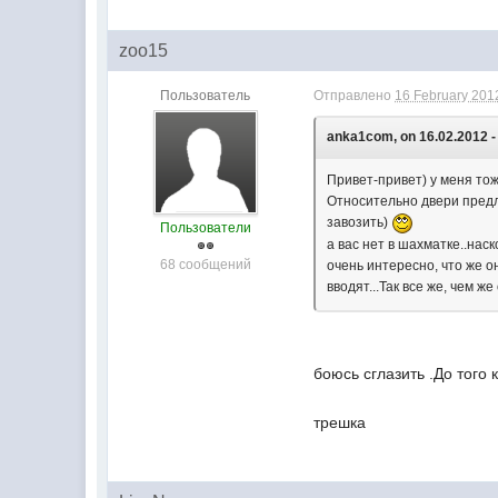
zoo15
Пользователь
Отправлено
16 February 2012
anka1com, on 16.02.2012 -
Привет-привет) у меня то
Относительно двери предл
завозить)
Пользователи
а вас нет в шахматке..нас
68 сообщений
очень интересно, что же о
вводят...Так все же, чем 
боюсь сглазить .До того 
трешка