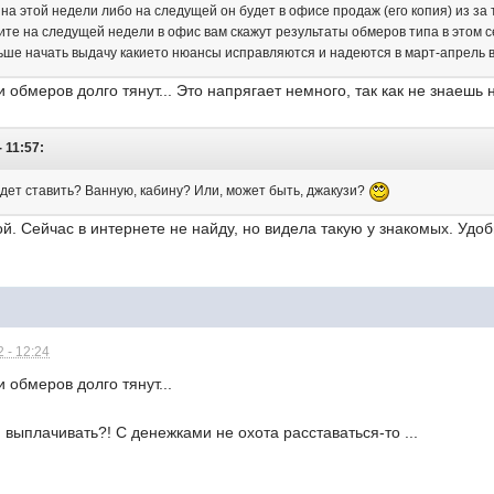
на этой недели либо на следущей он будет в офисе продаж (его копия) из за 
ите на следущей недели в офис вам скажут результаты обмеров типа в этом с
ьше начать выдачу какието нюансы исправляются и надеются в март-апрель 
и обмеров долго тянут... Это напрягает немного, так как не знаешь 
- 11:57:
будет ставить? Ванную, кабину? Или, может быть, джакузи?
ой. Сейчас в интернете не найду, но видела такую у знакомых. Удоб
 - 12:24
и обмеров долго тянут...
 выплачивать?! С денежками не охота расставаться-то ...