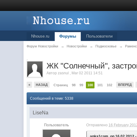
Nhouse.ru
Форумы
Пользователи
Форум Новостройки
→
Новостройки
→
Подмосковье
→
Раменс
.
ЖК "Солнечный", заст
Автор
zasnul
,
Mar 02 2011 14:51
«
НАЗАД
ВПЕРЕД
Страниц
98
99
100
101
102
Сообщений в теме: 5338
LiseNa
Пользователь
Отправлено
16 February 2012
anka1com, on 16.02.2012 -