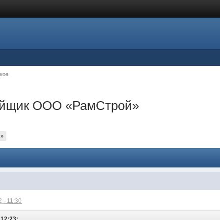
кое
ройщик ООО «РамСтрой»
»
 - 11:30
 12:23: