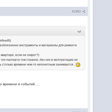
#1983
любный))
о безбоязненно инструменты и материалы для ремонта
 квартире, если не секрет?)
 тех паспорта тож странно..без них в эксплуатацию не
перь столько времени чем-то непонятным занимаются..
о времени и событий.....