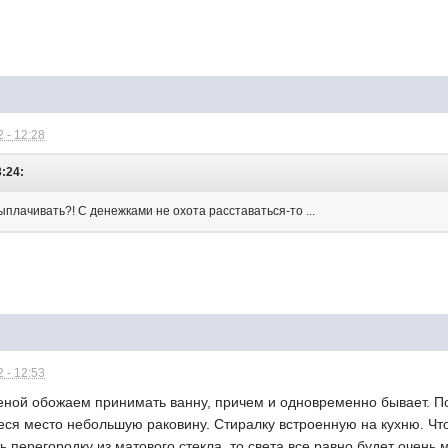
 - 12:28
3:24:
ыплачивать?! С денежками не охота расставаться-то ...
 - 12:53
женой обожаем принимать ванну, причем и одновременно бывает. 
ся место небольшую раковину. Стиралку встроенную на кухню. Что 
ь перегородку из матового стекла, то света все равно будет очень 