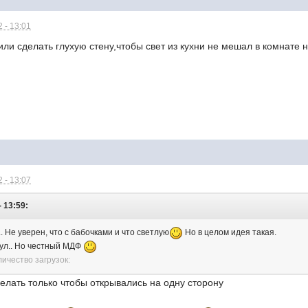
 - 13:01
ли сделать глухую стену,чтобы свет из кухни не мешал в комнате 
 - 13:07
- 13:59:
.. Не уверен, что с бабочками и что светлую
Но в целом идея такая.
нул.. Но честный МДФ
личество загрузок:
делать только чтобы открывались на одну сторону