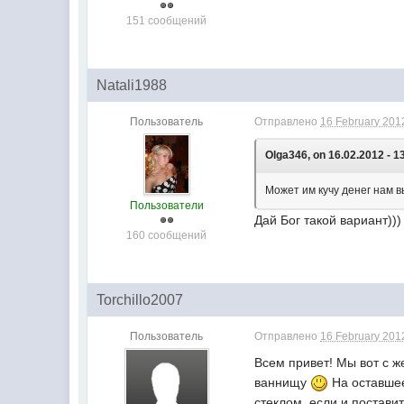
151 сообщений
Natali1988
Пользователь
Отправлено
16 February 2012
Olga346, on 16.02.2012 - 1
Может им кучу денег нам в
Пользователи
Дай Бог такой вариант)))
160 сообщений
Torchillo2007
Пользователь
Отправлено
16 February 2012
Всем привет! Мы вот с 
ваннищу
На оставшее
стеклом, если и поставит