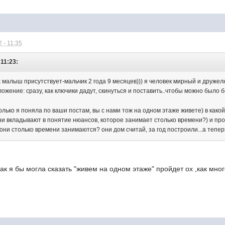
 - 11:35
 11:23:
ж малыш присутствует-мальчик 2 года 9 месяцев))) я человек мирный и друже
ожение: сразу, как ключики дадут, скинуться и поставить..чтобы можно был
колько я поняла по ваши постам, вы с нами тож на одном этаже живете) в какой
ни вкладывают в понятие нюансов, которое занимает столько времени?) и про
же они столько времени занимаются? они дом считай, за год построили...а те
как я бы могла сказать "живем на одном этаже" пройдет ох ,как мног