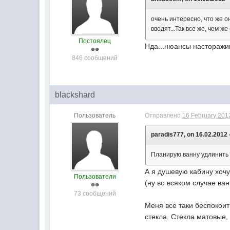
очень интересно, что же о
вводят...Так все же, чем 
Постоялец
Нда...нюансы настораж
846 сообщений
blackshard
Пользователь
Отправлено
16 February 2012
paradis777, on 16.02.2012 -
Планирую ванну удлинить 
А я душевую кабину хочу
Пользователи
(ну во всяком случае ва
73 сообщений
Меня все таки беспокоит 
стекла. Стекла матовые,