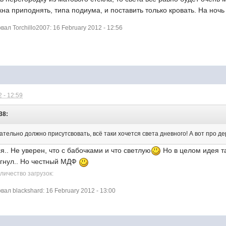
окна приподнять, типа подиума, и поставить только кровать. На ночь
л Torchillo2007: 16 February 2012 - 12:56
 - 12:59
38:
ательно должно присутсвовать, всё таки хочется света дневного! А вот про де
ся.. Не уверен, что с бабочками и что светлую
Но в целом идея т
агнул.. Но честный МДФ
личество загрузок:
л blackshard: 16 February 2012 - 13:00