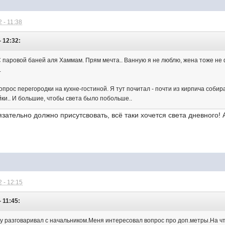
 - 11:38
- 12:32:
С паровой баней аля Хаммам. Прям мечта.. Ванную я не люблю, жена тоже не 
.
опрос перегородки на кухне-гостиной. Я тут почитал - почти из кирпича собира
ки.. И большие, чтобы света было побольше..
язательно должно присутсвовать, всё таки хочется света дневного! 
 - 12:15
- 11:45:
у разговаривал с начальником.Меня интересовал вопрос про доп.метры.На чт