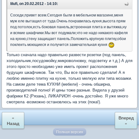
lilufi, on 20.02.2012 - 14:10:
Соседи,привет всем.Сегодня были в мебельном магазине,меня
муж еле вытащил от туда.Очень понравилась кухня,высота прям
под потолок,есть боковая панель,встроенная плита и вытяжка,ну
и всякие шкафчики.Мы вот подумали,что не надо никакого кафеля
на кухню,стену защищает панель.Положить крупную плитку,обои
поклеить моющиеся и получится замечательная кухня
Только сначала надо правильно развести розетки (под панель,
холодильник,посудомойку,микроволновку, подсветку и т.д.) А для
этого просто необходимо уже иметь проект расположения
будущих шкафчиков. Так что, Вы все правильно сделали! А я
люблю именно плитку на кухне, только мелкую или типа мозаики.
На самом деле тема КУХНИ (мебели) - очень обширна,
производителей полно! И цены тоже разные. Видела у друзей
фабрики К2 (Рязань), ЛИКАРИОН -очень достойно. Я уже много
смотрела -возможно остановлюсь на этих (пока!).
«
Вперед
Назад
»
Полная версия