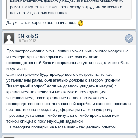
некомпетентность данного учреждения и несогласованности их
работы, отсутствии слаженности между сотрудниками всем все
понятно. Из доверия они вышли...
Да уж...а так хорошо все начиналось
SNikolaS
19 Feb 2012
Про растрескивание окон - причин может быть много: усадочные
и температурные деформации конструкции дома,
производственный брак и неправильная установка, а может быть
и хулиганы.
Сам при приемке буду прежде всего смотреть на то как
установлены рамы, обязательно должны с зазором (помним
"Квартирный вопрос" если не удалось увидеть в натуре) с
креплением на специальных скобах и последующим
запениванием, такое крепление не дает возможность
непосредственного контакта оконной коробки и оконного проема и
соотвествненно передачи деформации на оконную раму.
Проверка установки - либо визуально, либо прокалыванием
тонкой спицей с последующей заделкой.
На методике проверки не настаиваю - так делюсь опытом.