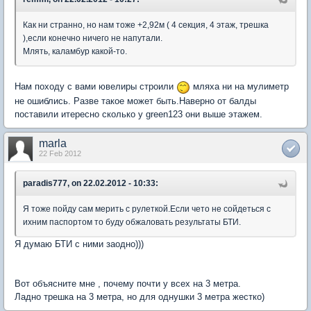
Как ни странно, но нам тоже +2,92м ( 4 секция, 4 этаж, трешка
),если конечно ничего не напутали.
Млять, каламбур какой-то.
Нам походу с вами ювелиры строили
мляха ни на мулиметр
не ошиблись. Разве такое может быть.Наверно от балды
поставили итересно сколько у green123 они выше этажем.
marla
22 Feb 2012
paradis777, on 22.02.2012 - 10:33:
Я тоже пойду сам мерить с рулеткой.Если чето не сойдеться с
ихним паспортом то буду обжаловать результаты БТИ.
Я думаю БТИ с ними заодно)))
Вот объясните мне , почему почти у всех на 3 метра.
Ладно трешка на 3 метра, но для однушки 3 метра жестко)