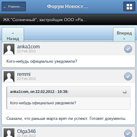
Форум Новостройки
← Раменское
ЖК "Солнечный", застройщик ООО «Ра...
«
Вперед
Назад
»
anka1com
22 Feb 2012
Кого-нибудь официально уведомили?
remmi
22 Feb 2012
anka1com, on 22.02.2012 - 10:38:
Кого-нибудь официально уведомили?
Сказали, что раньше марта врят-ли успеют. Готовят документы.
Olga346
22 Feb 2012