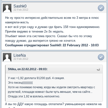
Sashk0
22 Feb 2012
Не ну просто интересно действительно всем по 3 метра в плюс
намеряли-жесть
я вот всё утро сиду и думаю где брать 158 тонн единовременно.
Причём видимо в течении 2х-3х недель.
Улыбает меня эта система просто. Сказал бы что по этому
поводу думаю, да матерится грязно не хочется.
Сообщение отредактировал Sashk0: 22 February 2012 - 10:03
LiseNa
22 Feb 2012
5Nika, on 22.02.2012 - 09:03:
У нас +1,92 доплата 91200 руб. 4 секция.
Это писец(((((((((((
Хотя не понимаю почему, когда мы ходили смотреть квартиру с
рулеткой, площади комнат были чуть меньше, чем на сайте...
Откуда эти 1,92 м взялись непонятно.
А вы по ДДУ какую площадь оплатили? уменьшенную нежели на