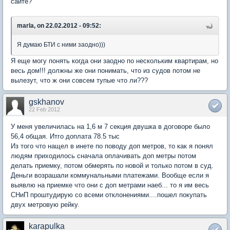
сайте?
marla, on 22.02.2012 - 09:52:
Я думаю БТИ с ними заодно)))
Я еще могу понять когда они заодно по нескольким квартирам, но
весь дом!!! должны же они понимать, что из судов потом не
вылезут, что ж они совсем тупые что ли???
gskhanov
22 Feb 2012
У меня увеличилась на 1,6 м 7 секция двушка в договоре было
56,4 общая. Итго доплата 78.5 тыс
Из того что нащел в инете по поводу доп метров, то как я понял
людям приходилось сначала оплачивать доп метры потом
делать приемку, потом обмерять по новой и только потом в суд.
Деньги возрашали коммунальными платежами. Вообще если я
выявлю на приемке что они с доп метрами наеб... то я им весь
СНиП проштудирую со всеми отклонениями....пошел покупать
двух метровую рейку.
karapulka