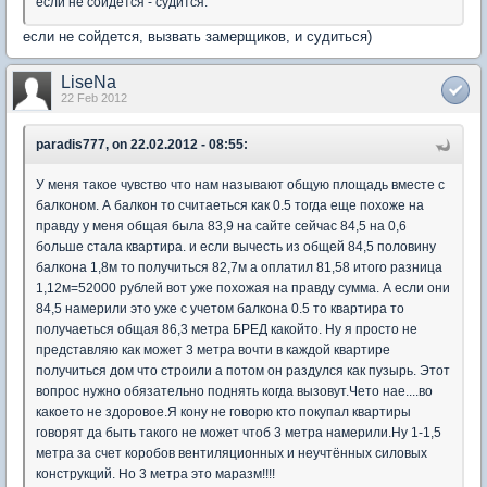
если не сойдется - судится.
если не сойдется, вызвать замерщиков, и судиться)
LiseNa
22 Feb 2012
paradis777, on 22.02.2012 - 08:55:
У меня такое чувство что нам называют общую площадь вместе с
балконом. А балкон то считаеться как 0.5 тогда еще похоже на
правду у меня общая была 83,9 на сайте сейчас 84,5 на 0,6
больше стала квартира. и если вычесть из общей 84,5 половину
балкона 1,8м то получиться 82,7м а оплатил 81,58 итого разница
1,12м=52000 рублей вот уже похожая на правду сумма. А если они
84,5 намерили это уже с учетом балкона 0.5 то квартира то
получаеться общая 86,3 метра БРЕД какойто. Ну я просто не
представляю как может 3 метра вочти в каждой квартире
получиться дом что строили а потом он раздулся как пузырь. Этот
вопрос нужно обязательно поднять когда вызовут.Чето нае....во
какоето не здоровое.Я кону не говорю кто покупал квартиры
говорят да быть такого не может чтоб 3 метра намерили.Ну 1-1,5
метра за счет коробов вентиляционных и неучтённых силовых
конструкций. Но 3 метра это маразм!!!!