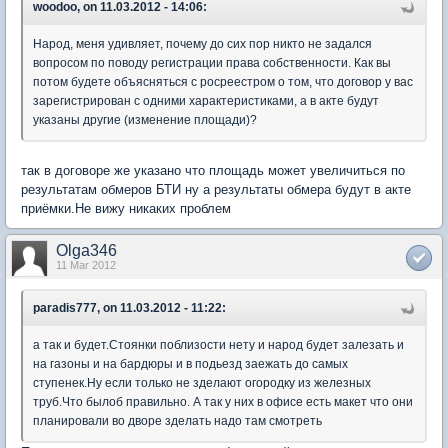
woodoo, on 11.03.2012 - 14:06:
Народ, меня удивляет, почему до сих пор никто не задался
вопросом по поводу регистрации права собственности. Как вы
потом будете объясняться с росреестром о том, что договор у вас
зарегистрирован с одними характеристиками, а в акте будут
указаны другие (изменение площади)?
так в договоре же указано что площадь может увеличиться по
результатам обмеров БТИ ну а результаты обмера будут в акте
приёмки.Не вижу никаких проблем
Olga346
11 Mar 2012
paradis777, on 11.03.2012 - 11:22:
а так и будет.Стоянки поблизости нету и народ будет залезать и
на газоны и на бардюры и в подьезд заежать до самых
ступенек.Ну если только не зделают огородку из железных
труб.Что былоб правильно. А так у них в офисе есть макет что они
планировали во дворе зделать надо там смотреть