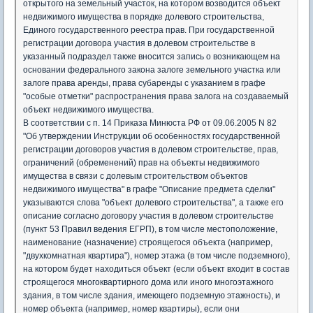
открытого на земельный участок, на котором возводится объект
недвижимого имущества в порядке долевого строительства,
Единого государственного реестра прав. При государственной
регистрации договора участия в долевом строительстве в
указанный подраздел также вносится запись о возникающем на
основании федерального закона залоге земельного участка или
залоге права аренды, права субаренды с указанием в графе
"особые отметки" распространения права залога на создаваемый
объект недвижимого имущества.
В соответствии с п. 14 Приказа Минюста РФ от 09.06.2005 N 82
"Об утверждении Инструкции об особенностях государственной
регистрации договоров участия в долевом строительстве, прав,
ограничений (обременений) прав на объекты недвижимого
имущества в связи с долевым строительством объектов
недвижимого имущества" в графе "Описание предмета сделки"
указываются слова "объект долевого строительства", а также его
описание согласно договору участия в долевом строительстве
(пункт 53 Правил ведения ЕГРП), в том числе местоположение,
наименование (назначение) строящегося объекта (например,
"двухкомнатная квартира"), номер этажа (в том числе подземного),
на котором будет находиться объект (если объект входит в состав
строящегося многоквартирного дома или иного многоэтажного
здания, в том числе здания, имеющего подземную этажность), и
номер объекта (например, номер квартиры), если они