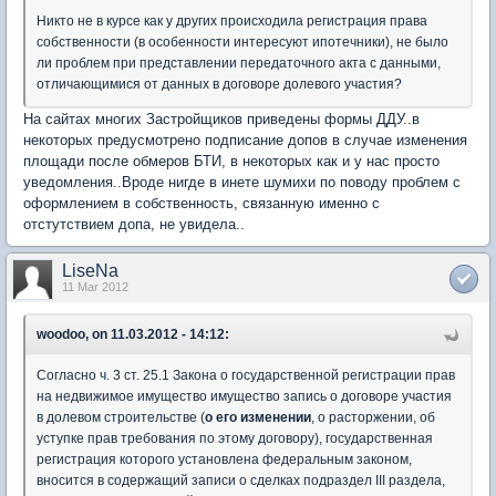
Никто не в курсе как у других происходила регистрация права
собственности (в особенности интересуют ипотечники), не было
ли проблем при представлении передаточного акта с данными,
отличающимися от данных в договоре долевого участия?
На сайтах многих Застройщиков приведены формы ДДУ..в
некоторых предусмотрено подписание допов в случае изменения
площади после обмеров БТИ, в некоторых как и у нас просто
уведомления..Вроде нигде в инете шумихи по поводу проблем с
оформлением в собственность, связанную именно с
отстутствием допа, не увидела..
LiseNa
11 Mar 2012
woodoo, on 11.03.2012 - 14:12:
Согласно ч. 3 ст. 25.1 Закона о государственной регистрации прав
на недвижимое имущество имущество запись о договоре участия
в долевом строительстве (
о его изменении
, о расторжении, об
уступке прав требования по этому договору), государственная
регистрация которого установлена федеральным законом,
вносится в содержащий записи о сделках подраздел III раздела,