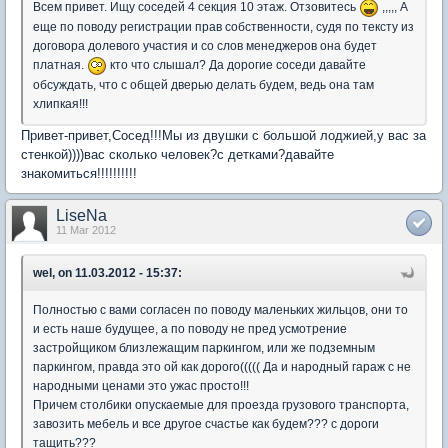
Всем привет. Ищу соседей 4 секция 10 этаж. Отзовитесь
,,,,, А
еще по поводу регистрации прав собственности, судя по тексту из
договора долевого участия и со слов менеджеров она будет
платная.
кто что слышал? Да дорогие соседи давайте
обсуждать, что с общей дверью делать будем, ведь она там
хлипкая!!!
Привет-привет,Сосед!!!Мы из двушки с большой лоджией,у вас за
стенкой))))вас сколько человек?с детками?давайте
знакомиться!!!!!!!!!!
LiseNa
11 Mar 2012
wel, on 11.03.2012 - 15:37:
Полностью с вами согласен по поводу маленьких жильцов, они то
и есть наше будущее, а по поводу не пред усмотрение
застройщиком близлежащим паркингом, или же подземным
паркингом, правда это ой как дорого((((( Да и народный гараж с не
народными ценами это ужас просто!!!
Причем столбики опускаемые для проезда грузового транспорта,
завозить мебель и все другое счастье как будем??? с дороги
тащить???