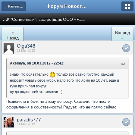
Форум Новостройки
← Раменское
ЖК "Солнечный", застройщик ООО «Ра...
«
Вперед
Назад
»
Olga346
11 Mar 2012
Aksiniya, on 10.03.2012 - 22:42:
знаю что обязательно
только всё равно грустно, каждый
норовит урвать себе кусок, мало того что ярмо на 10 лет, ещё и
куча прилипал вокруг
ну да ладно, всё это мелочи :-)
Позвонили в банк по этому вопросу. Сказали, что после
оформления в собственность! Радует, что не прямо сейчас.
paradis777
11 Mar 2012