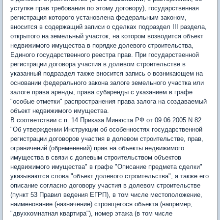
уступке прав требования по этому договору), государственная
регистрация которого установлена федеральным законом,
вносится в содержащий записи о сделках подраздел III раздела,
открытого на земельный участок, на котором возводится объект
недвижимого имущества в порядке долевого строительства,
Единого государственного реестра прав. При государственной
регистрации договора участия в долевом строительстве в
указанный подраздел также вносится запись о возникающем на
основании федерального закона залоге земельного участка или
залоге права аренды, права субаренды с указанием в графе
"особые отметки" распространения права залога на создаваемый
объект недвижимого имущества.
В соответствии с п. 14 Приказа Минюста РФ от 09.06.2005 N 82
"Об утверждении Инструкции об особенностях государственной
регистрации договоров участия в долевом строительстве, прав,
ограничений (обременений) прав на объекты недвижимого
имущества в связи с долевым строительством объектов
недвижимого имущества" в графе "Описание предмета сделки"
указываются слова "объект долевого строительства", а также его
описание согласно договору участия в долевом строительстве
(пункт 53 Правил ведения ЕГРП), в том числе местоположение,
наименование (назначение) строящегося объекта (например,
"двухкомнатная квартира"), номер этажа (в том числе