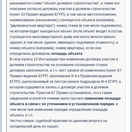
указываются слова "объект долевого строительства", а также его
описание согласно договору участия в долевом строительстве
(пункт 53 Правил ведения ЕГРП), в том числе местоположение,
наименование (назначение) строящегося объекта (например,
"двухкомнатная квартира"), номер этажа (в том числе подземного),
на котором будет находиться объект (если объект входит в состав
строящегося многоквартирного дома или иного многоэтажного
здания, в том числе здания, имеющего подземную этажность), и
номер объекта (например, номер квартиры), если они
определены договором,
площадь объекта
.
В силу пункта 15 Инструкции при изменении договора участия в
долевом строительстве на основании соглашения сторон
договора заполняются, в т.ч. лист записи об изменениях (пункт 67
Правил ведения ЕГРП, приложение N 9 к Правилам ведения
ЕГРП), располагаемый за листом записи подраздела III-4 ЕГРП, в
котором содержится запись о договоре участия в долевом
строительстве. Пунктом 67 Правил установлено, что к таким
сведениям относятся помимо всего прочего
изменение площади
объекта в связи с ее уточнением в установленном порядке
, в
том числе при изменении порядка определения площади
объекта, и т.п.
Честно говоря, судебной практики по данному вопросу на
сегодняшний день не нашел.