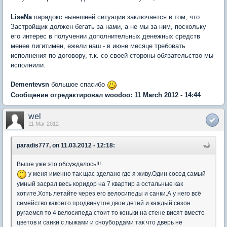
LiseNa
парадокс нынешней ситуации заключается в том, что
Застройщик должен бегать за нами, а не мы за ним, поскольку
его интерес в получении дополнительных денежных средств
менее лигитимен, ежели наш - в июне месяце требовать
исполнения по договору, т.к. со своей стороны обязательство мы
исполнили.
Dementevsn
большое спасибо
Сообщение отредактировал woodoo: 11 March 2012 - 14:44
wel
11 Mar 2012
paradis777, on 11.03.2012 - 12:18:
Выше уже это обсуждалось!!!
у меня именно так щас зделано где я живу.Один сосед самый
умный засрал весь коридор на 7 квартир а остальные как
хотите.Хоть летайте через его велосипеды и санки.А у него всё
семейство какоето продвинутое двое детей и каждый сезон
ругаемся то 4 велосипеда стоит то коньки на стене висят вместо
цветов и санки с лыжами и сноубордами так что дверь не