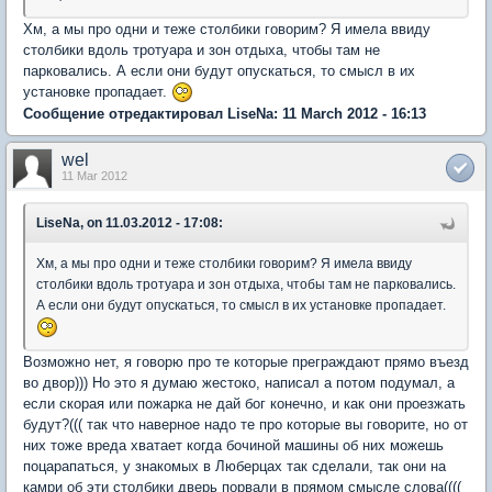
Хм, а мы про одни и теже столбики говорим? Я имела ввиду
столбики вдоль тротуара и зон отдыха, чтобы там не
парковались. А если они будут опускаться, то смысл в их
установке пропадает.
Сообщение отредактировал LiseNa: 11 March 2012 - 16:13
wel
11 Mar 2012
LiseNa, on 11.03.2012 - 17:08:
Хм, а мы про одни и теже столбики говорим? Я имела ввиду
столбики вдоль тротуара и зон отдыха, чтобы там не парковались.
А если они будут опускаться, то смысл в их установке пропадает.
Возможно нет, я говорю про те которые преграждают прямо въезд
во двор))) Но это я думаю жестоко, написал а потом подумал, а
если скорая или пожарка не дай бог конечно, и как они проезжать
будут?((( так что наверное надо те про которые вы говорите, но от
них тоже вреда хватает когда бочиной машины об них можешь
поцарапаться, у знакомых в Люберцах так сделали, так они на
камри об эти столбики дверь порвали в прямом смысле слова((((