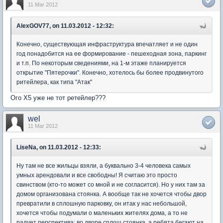
11 Mar 2012
AlexGOV77, on 11.03.2012 - 12:32:
Конечно, существующая инфраструктура впечатляет и не один
год понадобится на ее формирование - пешеходная зона, паркинг
и т.п. По некоторым сведениями, на 1-м этаже планируется
открытие "Пятерочки". Конечно, хотелось бы более продвинутого
ритейлера, как типа "Атак"
Ого Х5 уже не тот ретейлер???
wel
11 Mar 2012
LiseNa, on 11.03.2012 - 12:33:
Ну там не все жильцы взяли, а буквально 3-4 человека самых
умных арендовали и все свободны! Я считаю это просто
свинством (кто-то может со мной и не согласится). Но у них там за
домом организована стоянка. А вообще так не хочется чтобы двор
превратили в сплошную парковку, он итак у нас небольшой,
хочется чтобы подумали о маленьких жителях дома, а то не
радует перспектива: во дворе сплош стоянка, а ребята бегают на