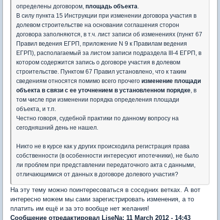
определены договором,
площадь объекта
.
В силу пункта 15 Инструкции при изменении договора участия в
долевом строительстве на основании соглашения сторон
договора заполняются, в т.ч. лист записи об изменениях (пункт 67
Правил ведения ЕГРП, приложение N 9 к Правилам ведения
ЕГРП), располагаемый за листом записи подраздела III-4 ЕГРП, в
котором содержится запись о договоре участия в долевом
строительстве. Пунктом 67 Правил установлено, что к таким
сведениям относятся помимо всего прочего
изменение площади
объекта в связи с ее уточнением в установленном порядке
, в
том числе при изменении порядка определения площади
объекта, и т.п.
Честно говоря, судебной практики по данному вопросу на
сегодняшний день не нашел.
Никто не в курсе как у других происходила регистрация права
собственности (в особенности интересуют ипотечники), не было
ли проблем при представлении передаточного акта с данными,
отличающимися от данных в договоре долевого участия?
На эту тему можно поинтересоваться в соседних ветках. А вот
интересно можем мы сами зарегистрировать изменения, а то
платить им ещё и за это вообще нет желания!
Сообщение отредактировал LiseNa: 11 March 2012 - 14:43