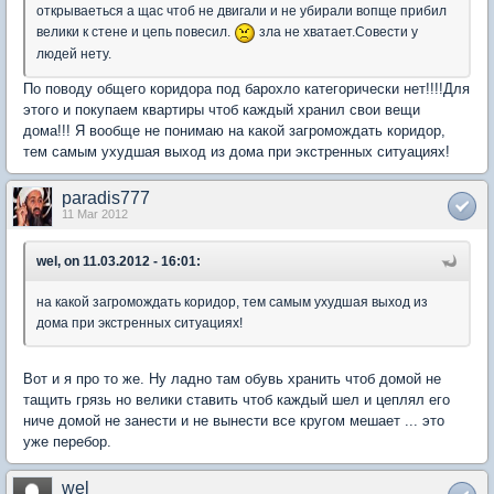
открываеться а щас чтоб не двигали и не убирали вопще прибил
велики к стене и цепь повесил.
зла не хватает.Совести у
людей нету.
По поводу общего коридора под барохло категорически нет!!!!Для
этого и покупаем квартиры чтоб каждый хранил свои вещи
дома!!! Я вообще не понимаю на какой загромождать коридор,
тем самым ухудшая выход из дома при экстренных ситуациях!
paradis777
11 Mar 2012
wel, on 11.03.2012 - 16:01:
на какой загромождать коридор, тем самым ухудшая выход из
дома при экстренных ситуациях!
Вот и я про то же. Ну ладно там обувь хранить чтоб домой не
тащить грязь но велики ставить чтоб каждый шел и цеплял его
ниче домой не занести и не вынести все кругом мешает ... это
уже перебор.
wel