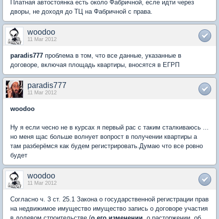
Платная автостоянка есть около Фабричной, есле идти через
дворы, не доходя до ТЦ на Фабричной с права.
woodoo
11 Mar 2012
paradis777
проблема в том, что все данные, указанные в
договоре, включая площадь квартиры, вносятся в ЕГРП
paradis777
11 Mar 2012
woodoo
Ну я если чесно не в курсах я первый рас с таким сталкиваюсь ...
но меня щас больше волнует вопрост в получении квартиры а
там разберёмся как будем регистрировать.Думаю что все ровно
будет
woodoo
11 Mar 2012
Согласно ч. 3 ст. 25.1 Закона о государственной регистрации прав
на недвижимое имущество имущество запись о договоре участия
в долевом строительстве (
о его изменении
, о расторжении, об