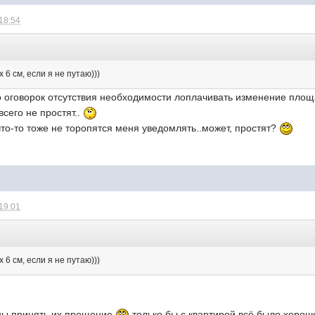
 18:54
 6 см, если я не путаю)))
 оговорок отсутствия необходимости лоплачивать изменение площа
всего не простят..
 что-то тоже не торопятся меня уведомлять..может, простят?
 19:01
 6 см, если я не путаю)))
сны принять их прощение
только бы с квартирой всё было хорош