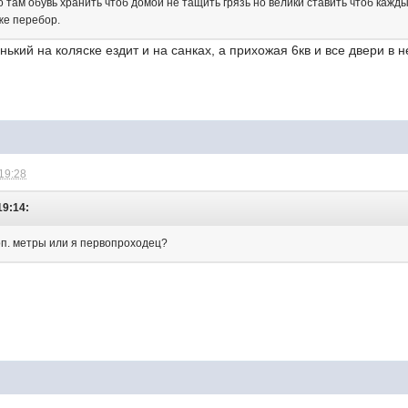
но там обувь хранить чтоб домой не тащить грязь но велики ставить чтоб кажд
уже перебор.
ький на коляске ездит и на санках, а прихожая 6кв и все двери в н
 19:28
19:14:
оп. метры или я первопроходец?