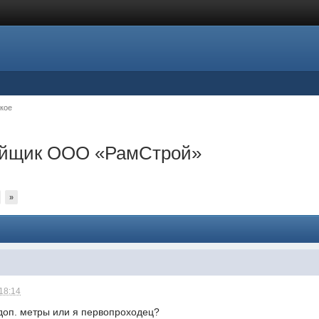
кое
ройщик ООО «РамСтрой»
»
 18:14
 доп. метры или я первопроходец?