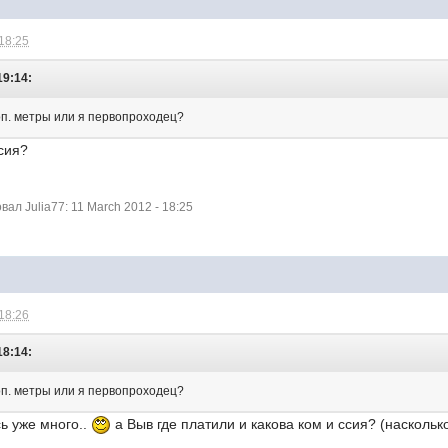
 18:25
19:14:
оп. метры или я первопроходец?
сия?
л Julia77: 11 March 2012 - 18:25
 18:26
18:14:
оп. метры или я первопроходец?
сь уже много..
а Выв где платили и какова ком и ссия? (насколь