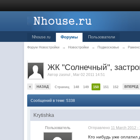
Nhouse.ru
Форумы
Пользователи
Форум Новостройки
→
Новостройки
→
Подмосковье
→
Раменс
.
ЖК "Солнечный", заст
Автор
zasnul
,
Mar 02 2011 14:51
«
НАЗАД
ВПЕРЕД
Страниц
148
149
150
151
152
Сообщений в теме: 5338
Krytishka
Пользователь
Отправлено
11 March 2012 -
Кто нибудь уже оплатил