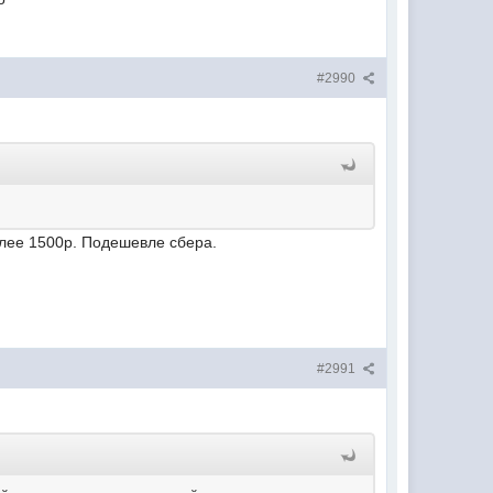
#2990
олее 1500р. Подешевле сбера.
#2991