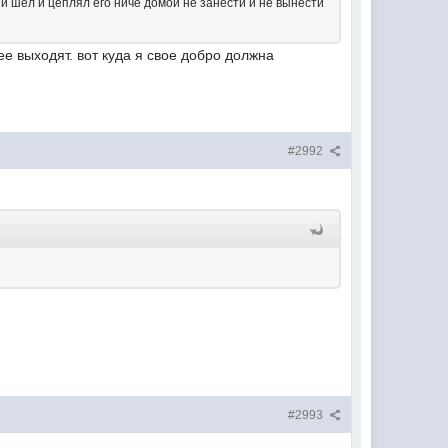
ый шел и цеплял его ниче домой не занести и не вынести
ее выходят. вот куда я свое добро должна
#2992
#2993