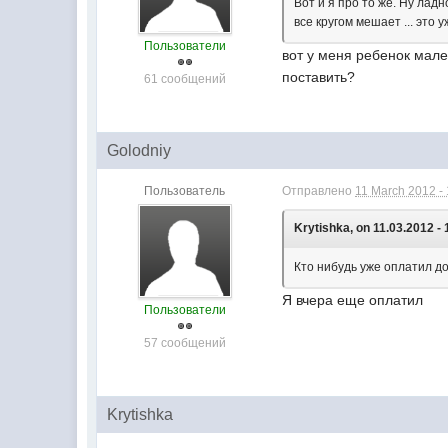
Вот и я про то же. Ну лад
все кругом мешает ... это 
Пользователи
вот у меня ребенок мален
поставить?
61 сообщений
Golodniy
Пользователь
Отправлено
11 March 2012 -
Krytishka, on 11.03.2012 - 
Кто нибудь уже оплатил д
Я вчера еще оплатил
Пользователи
57 сообщений
Krytishka