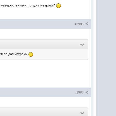
 за уведомлением по доп метрам?
#2985
ием по доп метрам?
#2986