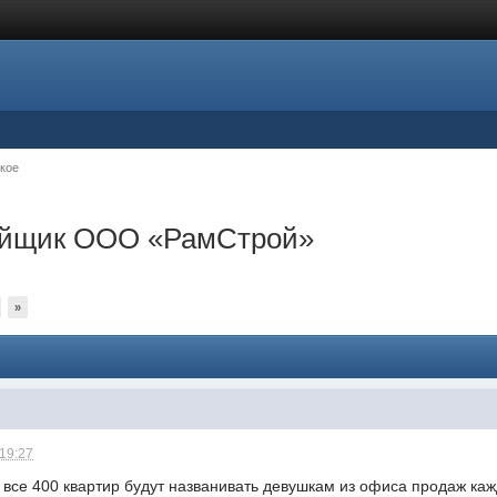
кое
ройщик ООО «РамСтрой»
»
 19:27
 все 400 квартир будут названивать девушкам из офиса продаж каж