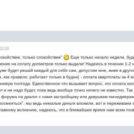
 22:30
покойствие, только спокойствие"
Еще только начало недели, буд
ение на оплату допметров только выдали! Надеюсь в течении 1-2 н
 уже будет решай каждый для себя сам, допустим мне, живя в друг
 как правило, работает только в будни) - оплата квартплаты за 4 м
нимум полгода. Единственное что вызывает вопрос, это оплата кон
т и не надо будет, пока ведь вообще точно ничего не известно. Так
м форума на диалог с нами застройщику или девушкам-менеджерам
-посмеяться", мы ведь немалые деньги вложили, вот и переживаем 
лавному волнению, надеюсь, что в ближайшее время нам всем позв