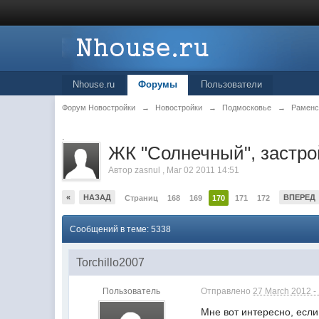
Nhouse.ru
Форумы
Пользователи
Форум Новостройки
→
Новостройки
→
Подмосковье
→
Раменс
.
ЖК "Солнечный", заст
Автор
zasnul
,
Mar 02 2011 14:51
«
НАЗАД
ВПЕРЕД
Страниц
168
169
170
171
172
Сообщений в теме: 5338
Torchillo2007
Пользователь
Отправлено
27 March 2012 -
Мне вот интересно, если