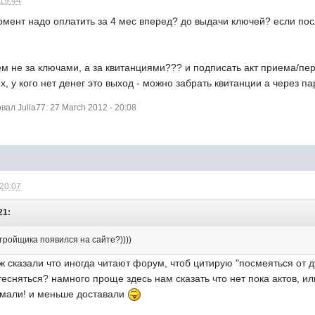
 19:44
омент надо оплатить за 4 мес вперед? до выдачи ключей? если посл
ем не за ключами, а за квитанциями??? и подписать акт приема/пер
х, у кого нет денег это выход - можно забрать квитанции а через п
л Julia77: 27 March 2012 - 20:08
 20:07
21:
тройщика появился на сайте?))))
 сказали что иногда читают форум, чтоб цитирую "посмеяться от 
стесняться? намного проще здесь нам сказать что нет пока актов, и
имали! и меньше доставали