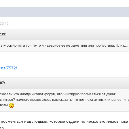
 20:45
:39:
ту ссылочку, а то что-то я наверное её не заметили или пропустила. Плиз........
osts/7572/
:07:
сказали что иногда читают форум, чтоб цитирую "посмеяться от души"
есняться? намного проще здесь нам сказать что нет пока актов, или ранее - ч
авали
 посмеяться над людьми, которые отдали по несколько лямов пока
р...