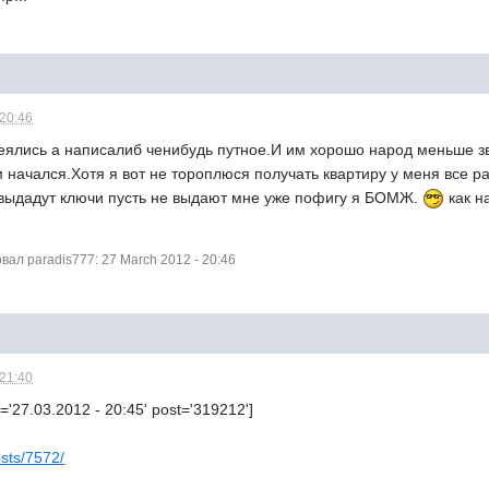
 20:46
меялись а написалиб ченибудь путное.И им хорошо народ меньше з
 начался.Хотя я вот не тороплюся получать квартиру у меня все р
е выдадут ключи пусть не выдают мне уже пофигу я БОМЖ.
как н
ал paradis777: 27 March 2012 - 20:46
 21:40
='27.03.2012 - 20:45' post='319212']
osts/7572/