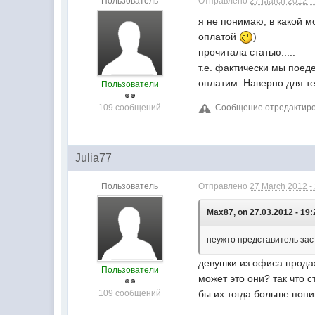
Пользователь
Отправлено
27 March 2012 -
я не понимаю, в какой м
оплатой
)
прочитала статью.....
т.е. фактически мы поед
оплатим. Наверно для те
Пользователи
109 сообщений
Сообщение отредактирова
Julia77
Пользователь
Отправлено
27 March 2012 -
Max87, on 27.03.2012 - 19:
неужто представитель зас
девушки из офиса продаж
Пользователи
может это они? так что 
109 сообщений
бы их тогда больше пон