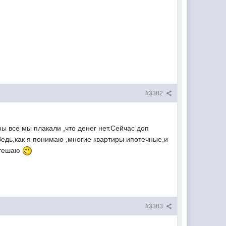
#3382
ы все мы плакали ,что денег нет.Сейчас доп
Ведь,как я понимаю ,многие квартиры ипотечные,и
утешаю
#3383