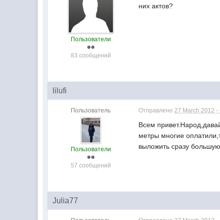
них актов?
Пользователи
83 сообщений
lilufi
Пользователь
Отправлено
27 March 2012 -
Всем привет.Народ,давай
метры многие оплатили,т
выложить сразу большую
Пользователи
57 сообщений
Julia77