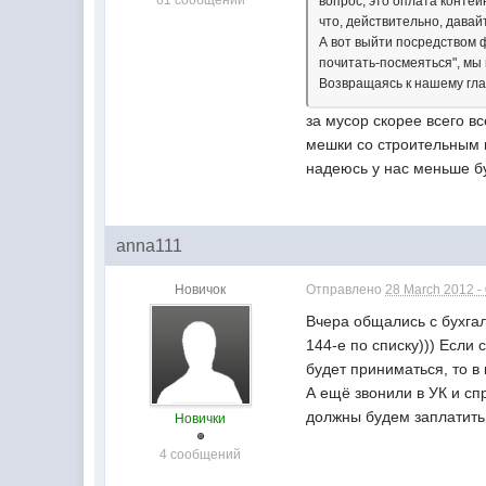
вопрос, это оплата контей
что, действительно, давай
А вот выйти посредством 
почитать-посмеяться", мы
Возвращаясь к нашему гла
за мусор скорее всего вс
мешки со строительным м
надеюсь у нас меньше бу
anna111
Новичок
Отправлено
28 March 2012 -
Вчера общались с бухгал
144-е по списку))) Если 
будет приниматься, то в
А ещё звонили в УК и сп
должны будем заплатить 1
Новички
4 сообщений