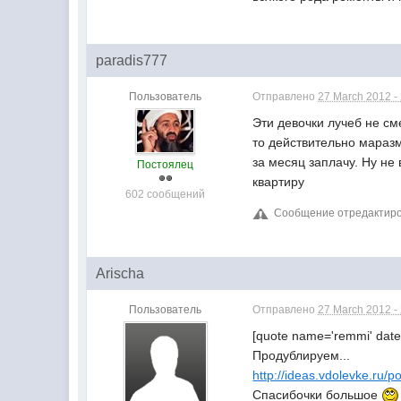
paradis777
Пользователь
Отправлено
27 March 2012 -
Эти девочки лучеб не с
то действительно маразм
за месяц заплачу. Ну н
Постоялец
квартиру
602 сообщений
Сообщение отредактиров
Arischa
Пользователь
Отправлено
27 March 2012 -
[quote name='remmi' date
Продублируем...
http://ideas.vdolevke.ru/p
Спасибочки большое