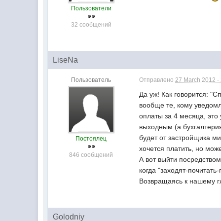
Пользователи
32 сообщений
LiseNa
Пользователь
Отправлено
27 March 2012 -
Да уж! Как говорится: "С
вообще те, кому уведомл
оплаты за 4 месяца, это
выходным (а бухгалтерия,
будет от застройщика ми
Постоялец
хочется платить, но може
846 сообщений
А вот выйти посредство
когда "заходят-почитать
Возвращаясь к нашему г
Golodniy