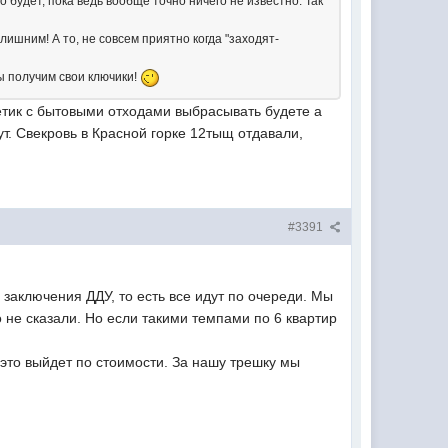
о будет, пока ведь вообще точно ничего не известно. Так
ишним! А то, не совсем приятно когда "заходят-
ы получим свои ключики!
акетик с бытовыми отходами выбрасывать будете а
ут. Свекровь в Красной горке 12тыщ отдавали,
#3391
 заключения ДДУ, то есть все идут по очереди. Мы
го не сказали. Но если такими темпами по 6 квартир
 это выйдет по стоимости. За нашу трешку мы