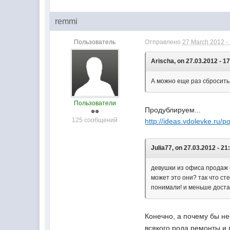
remmi
Пользователь
Отправлено
27 March 2012 -
Arischa, on 27.03.2012 - 17
А можно еще раз сбросить э
Пользователи
Продублируем...
125 сообщений
http://ideas.vdolevke.ru/p
Julia77, on 27.03.2012 - 21
девушки из офиса продаж 
может это они? так что ст
понимали! и меньше дост
Конечно, а почему бы не
всякого рода ремонты и п