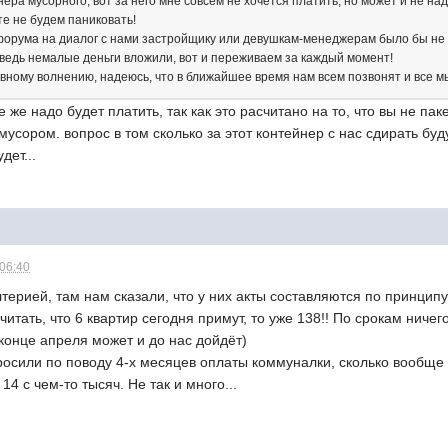
нера мусорного, вот за него мне совсем не хочется платить, но может и не над
те не будем паниковать!
форума на диалог с нами застройщику или девушкам-менеджерам было бы не л
 ведь немалые деньги вложили, вот и переживаем за каждый момент!
вному волнению, надеюсь, что в ближайшее время нам всем позвонят и все м
е же надо будет платить, так как это расчитано на то, что вы не п
усором. вопрос в том сколько за этот контейнер с нас сдирать буд
дет...
 06:40
терией, там нам сказали, что у них акты составляются по принципу
считать, что 6 квартир сегодня примут, то уже 138!! По срокам ниче
 конце апреля может и до нас дойдёт)
росили по поводу 4-х месяцев оплаты коммуналки, сколько вообще
4 с чем-то тысяч. Не так и много...