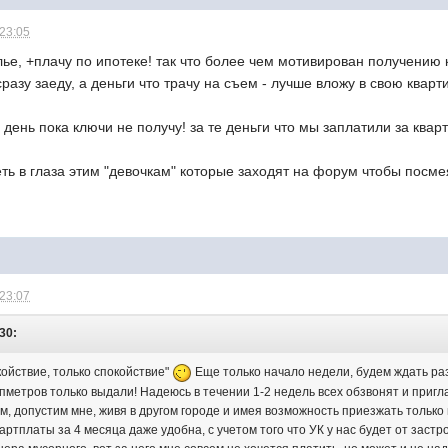
 23:05
ье, +плачу по ипотеке! так что более чем мотивирован получению
азу заеду, а деньги что трачу на съем - лучше вложу в свою кварти
 день пока ключи не получу! за те деньги что мы заплатили за квар
реть в глаза этим "девочкам" которые заходят на форум чтобы посм
 23:07
:30:
окойствие, только спокойствие"
Еще только начало недели, будем ждать раз
метров только выдали! Надеюсь в течении 1-2 недель всех обзвонят и пригла
, допустим мне, живя в другом городе и имея возможность приезжать только 
квартплаты за 4 месяца даже удобна, с учетом того что УК у нас будет от за