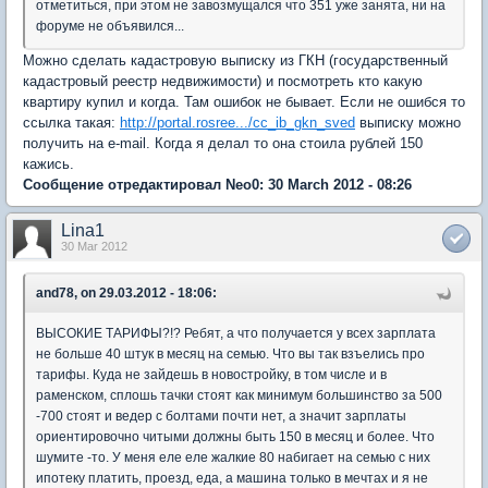
отметиться, при этом не завозмущался что 351 уже занята, ни на
форуме не объявился...
Можно сделать кадастровую выписку из ГКН (государственный
кадастровый реестр недвижимости) и посмотреть кто какую
квартиру купил и когда. Там ошибок не бывает. Если не ошибся то
ссылка такая:
http://portal.rosree.../cc_ib_gkn_sved
выписку можно
получить на e-mail. Когда я делал то она стоила рублей 150
кажись.
Сообщение отредактировал Neo0: 30 March 2012 - 08:26
Lina1
30 Mar 2012
and78, on 29.03.2012 - 18:06:
ВЫСОКИЕ ТАРИФЫ?!? Ребят, а что получается у всех зарплата
не больше 40 штук в месяц на семью. Что вы так взъелись про
тарифы. Куда не зайдешь в новостройку, в том числе и в
раменском, сплошь тачки стоят как минимум большинство за 500
-700 стоят и ведер с болтами почти нет, а значит зарплаты
ориентировочно читыми должны быть 150 в месяц и более. Что
шумите -то. У меня еле еле жалкие 80 набигает на семью с них
ипотеку платить, проезд, еда, а машина только в мечтах и я не