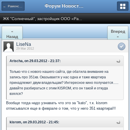
Форум Новостройки
← Раменское
ЖК "Солнечный", застройщик ООО «Ра...
«
Вперед
Назад
»
LiseNa
29 Mar 2012
Arischa, on 29.03.2012 - 21:37:
Только что с нового нашего сайта, где обатила внимание на
запись про 351кв. Оказываетя у нас одна и таже квартира
принадлежит двум владельцам? Интересное кино получается......
давайте разбираться с этим KISROM, кто он такой и откуда
взялся?
Вообще тогда надо узнавать что это за "kato", т.к. kisrom
отписывался еще в феврале о том, что у него 351 квартира!!!
kisrom, on 29.03.2012 - 21:45: