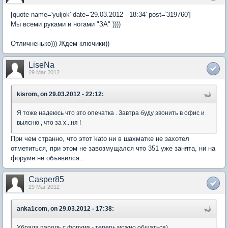
[quote name='yuljok' date='29.03.2012 - 18:34' post='319760']
Мы всеми руками и ногами "ЗА" ))))
Отличненько))) Ждем ключики))
LiseNa
29 Mar 2012
kisrom, on 29.03.2012 - 22:12:
Я тоже надеюсь что это опечатка . Завтра буду звонить в офис и
выясню , что за х...ня !
При чем странно, что этот kato ни в шахматке не захотел
отметиться, при этом не завозмущался что 351 уже занята, ни на
форуме не объявился...
Casper85
29 Mar 2012
anka1com, on 29.03.2012 - 17:38:
Убрала пароль с форума - теперь можно общаться)