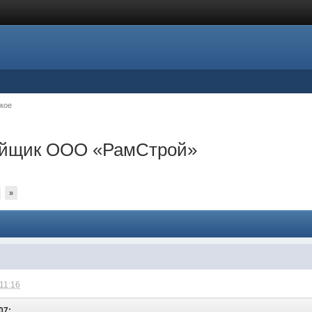
кое
ройщик ООО «РамСтрой»
»
 11:16
07: