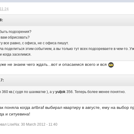
 11:24
8:
 быть подозрения?
 вам обрисовать?
у все равно, с офиса, не с офиса пишут.
а поделиться этим событием, а вы только тут всех подозреваете в чем-то. Уж
и когда заселимся.
же не знаем чего ждать...вот и опасаемся всего и вся
17:
 360 кв.( судя по шахматке ), а у
yuljok
356. Теперь более менее понятно.
ак поняла когда artbraf выбирал квартиру в августе, ему на выбор 
да и ситуевина!
ал LiseNa: 30 March 2012 - 11:40