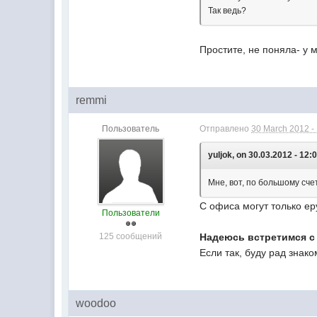
Так ведь?
Простите, не поняла- у м
remmi
Пользователь
Отправлено
30 March 2012 -
yuljok, on 30.03.2012 - 12:
Мне, вот, по большому счет
С офиса могут только ер
Пользователи
125 сообщений
Надеюсь встретимся с 
Если так, буду рад знако
woodoo