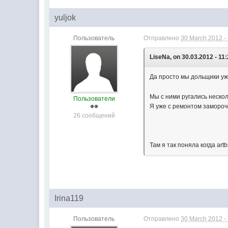
yuljok
Пользователь
Отправлено
30 March 2012 -
LiseNa, on 30.03.2012 - 11:
Да просто мы дольщики уже
Мы с ними ругались нескол
Пользователи
Я уже с ремонтом замороче
26 сообщений
Там я так поняла когда art
Irina119
Пользователь
Отправлено
30 March 2012 -