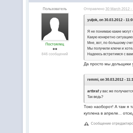
Пользователь
Отправлено
30 March 2012 -
yuljok, on 30.03.2012 - 11:0
Я не понимаю какие могут
Какую конкретно ситуацию
Мне, вот, по большому счет
Постоялец
Мы получили ключи и хотел
846 сообщений
Надеюсь встретимся с вам
Да просто мы дольщики у
remmi, on 30.03.2012 - 11:
artbraf
у вас же получается
Так ведь?
Токо наоборот! А там я т
куплена в апреле... отсю
Сообщение отредактиров