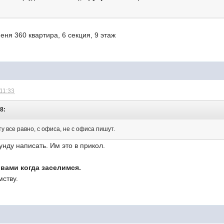
еня 360 квартира, 6 секция, 9 этаж
 11:33
08:
у все равно, с офиса, не с офиса пишут.
унду написать. Им это в прикол.
вами когда заселимся.
мству.