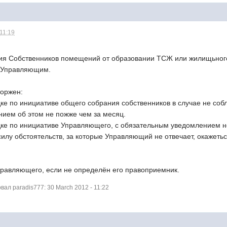
 11:19
я Собственников помещений от образовании ТСЖ или жилищьного
с Управляющим.
торжен:
дке по инициативе общего собрания собственников в случае не с
ием об этом не пожже чем за месяц.
дке по инициативе Управляющего, с обязательным уведомлением не
илу обстоятельств, за которые Управляющий не отвечает, окажеть
Управляющего, если не определён его правоприемник.
л paradis777: 30 March 2012 - 11:22