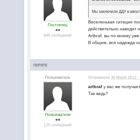
Мы заключили ДДУ в август
Веселенькая ситация пол
Постоялец
действительно наводит 
846 сообщений
Artbraf, вы по-моему уж
В общем, вся надежда на 
remmi
Пользователь
Отправлено
30 March 2012 -
artbraf
у вас же получает
Так ведь?
Пользователи
125 сообщений