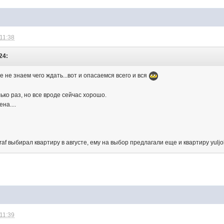
 11:38
24:
 не знаем чего ждать...вот и опасаемся всего и вся
ько раз, но все вроде сейчас хорошо.
на....
braf выбирал квартиру в августе, ему на выбор предлагали еще и квартиру yulj
 11:39