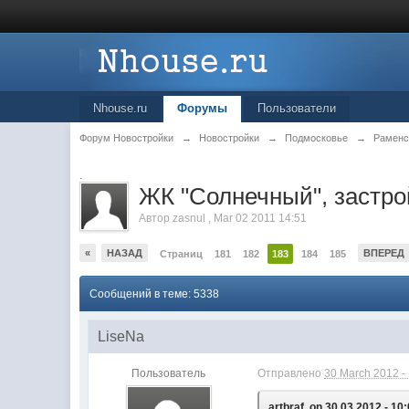
Nhouse.ru
Форумы
Пользователи
Форум Новостройки
→
Новостройки
→
Подмосковье
→
Раменс
.
ЖК "Солнечный", заст
Автор
zasnul
,
Mar 02 2011 14:51
«
НАЗАД
ВПЕРЕД
Страниц
181
182
183
184
185
Сообщений в теме: 5338
LiseNa
Пользователь
Отправлено
30 March 2012 -
artbraf, on 30.03.2012 - 10: