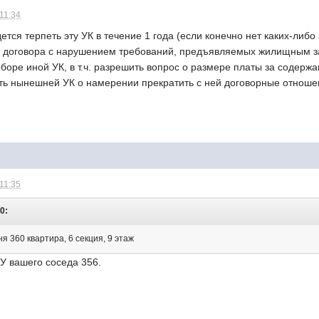
 11:34
ется терпеть эту УК в течение 1 года (если конечно нет каких-либо
ь договора с нарушением требований, предъявляемых жилищным з
оре иной УК, в т.ч. разрешить вопрос о размере платы за содерж
ть нынешней УК о намерении прекратить с ней договорные отноше
 11:35
30:
я 360 квартира, 6 секция, 9 этаж
 У вашего соседа 356.