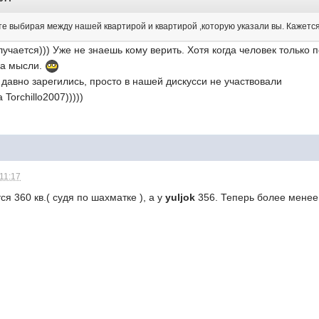
е выбирая между нашей квартирой и квартирой ,которую указали вы. Кажется 
учается))) Уже не знаешь кому верить. Хотя когда человек только 
на мысли.
е давно зарегились, просто в нашей дискусси не участвовали
Torchillo2007)))))
 11:17
ся 360 кв.( судя по шахматке ), а у
yuljok
356. Теперь более менее