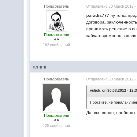
Пользователь
Отправлено
30 March 2012 -
paradis777
ну тогда прид
договора, заключенност
принимать решение о выб
Пользователи
заблаговременно заявля
183 сообщений
remmi
Пользователь
Отправлено
30 March 2012 -
yuljok, on 30.03.2012 - 12:
Простите, не поняла- у мен
Да, все верно, наоборот.
Пользователи
125 сообщений