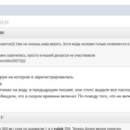
 11:30
16:
ается))) Уже не знаешь кому верить. Хотя когда человек только появляется 
давно зарегились, просто в нашей дискусси не участвовали
rchillo2007)))))
рум на котором я зарегистрировалась.
у.
тчиках на воду, в предыдущем письме, они стоят, выдали все паспор
бещали, что в скором времени включат. По-поводу того, что не вкл
17:
 360 кв.( судя по шахматке ), а у
yuljok
356. Теперь более менее понятно.