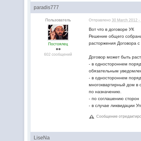
paradis777
Пользователь
Отправлено
30 March 2012 -
Вот что в договоре УК
Решение общего собрани
расторжения Договора 
Постоялец
602 сообщений
Договор может быть рас
- в одностороннем поря
обязательным уведомлен
- в одностороннем поря
многоквартирный дом в с
по назначению.
- по соглашению сторон
- в случае ликвидации 
Сообщение отредактирова
LiseNa