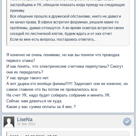
застройщика и УК, обещали показать когда приеду на следующую
приемку.
Все общение прошло в дружеской обстановке, никто не давил и
не качал права. В офисе встретил форумчан, решали какие-то
проблемы, думаю отпишутся. А во время осмотра встретил своих
соседей по лестничной клетке, будем ждать и от них отчет.
Если ко мне есть вопросы, постараюсь ответить...
Я конечно не очень понимаю, но как вы поняли что проводка
первого этажа?
И как понять, что электрические счетчики перепутаны? Смогут
они их переделать?
У нас вроде такого нет.
А вот дырка-это вообще финиш!!!!!! Заделают они ее конечно, но
самое главное что бы потом не провалилось все.
На счет УК, надо будет собирать собрание и менять УК.
Сейчас нам деваться не куда.
Какая у вас сумма оплаты за 4 мес.?
LiseNa
31 Mar 2012