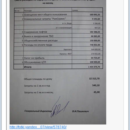
http://fotki.yandex....07/view/578740/