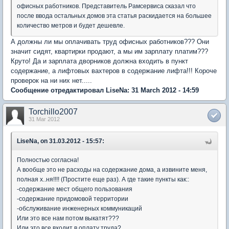
офисных работников. Представитель Рамсервиса сказал что
после ввода остальных домов эта статья раскидается на большее
количество метров и будет дешевле.
А должны ли мы оплачивать труд офисных работников??? Они
значит сидят, квартирки продают, а мы им зарплату платим???
Круто! Да и зарплата дворников должна входить в пункт
содержание, а лифтовых вахтеров в содержание лифта!!! Короче
проверок на ни них нет.....
Сообщение отредактировал LiseNa: 31 March 2012 - 14:59
Torchillo2007
31 Mar 2012
LiseNa, on 31.03.2012 - 15:57:
Полностью согласна!
А вообще это не расходы на содержание дома, а извините меня,
полная х..ня!!!! (Простите еще раз). А где такие пункты как::
-содержание мест общего пользования
-содержание придомовой территории
-обслуживание инженерных коммуникаций
Или это все нам потом выкатят???
Или это все входит в оплату труда?