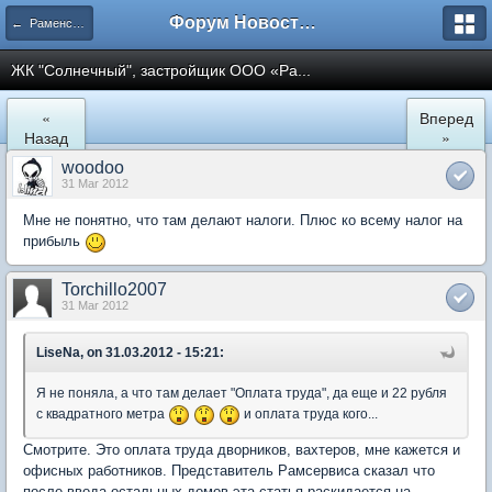
Форум Новостройки
← Раменское
ЖК "Солнечный", застройщик ООО «Ра...
«
Вперед
Назад
»
woodoo
31 Mar 2012
Мне не понятно, что там делают налоги. Плюс ко всему налог на
прибыль
Torchillo2007
31 Mar 2012
LiseNa, on 31.03.2012 - 15:21:
Я не поняла, а что там делает "Оплата труда", да еще и 22 рубля
с квадратного метра
и оплата труда кого...
Смотрите. Это оплата труда дворников, вахтеров, мне кажется и
офисных работников. Представитель Рамсервиса сказал что
после ввода остальных домов эта статья раскидается на