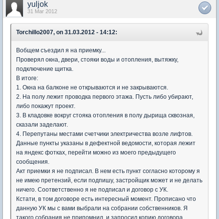
yuljok
31 Mar 2012
Torchillo2007, on 31.03.2012 - 14:12:
Вобщем съездил я на приемку...
Проверял окна, двери, стояки воды и отопления, вытяжку,
подключение щитка.
В итоге:
1. Окна на балконе не открываются и не закрываются.
2. На полу лежит проводка первого этажа. Пусть либо убирают,
либо покажут проект.
3. В кладовке вокруг стояка отопления в полу дырища сквозная,
сказали заделают.
4. Перепутаны местами счетчики электричества возле лифтов.
Данные пункты указаны в дефектной ведомости, которая лежит
на яндекс фотках, перейти можно из моего предыдущего
сообщения.
Акт приемки я не подписал. В нем есть пункт согласно которому я
не имею претензий, если подпишу, застройщик может и не делать
ничего. Соответственно я не подписал и договор с УК.
Кстати, в том договоре есть интересный момент. Прописано что
данную УК мы с вами выбрали на собрании собственников. Я
такого собрания не припомнил, и запросил копию договора