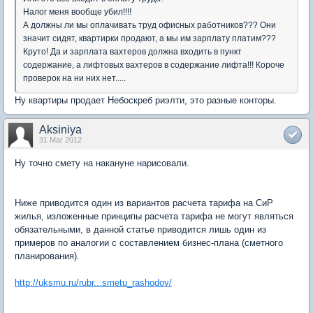
Налог меня вообще убил!!!!
А должны ли мы оплачивать труд офисных работников??? Они
значит сидят, квартирки продают, а мы им зарплату платим???
Круто! Да и зарплата вахтеров должна входить в пункт
содержание, а лифтовых вахтеров в содержание лифта!!! Короче
проверок на ни них нет.....
Ну квартиры продает Небоскреб риэлти, это разные конторы.
Aksiniya
31 Mar 2012
Ну точно смету на накануне нарисовали.
Ниже приводится один из вариантов расчета тарифа на СиР
жилья, изложенные принципы расчета тарифа не могут являться
обязательными, в данной статье приводится лишь один из
примеров по аналогии с составлением бизнес-плана (сметного
планирования).
http://uksmu.ru/rubr...smetu_rashodov/