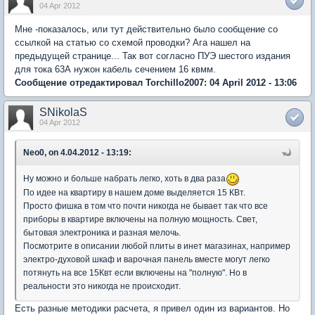
04 Apr 2012
Мне -показалось, или тут действительно было сообщение со
ссылкой на статью со схемой проводки? Ага нашел на
предыдущей странице... Так вот согласно ПУЭ шестого издания
для тока 63А нужон кабель сечением 16 квмм.
Сообщение отредактировал Torchillo2007: 04 April 2012 - 13:06
SNikolaS
04 Apr 2012
Neo0, on 4.04.2012 - 13:19:
Ну можно и больше набрать легко, хоть в два раза
По идее на квартиру в нашем доме выделяется 15 КВт.
Просто фишка в том что почти никогда не бывает так что все
приборы в квартире включены на полную мощность. Свет,
бытовая электроника и разная мелочь.
Посмотрите в описании любой плиты в инет магазинах, например
электро-духовой шкаф и варочная панель вместе могут легко
потянуть на все 15Квт если включены на "полную". Но в
реальности это никогда не происходит.
Есть разные методики расчета, я привел один из вариантов. Но