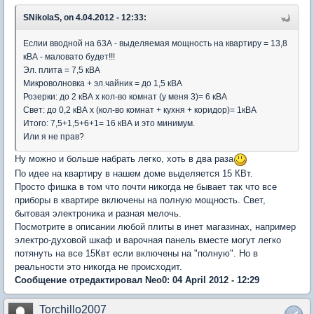
SNikolaS, on 4.04.2012 - 12:33:
Еслии вводной на 63А - выделяемая мощность на квартиру = 13,8
кВА - маловато будет!!!
Эл. плита = 7,5 кВА
Микроволновка + эл.чайник = до 1,5 кВА
Розерки: до 2 кВА х кол-во комнат (у меня 3)= 6 кВА
Свет: до 0,2 кВА х (кол-во комнат + кухня + коридор)= 1кВА
Итого: 7,5+1,5+6+1= 16 кВА и это минимум.
Или я не прав?
Ну можно и больше набрать легко, хоть в два раза
По идее на квартиру в нашем доме выделяется 15 КВт.
Просто фишка в том что почти никогда не бывает так что все
приборы в квартире включены на полную мощность. Свет,
бытовая электроника и разная мелочь.
Посмотрите в описании любой плиты в инет магазинах, например
электро-духовой шкаф и варочная панель вместе могут легко
потянуть на все 15Квт если включены на "полную". Но в
реальности это никогда не происходит.
Сообщение отредактировал Neo0: 04 April 2012 - 12:29
Torchillo2007