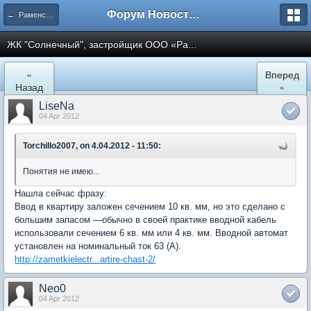
Форум Новостройки
← Раменское
ЖК "Солнечный", застройщик ООО «Ра...
«
Вперед
Назад
»
LiseNa
04 Apr 2012
Torchillo2007, on 4.04.2012 - 11:50:
Понятия не имею...
Нашла сейчас фразу:
Ввод в квартиру заложен сечением 10 кв. мм, но это сделано с
большим запасом —обычно в своей практике вводной кабель
использовали сечением 6 кв. мм или 4 кв. мм. Вводной автомат
установлен на номинальный ток 63 (А).
http://zametkielectr...artire-chast-2/
Neo0
04 Apr 2012