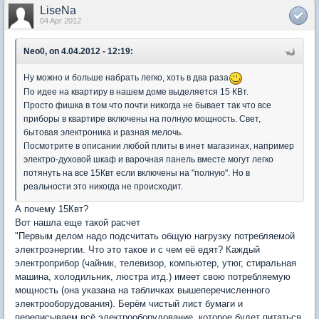
LiseNa
04 Apr 2012
Neo0, on 4.04.2012 - 12:19:
Ну можно и больше набрать легко, хоть в два раза
По идее на квартиру в нашем доме выделяется 15 КВт.
Просто фишка в том что почти никогда не бывает так что все
приборы в квартире включены на полную мощность. Свет,
бытовая электроника и разная мелочь.
Посмотрите в описании любой плиты в инет магазинах, например
электро-духовой шкаф и варочная панель вместе могут легко
потянуть на все 15Квт если включены на "полную". Но в
реальности это никогда не происходит.
А почему 15Квт?
Вот нашла еще такой расчет
"Первым делом надо подсчитать общую нагрузку потребляемой
электроэнергии. Что это такое и с чем её едят? Каждый
электроприбор (чайник, телевизор, компьютер, утюг, стиральная
машина, холодильник, люстра итд.) имеет свою потребляемую
мощность (она указана на табличках вышеперечисленного
электрооборудования). Берём чистый лист бумаги и
переписываем всё электрооборудование, которое будет питаться