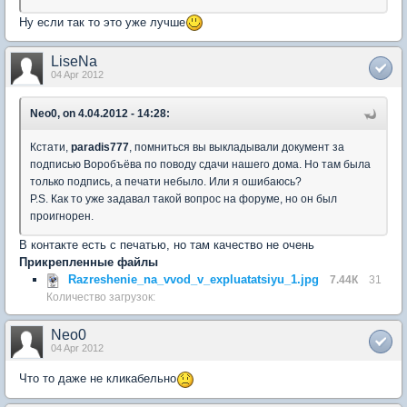
Ну если так то это уже лучше
LiseNa
04 Apr 2012
Neo0, on 4.04.2012 - 14:28:
Кстати,
paradis777
, помниться вы выкладывали документ за
подписью Воробъёва по поводу сдачи нашего дома. Но там была
только подпись, а печати небыло. Или я ошибаюсь?
P.S. Как то уже задавал такой вопрос на форуме, но он был
проигнорен.
В контакте есть с печатью, но там качество не очень
Прикрепленные файлы
Razreshenie_na_vvod_v_expluatatsiyu_1.jpg
7.44К
31
Количество загрузок:
Neo0
04 Apr 2012
Что то даже не кликабельно