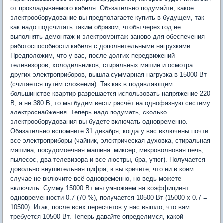
от прокладываемого кабеля. Обязательно подумайте, какое
электрооборудование вы предполагаете купить в будущем, так
как надо подсчитать таким образом, чтобы через год не
выполнять демонтаж и электромонтаж заново для обеспечения
работоспособности кабеля с дополнительными нагрузками.
Предположим, что у вас, после долгих передвижений
телевизоров, холодильников, стиральных машин и осмотра
других электроприборов, вышла суммарная нагрузка в 15000 Вт
(считается путём сложения). Так как в подавляющем
большинстве квартир разрешается использовать напряжение 220
В, а не 380 В, то мы будем вести расчёт на однофазную систему
электроснабжения. Теперь надо подумать, сколько
электрооборудования вы будете включать одновременно.
Обязательно вспомните 31 декабря, когда у вас включены почти
все электроприборы (чайник, электрическая духовка, стиральная
машина, посудомоечная машина, миксер, микроволновая печь,
пылесос, два телевизора и все люстры, бра, утюг). Получается
довольно внушительная цифра, и вы кричите, что ни в коем
случае не включите всё одновременно, но ведь можете
включить. Сумму 15000 Вт мы умножаем на коэффициент
одновременности 0.7 (70 %), получается 10500 Вт (15000 х 0.7 =
10500). Итак, после всех пересчётов у нас вышло, что вам
требуется 10500 Вт. Теперь давайте определимся, какой