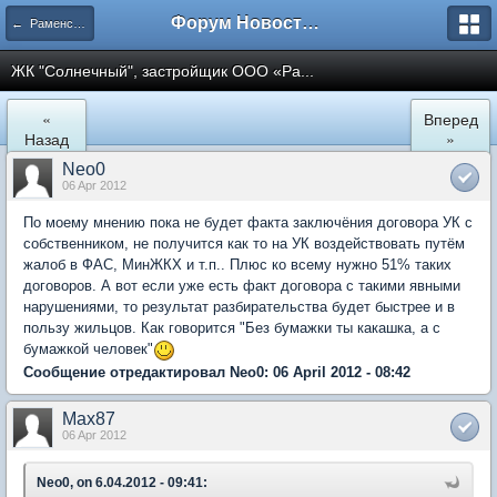
Форум Новостройки
← Раменское
ЖК "Солнечный", застройщик ООО «Ра...
«
Вперед
Назад
»
Neo0
06 Apr 2012
По моему мнению пока не будет факта заключёния договора УК с
собственником, не получится как то на УК воздействовать путём
жалоб в ФАС, МинЖКХ и т.п.. Плюс ко всему нужно 51% таких
договоров. А вот если уже есть факт договора с такими явными
нарушениями, то результат разбирательства будет быстрее и в
пользу жильцов. Как говорится "Без бумажки ты какашка, а с
бумажкой человек"
Сообщение отредактировал Neo0: 06 April 2012 - 08:42
Max87
06 Apr 2012
Neo0, on 6.04.2012 - 09:41: