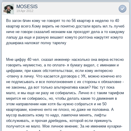
MOSESIS
19 Apr 2012
Во загон блин кому че говорят то по 56 квартир в неделю то 40
квартир всего.Кому верить не понятно достали врать мл.ть лучеб
ниче не говори сказалиб незнаем как проходят дела а то каждому
лапшу да еще и разную вешают комуто ролтона накрутят комуто
доширака наложат полну тарелку
Мне цифру 40 чел. сказал инженер- насколько она верна естесно
говорить неуместно, а по оплате- я бумагу видел, с именами и
цифрами, при каких обстоятельствах, если кому интересно
-отвечу в личку. Что касается договора с УК, можно конечно его
не подписывать и все поползновения с их стороны к обязаловке -
не законны, да вот только альтернатива какая? Нас тут пока
мало, и мы еще ни разу не собирались. Лично я с таким тарифом
мерится не собираюсь, но, чтобы делать какие то движения в
этом направлении нам хотя бы нужно собраться и не 50
квартирами, конечно енто не плохо, но даже не половина. А
мусор вывозить кому то надо, лампочки менять, лифты
обслуживать, и прочая дребедень, которой если прикинуть
получится не мало. Мое личное мнение; За не имением кухарки-