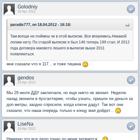
Golodniy
18 Apr 2012
paradis777, on 18.04.2012 - 16:18:
Там вопще не поймеш че в этой выписке. Все вперемесь.Никакой
логики нету. По старой выписке я был 146 теперь 199 стал. И 2012
года договора каковото лешего в выписке выше 2011
появляються.
мне сказали что я 117... и тоже тишина
gendos
18 Apr 2012
Мы 29 июля ДДУ заключали, но еще никто не звонил. Неделю
назад звонили в бухгалтерию, чтобы узнать, пришли ли деньги за
доп.метры, заодно спросили, когда ключи дадут. Так вот они
сказали, что наша очередь только к концу мая дойдет...
LiseNa
18 Apr 2012
Наверно это все дело точно до июня затянется...