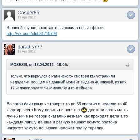
Casper85
19 Apr 2012
В нашей группе в контакте выложила новые фотки,
http://vk.com/club31710794
paradis777
19 Apr 2012
MOSESIS, on 18.04.2012 - 19:05:
Только, что вернулся с Раменского- смотрел как устранили
недоделки, вобщем на данный момент выдано 40 ключей, из них
17 человек оплатили комуналку и контейнера.
Во загон блин кому че говорят то по 56 квартир в неделю то 40
квартир всего.Кому верить не понятно
достали врать мл.ть
лучеб ниче не говори сказалиб незнаем как проходят дела а то
каждому лапшу да еще и разную вешают комуто ролтона
накрутят комуто доширака наложат полну тарелку.