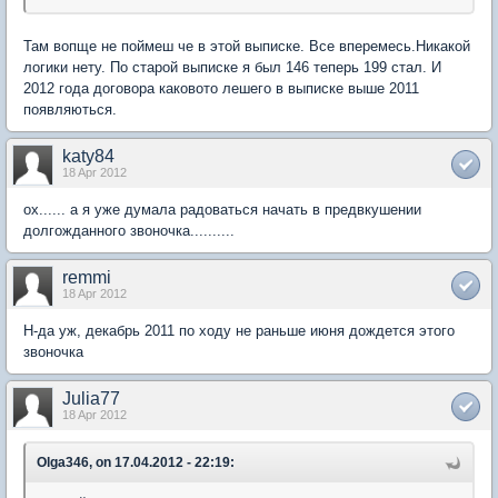
Там вопще не поймеш че в этой выписке. Все вперемесь.Никакой
логики нету. По старой выписке я был 146 теперь 199 стал. И
2012 года договора каковото лешего в выписке выше 2011
появляються.
katy84
18 Apr 2012
ох...... а я уже думала радоваться начать в предвкушении
долгожданного звоночка..........
remmi
18 Apr 2012
Н-да уж, декабрь 2011 по ходу не раньше июня дождется этого
звоночка
Julia77
18 Apr 2012
Olga346, on 17.04.2012 - 22:19: