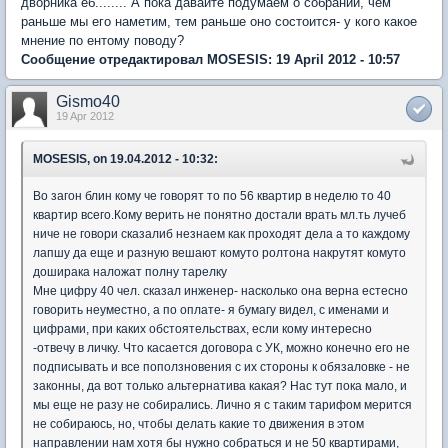
дворника еб........ А пока давайте подумаем о собрании, чем
раньше мы его наметим, тем раньше оно состоится- у кого какое
мнение по ентому поводу?
Сообщение отредактировал MOSESIS: 19 April 2012 - 10:57
Gismo40
19 Apr 2012
MOSESIS, on 19.04.2012 - 10:32:
Во загон блин кому че говорят то по 56 квартир в неделю то 40
квартир всего.Кому верить не понятно достали врать мл.ть лучеб
ниче не говори сказалиб незнаем как проходят дела а то каждому
лапшу да еще и разную вешают комуто ролтона накрутят комуто
доширака наложат полну тарелку
Мне цифру 40 чел. сказал инженер- насколько она верна естесно
говорить неуместно, а по оплате- я бумагу видел, с именами и
цифрами, при каких обстоятельствах, если кому интересно
-отвечу в личку. Что касается договора с УК, можно конечно его не
подписывать и все поползновения с их стороны к обязаловке - не
законны, да вот только альтернатива какая? Нас тут пока мало, и
мы еще не разу не собирались. Лично я с таким тарифом мерится
не собираюсь, но, чтобы делать какие то движения в этом
направлении нам хотя бы нужно собраться и не 50 квартирами,