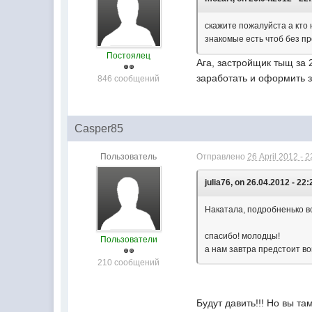
скажите пожалуйста а кто 
знакомые есть чтоб без п
Постоялец
Ага, застройщик тыщ за
заработать и оформить з
846 сообщений
Casper85
Пользователь
Отправлено
26 April 2012 - 2
julia76, on 26.04.2012 - 22:
Накатала, подробненько вс
спасибо! молодцы!
Пользователи
а нам завтра предстоит во
210 сообщений
Будут давить!!! Но вы та