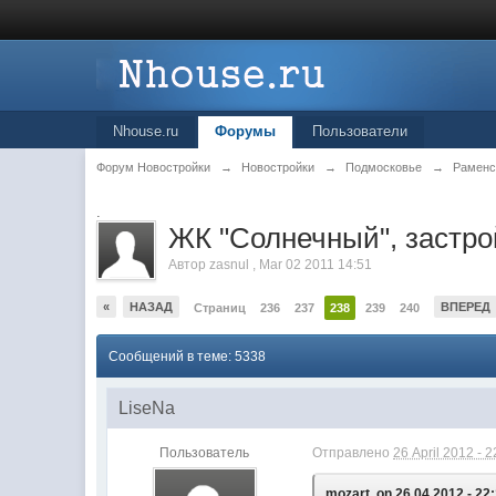
Nhouse.ru
Форумы
Пользователи
Форум Новостройки
→
Новостройки
→
Подмосковье
→
Раменс
.
ЖК "Солнечный", заст
Автор
zasnul
,
Mar 02 2011 14:51
«
НАЗАД
ВПЕРЕД
Страниц
236
237
238
239
240
Сообщений в теме: 5338
LiseNa
Пользователь
Отправлено
26 April 2012 - 2
mozart, on 26.04.2012 - 22: