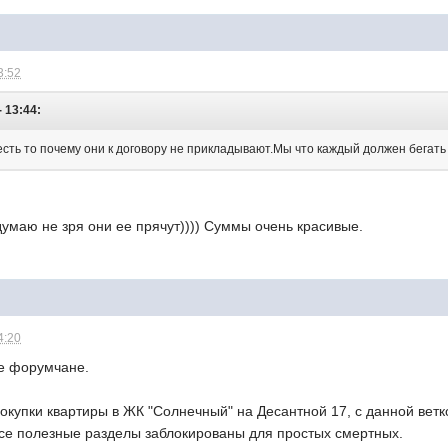
3:52
- 13:44:
есть то почему они к договору не прикладывают.Мы что каждый должен бегать 
думаю не зря они ее прячут)))) Суммы очень красивые.
4:20
е форумчане.
окупки квартиры в ЖК "Солнечный" на Десантной 17, с данной ветк
все полезные разделы заблокированы для простых смертных.