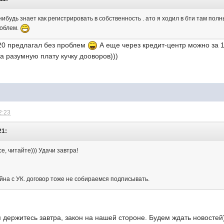
нибудь знает как регистрировать в собственность . ато я ходил в бти там полн
роблем.
 20 предлагал без проблем
А еще через кредит-центр можно за 
а разумную плату кучку дооворов)))
2:23
21:
е, читайте))) Удачи завтра!
йна с УК. договор тоже не собираемся подписывать.
м держитесь завтра, закон на нашей стороне. Будем ждать новостей)