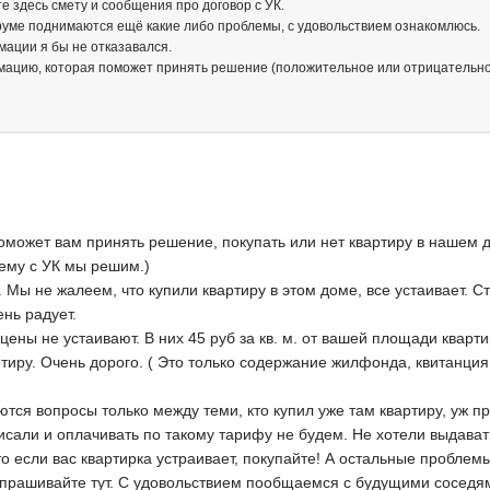
е здесь смету и сообщения про договор с УК.
уме поднимаются ещё какие либо проблемы, с удовольствием ознакомлюсь.
мации я бы не отказавался.
ацию, которая поможет принять решение (положительное или отрицательное 
может вам принять решение, покупать или нет квартиру в нашем д
лему с УК мы решим.)
я. Мы не жалеем, что купили квартиру в этом доме, все устаивает.
ень радует.
 цены не устаивают. В них 45 руб за кв. м. от вашей площади кварт
тиру. Очень дорого. ( Это только содержание жилфонда, квитанци
я вопросы только между теми, кто купил уже там квартиру, уж пр
исали и оплачивать по такому тарифу не будем. Не хотели выдават
то если вас квартирка устраивает, покупайте! А остальные проблем
 спрашивайте тут. С удовольствием пообщаемся с будущими соседя