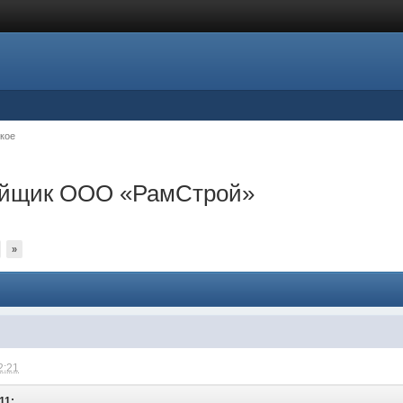
кое
ройщик ООО «РамСтрой»
»
2:21
11: