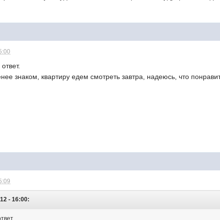
5:00
ответ.
ее знаком, квартиру едем смотреть завтра, надеюсь, что понрави
5:09
2 - 16:00:
твет.