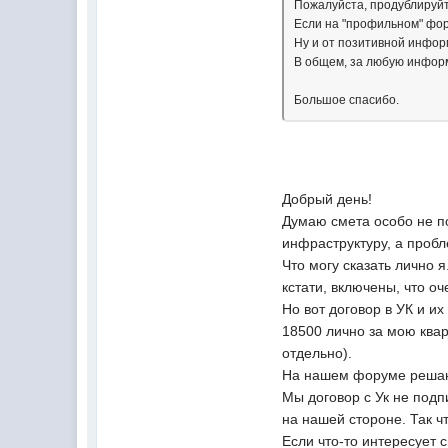
Пожалуйста, продублируйт
Если на "профильном" фор
Ну и от позитивной инфор
В общем, за любую информ
Большое спасибо.
Добрый день!
Думаю смета особо не по
инфраструктуру, а проб
Что могу сказать лично 
кстати, включены, что оч
Но вот договор в УК и их
18500 лично за мою квар
отдельно).
На нашем форуме решаютс
Мы договор с Ук не подп
на нашей стороне. Так ч
Если что-то интересует