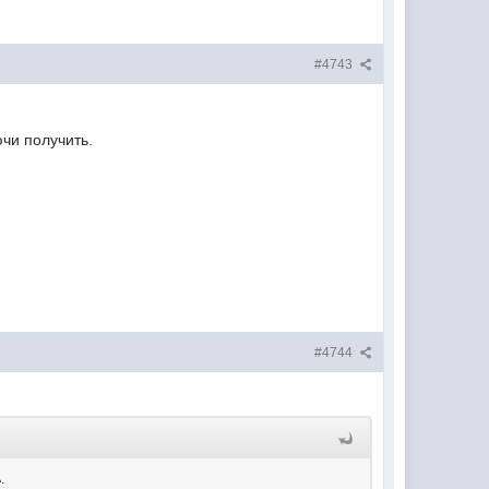
#4743
чи получить.
#4744
.