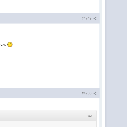
#4749
тся.
#4750