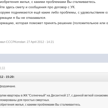
риобретения жилья, с какими проблемами Вы сталкиваетесь.
те здесь смету и сообщения про договор с УК.
оруме поднимаются ещё какие либо проблемы, с удовольствием о
рмации я бы не отказавался.
рмацию, которая поможет принять решение (положительное или от
ал CCCPKonstan: 27 April 2012 - 14:21
4:33
2 - 15:20:
 форумчане.
упки квартиры в ЖК "Солнечный" на Десантной 17, с данной веткой ознакомил
блокированы для простых смертных.
обретения жилья, с какими проблемами Вы сталкиваетесь.