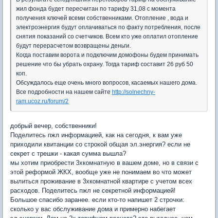
жил фонда будет пересчитан по тарифу 31,08 с момента
получения ключей всеми собственниками. Отопление , вода и
электроэнергия будут оплачиваться по факту потребления, после
снятия показаний со счетчиков. Всем кто уже оплатил отопление
будут перерасчетом возвращены деньги.
Когда поставим ворота и подключим домофоны будем принимать
решение что бы убрать охрану. Тогда тариф составит 26 руб 50
коп.
Обсуждалось еще очень много вопросов, касаемых нашего дома.
Все подробности на нашем сайте
http://solnechny-
ram.ucoz.ru/forum/2
добрый вечер, собственники!
Поделитесь пжл информацией, как на сегодня, к вам уже
приходили квитанции со строкой общая эл.энергия? если не
секрет с трешки - какая сумма вышла?
мы хотим приобрести 3хкомнатную в вашем доме, но в связи с
этой реформой ЖКХ, вообще уже не понимаем во что может
вылиться проживание в 3хкомнатной квартире с учетом всех
расходов. Поделитесь пжл не секретной информацией!
Большое спасибо заранее. если кто-то напишет 2 строчки:
сколько у вас обслуживание дома и примерно набегает