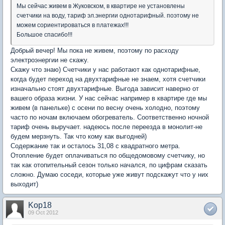
Мы сейчас живем в Жуковском, в квартире не установлены
счетчики на воду, тариф эл.энергии однотарифный. поэтому не
можем сориентироваться в платежах!!!
Большое спасибо!!!
Добрый вечер! Мы пока не живем, поэтому по расходу
электроэнергии не скажу.
Скажу что знаю) Счетчики у нас работают как однотарифные,
когда будет переход на двухтарифные не знаем, хотя счетчики
изначально стоят двухтарифные. Выгода зависит наверно от
вашего образа жизни. У нас сейчас например в квартире где мы
живем (в панельке) с осени по весну очень холодно, поэтому
часто по ночам включаем обогреватель. Соответственно ночной
тариф очень выручает. надеюсь после переезда в монолит-не
будем мерзнуть. Так что кому как выгодней)
Содержание так и осталось 31,08 с квадратного метра.
Отопление будет оплачиваться по общедомовому счетчику, но
так как отопительный сезон только начался, по цифрам сказать
сложно. Думаю соседи, которые уже живут подскажут что у них
выходит)
Kop18
09 Oct 2012