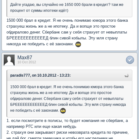
Дайте угадаю, вы случайно не 1650 000 брали в кредит? там же
процент от суммы ипотеки идёт)
1500 000 брал в кредит. Я не очень понимаю юмора этого банка
страхуеш жизнь же а не ипотеку. Да и вопще это простое
обдиралово денег. Сбербанк сам у себя страхует от невыплаты
БРЕЕЕЕЕЕЕЕЕЕЕЕД блин сивой кобылы. Эту мля страну
никогда не победить с её законами.
Max87
10 Oct 2012
paradis777, on 10.10.2012 - 13:23:
1500 000 брал в кредит. Я не очень понимаю юмора этого банка
страхуеш жизнь же а не ипотеку. Да и вопще это простое
обдиралово денег. Сбербанк сам у себя страхует от невыплаты
БРЕЕЕЕЕЕЕЕЕЕЕЕД блин сивой кобылы. Эту мля страну никогда
не победить с её законами.
1. если посмотрите в полисы, то будет компания не сбербанк, а
например РГС или еще какая нибудь
2. страхуя они закрывают риски невозврата кредита по причине,
не дай бог, смерти заемщика и чтобы его наследники не