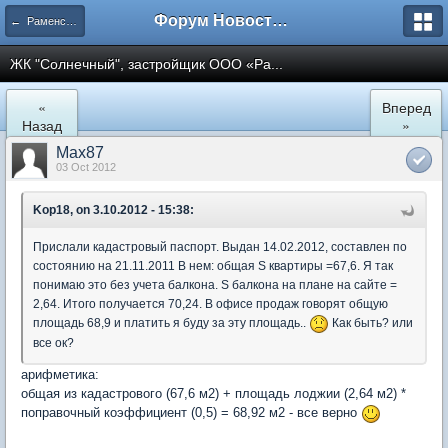
Форум Новостройки
← Раменское
ЖК "Солнечный", застройщик ООО «Ра...
«
Вперед
Назад
»
Max87
03 Oct 2012
Kop18, on 3.10.2012 - 15:38:
Прислали кадастровый паспорт. Выдан 14.02.2012, составлен по
состоянию на 21.11.2011 В нем: общая S квартиры =67,6. Я так
понимаю это без учета балкона. S балкона на плане на сайте =
2,64. Итого получается 70,24. В офисе продаж говорят общую
площадь 68,9 и платить я буду за эту площадь..
Как быть? или
все ок?
арифметика:
общая из кадастрового (67,6 м2) + площадь лоджии (2,64 м2) *
поправочный коэффициент (0,5) = 68,92 м2 - все верно