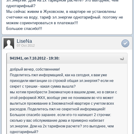
эл.энергии. Дом на 2х тарифном расчете? это выгоднее, чем
однотарифный?
Мы сейчас живем в Жуковском, в квартире не установлены
счетчики на воду, тариф эл.энергии однотарифный. поэтому не
можем сориентироваться в платежах!!!
Большое спасибо!!!
LiseNa
07 Oct 2012
941941, on 7.10.2012 - 19:30:
добрый вечер, собственники!
Поделитесь пжл информацией, как на сегодня, к вам уже
приходили квитанции со строкой общая эл.энергия? если не
секрет с трешки - какая сумма вышла?
мы хотим приобрести 3хкомнатную в вашем доме, но в связи с
этой реформой ЖКХ, вообще уже не понимаем во что может
вылиться проживание в 3хкомнатной квартире с учетом всех
расходов. Поделитесь пжл не секретной информацией!
Большое спасибо заранее. если кто-то напишет 2 строчки:
сколько у вас обслуживание дома и примерно набегает
эл.энергии. Дом на 2х тарифном расчете? это выгоднее, чем
однотарифный?