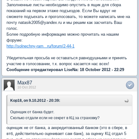
Заполненные листы необходимо опустить в ящик для сбора
показаний на первом этаже подъездов. Если Вы вдруг не
сможете подъехать и проголосовать, то можете написать мне на
почту natasik2005@yandex.ru и мы решим как засчитать Ваш
голос.
Более подробную информацию можно прочитать на нашем
форуме:
http://solnechny-ram...ru/forum/2-44-1
Убедительная просьба не оставаться равнодушными и принять
участие в голосовании, т.к. вопрос касается нас всех!
Сообщение отредактировал LiseNa: 18 October 2012 - 22:29
Max87
10 Oct 2012
Kop18, on 9.10.2012 - 20:39:
Оценщик от банка будет.
Сколько отдали если не секрет в КЦ за страховку?
оценщик не от банка, а аккредитованный банком (это в сбере, в
втб, действительно оценивает сам банк), за оценку КЦ отдал 5