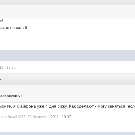
я!
атает часов 6 !
1 - 19:35
:
ает часов 6 !
монте, я с айфона уже 4 дня сижу. Как сделают - могу заняться, ес
ал Natali1988: 29 November 2011 - 19:37