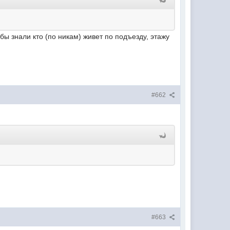
обы знали кто (по никам) живет по подъезду, этажу
#662
#663