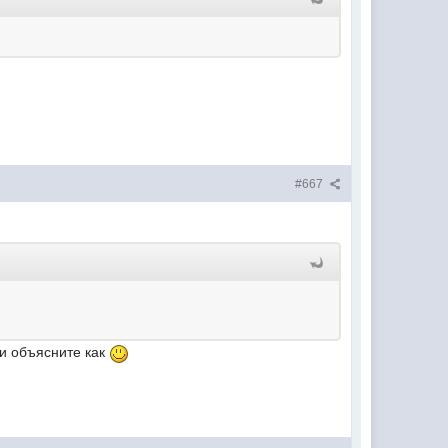
#667
ли объясните как