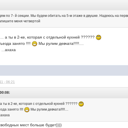
ям по 7- й секции. Мы будем обитать на 5-м этаже в двушке. Надеюсь на первы
запишите меня четвертой
.... а ты в 2-ке, которая с отдельной кухней ??????
ъезда занято !!!!
Мы рулим девчата!!!!!....
...ахаха
1 - 06:21
 00:08:
.. а ты в 2-ке, которая с отдельной кухней ??????
зда занято !!!!
Мы рулим девчата!!!!!....
..ахаха
свободных мест больше будет))))