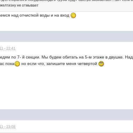
у желтизну не отмывает
емся над отчисткой воды и на вход
1 - 22:41
едям по 7- й секции. Мы будем обитать на 5-м этаже в двушке. На
нас пока
но если что, запишите меня четвертой
1 - 23:08