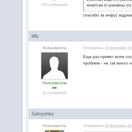
265 сообщений
ничего же от раковины эт
спасибо за инфу) задума
tiffy
Пользователь
Отправлено
29 November 201
Еще раз привет всем сос
проблем - не так много 
Пользователи
11 сообщений
Solnyshko
Пользователь
Отправлено
29 November 201