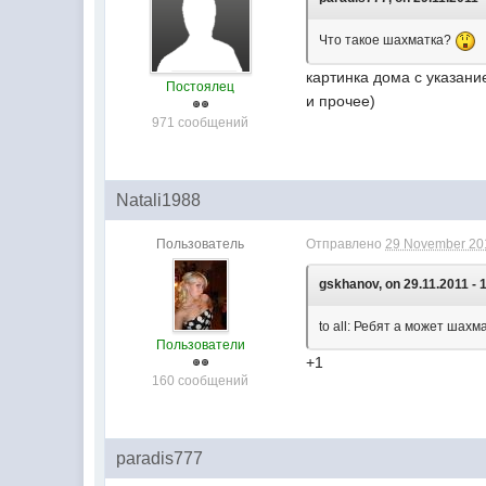
Что такое шахматка?
картинка дома с указание
Постоялец
и прочее)
971 сообщений
Natali1988
Пользователь
Отправлено
29 November 201
gskhanov, on 29.11.2011 - 
to all: Ребят а может шах
Пользователи
+1
160 сообщений
paradis777