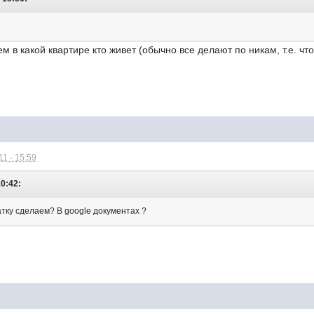
м в какой квартире кто живет (обычно все делают по никам, т.е. чт
1 - 15:59
10:42:
матку сделаем? В google документах ?