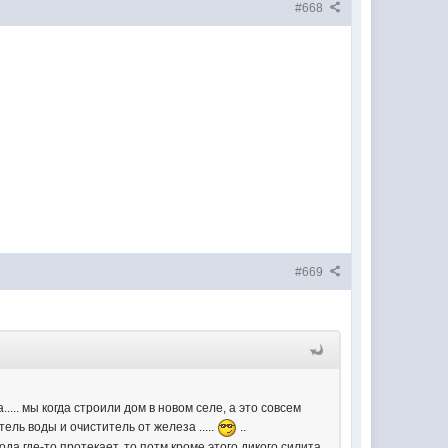
#668
#669
.... мы когда строили дом в новом селе, а это совсем
тель воды и очиститель от железа .....
..
ода где-то протекает, то потм кроме этого дикого силита