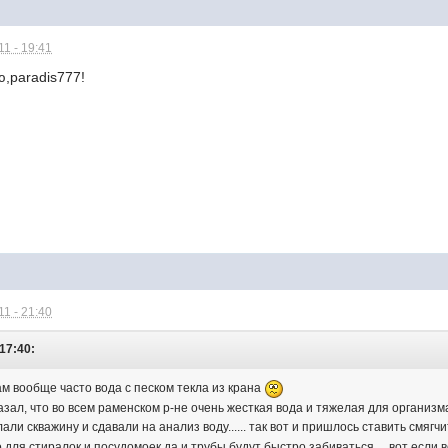
1 - 19:41
,paradis777!
1 - 21:40
 17:40:
. там вообще часто вода с песком текла из крана
зал, что во всем раменском р-не очень жесткая вода и тяжелая для организма.
ли скважину и сдавали на анализ воду...... так вот и пришлось ставить смягчи
 для стиралок и посудомоек,да и трубы будут быстро забиваться.....вот если в