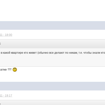
1 - 18:00
:
в какой квартире кто живет (обычно все делают по никам, т.е. чтобы знали кт
тке !!!!
1 - 19:17
: