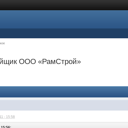
кое
ройщик ООО «РамСтрой»
1 - 15:58
 15:56: