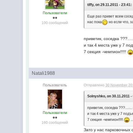
tiffy, on 29.11.2011 - 23:41:
Пользователи
Еще раз привет всем сосед
нас пока
но если что, 
100 сообщений
приветик, соседка ???....
и так 4 места уже у 7 под
7 секция -чемпион!!!!!
Natali1988
Пользователь
Отправлено
30 November 201
Solnyshko, on 30.11.2011 -
приветик, соседка ???......
Пользователи
и так 4 места уже у 7 подъе
7 секция -чемпион!!!!!
.
160 сообщений
Зато у нас парковочных 