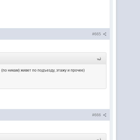
#665
о (по никам) живет по подъезду, этажу и прочее)
#666