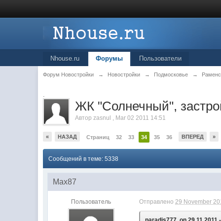
Nhouse.ru
Форумы
Пользователи
Форум Новостройки
→
Новостройки
→
Подмосковье
→
Раменс
.
ЖК "Солнечный", заст
Автор
zasnul
,
Mar 02 2011 14:51
«
НАЗАД
ВПЕРЕД
»
Страниц
32
33
34
35
36
Сообщений в теме: 5338
Max87
Пользователь
Отправлено
29 November 201
paradis777, on 29.11.2011 -