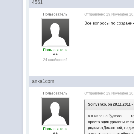
4561
Пользователь
Отправлено
29 November 201
Все вопросы по созданию
Пользователи
24 сообщений
anka1com
Пользователь
Отправлено
29 November 201
Solnyshko, on 28.11.2011 -
а я жила на Гудкова........
просто один уролог мне ска
рядом отДесантной, то дела
Пользователи
а жесткая вода это убиство