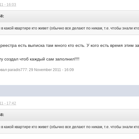
1 - 16:03
58:
в какой квартире кто живет (обычно все делают по никам, т.е. чтобы знали кт
реестра есть выписка там много кто есть. У кого есть время этим з
ту создал чтоб каждый сам заполнил!!!!
ал paradis777: 29 November 2011 - 16:09
1 - 17:42
58:
в какой квартире кто живет (обычно все делают по никам, т.е. чтобы знали кт