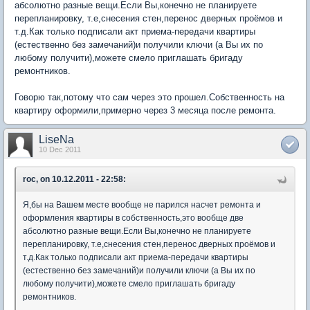
абсолютно разные вещи.Если Вы,конечно не планируете
перепланировку, т.е,снесения стен,перенос дверных проёмов и
т.д.Как только подписали акт приема-передачи квартиры
(естественно без замечаний)и получили ключи (а Вы их по
любому получити),можете смело приглашать бригаду
ремонтников.
Говорю так,потому что сам через это прошел.Собственность на
квартиру оформили,примерно через 3 месяца после ремонта.
LiseNa
10 Dec 2011
roc, on 10.12.2011 - 22:58:
Я,бы на Вашем месте вообще не парился насчет ремонта и
оформления квартиры в собственность,это вообще две
абсолютно разные вещи.Если Вы,конечно не планируете
перепланировку, т.е,снесения стен,перенос дверных проёмов и
т.д.Как только подписали акт приема-передачи квартиры
(естественно без замечаний)и получили ключи (а Вы их по
любому получити),можете смело приглашать бригаду
ремонтников.