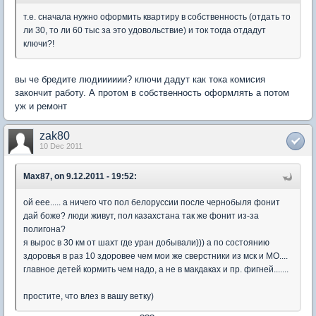
т.е. сначала нужно оформить квартиру в собственность (отдать то
ли 30, то ли 60 тыс за это удовольствие) и ток тогда отдадут
ключи?!
вы че бредите людииииии? ключи дадут как тока комисия
закончит работу. А протом в собственность оформлять а потом
уж и ремонт
zak80
10 Dec 2011
Max87, on 9.12.2011 - 19:52:
ой еее..... а ничего что пол белоруссии после чернобыля фонит
дай боже? люди живут, пол казахстана так же фонит из-за
полигона?
я вырос в 30 км от шахт где уран добывали))) а по состоянию
здоровья в раз 10 здоровее чем мои же сверстники из мск и МО....
главное детей кормить чем надо, а не в макдаках и пр. фигней.......
простите, что влез в вашу ветку)