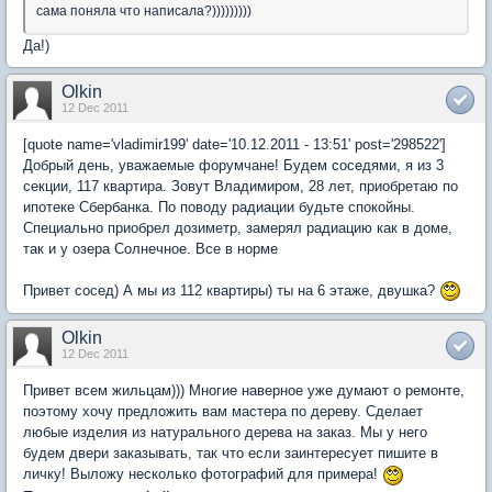
сама поняла что написала?)))))))))
Да!)
Olkin
12 Dec 2011
[quote name='vladimir199' date='10.12.2011 - 13:51' post='298522']
Добрый день, уважаемые форумчане! Будем соседями, я из 3
секции, 117 квартира. Зовут Владимиром, 28 лет, приобретаю по
ипотеке Сбербанка. По поводу радиации будьте спокойны.
Специально приобрел дозиметр, замерял радиацию как в доме,
так и у озера Солнечное. Все в норме
Привет сосед) А мы из 112 квартиры) ты на 6 этаже, двушка?
Olkin
12 Dec 2011
Привет всем жильцам))) Многие наверное уже думают о ремонте,
поэтому хочу предложить вам мастера по дереву. Сделает
любые изделия из натурального дерева на заказ. Мы у него
будем двери заказывать, так что если заинтересует пишите в
личку! Выложу несколько фотографий для примера!