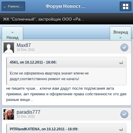
Форум Новостройки
← Раменское
ЖК "Солнечный", застройщик ООО «Ра...
«
Вперед
Назад
»
Max87
10 Dec 2011
4561, on 10.12.2011 - 16:00:
Если не оформлена квартира значит ключи не
дадут,соответственно ремонт не начать!
не пишите чуши... ключи вам дадут после подписания акта
приемки, акт приемки и оформление права собственности это две
разные вещи...
paradis777
10 Dec 2011
PITRIandKATENA, on 10.12.2011 - 16:09: