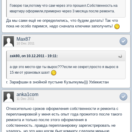
Говорю так,потому что сам через это прошел.Собственность на
квартиру оформили,примерно через 3 месяца после ремонта.
Да мы сами ещё не определились, что будем делать! Так что
пока не особо паримся, надо сначала ключики заполучить!
Max87
10 Dec 2011
zak80, on 10.12.2011 - 19:11:
а где это место-где ты вырос???если не секрет,просто я вырос в
15 км от урановых шахт
г. Зарафшан в знойной пустыне Кузылкумы))) Узбекистан
anka1com
11 Dec 2011
Относительно сроков оформления собственности и ремонта с
перепланировкой у меня есть опыт года прожитого после такого
ремонта и только после этого оформления в
собственность..правда перепланировку зарегистрировать не
удалось..но это наш косяк был:комнату сделали меньше