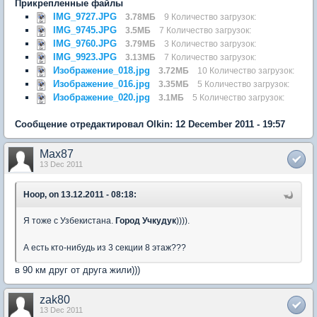
Прикрепленные файлы
IMG_9727.JPG
3.78МБ
9 Количество загрузок:
IMG_9745.JPG
3.5МБ
7 Количество загрузок:
IMG_9760.JPG
3.79МБ
3 Количество загрузок:
IMG_9923.JPG
3.13МБ
7 Количество загрузок:
Изображение_018.jpg
3.72МБ
10 Количество загрузок:
Изображение_016.jpg
3.35МБ
5 Количество загрузок:
Изображение_020.jpg
3.1МБ
5 Количество загрузок:
Сообщение отредактировал Olkin: 12 December 2011 - 19:57
Max87
13 Dec 2011
Hoop, on 13.12.2011 - 08:18:
Я тоже с Узбекистана.
Город Учкудук
)))).
А есть кто-нибудь из 3 секции 8 этаж???
в 90 км друг от друга жили)))
zak80
13 Dec 2011