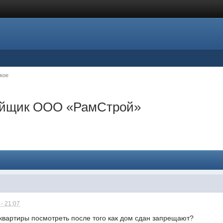
кое
ройщик ООО «РамСтрой»
- 21:07
 квартиры посмотреть после того как дом сдан запрещают?