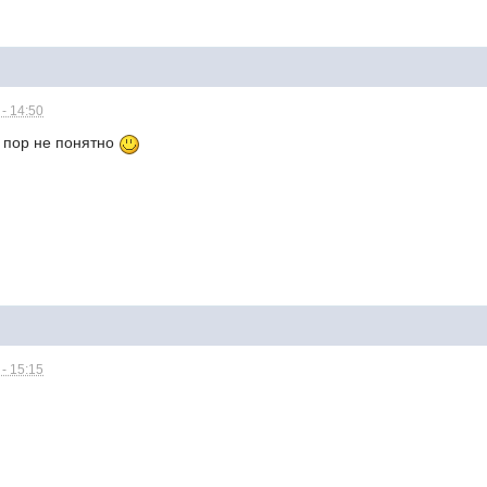
- 14:50
 пор не понятно
- 15:15