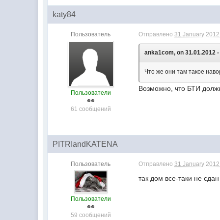
katy84
Пользователь
Отправлено
31 January 2012 
anka1com, on 31.01.2012 -
Что же они там такое нав
Возможно, что БТИ должн
Пользователи
61 сообщений
PITRIandKATENA
Пользователь
Отправлено
31 January 2012 
так дом все-таки не сда
Пользователи
59 сообщений