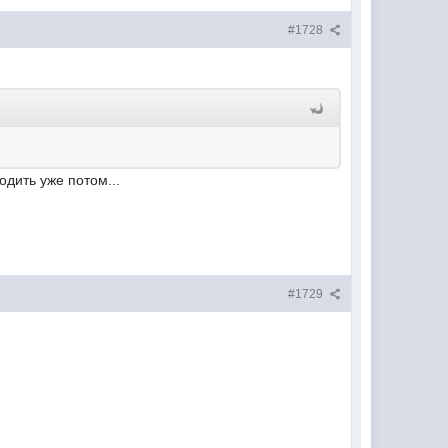
#1728
дить уже потом...
#1729