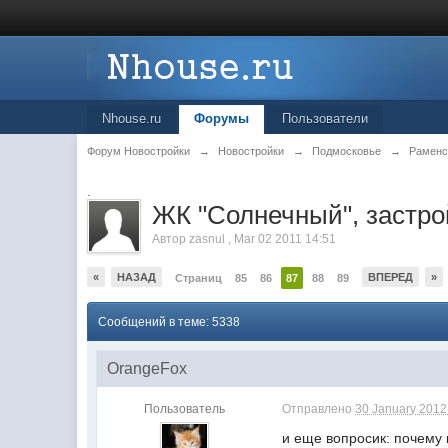
Nhouse.ru
Форумы
Пользователи
Форум Новостройки
→
Новостройки
→
Подмосковье
→
Раменс
.
ЖК "Солнечный", заст
Автор
zasnul
,
Mar 02 2011 14:51
«
НАЗАД
ВПЕРЕД
»
Страниц
85
86
87
88
89
Сообщений в теме: 5338
OrangeFox
Пользователь
Отправлено
30 January 2012 
и еще вопросик: почему