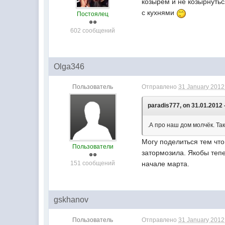
козырем и не козырнутьс
с кухнями
Постоялец
602 сообщений
Olga346
Пользователь
Отправлено
31 January 2012 
paradis777, on 31.01.2012 
.А про наш дом молчёк. Та
Могу поделиться тем что
Пользователи
затормозила. Якобы теп
151 сообщений
начале марта.
gskhanov
Пользователь
Отправлено
31 January 2012 