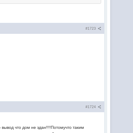
#1723
#1724
 вывод что дом не здан!!!!Потомучто таким