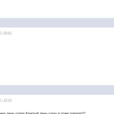
 - 09:54
 - 10:10
чно день сурка.Каждый день одно и тоже говорят!!!