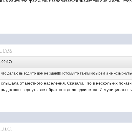
я на сайте это грех.А сайт заполняеться значит так оно и есть. Вт
- 10:56
- 09:17:
к что делаю вывод что дом не здан!!!!Потомучто таким козырем и не козырнутьс
 слышала от местного населения. Сказали, что в нескольких показ
ерь должны вернуть все обратно и дело сдвинется. И муниципальн
- 11:02