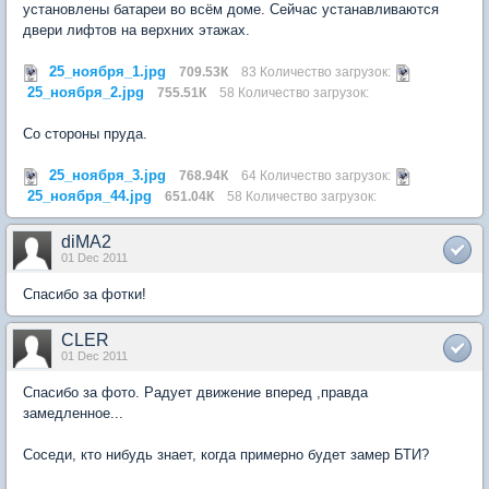
установлены батареи во всём доме. Сейчас устанавливаются
двери лифтов на верхних этажах.
25_ноября_1.jpg
709.53К
83 Количество загрузок:
25_ноября_2.jpg
755.51К
58 Количество загрузок:
Со стороны пруда.
25_ноября_3.jpg
768.94К
64 Количество загрузок:
25_ноября_44.jpg
651.04К
58 Количество загрузок:
diMA2
01 Dec 2011
Спасибо за фотки!
CLER
01 Dec 2011
Спасибо за фото. Радует движение вперед ,правда
замедленное...
Соседи, кто нибудь знает, когда примерно будет замер БТИ?