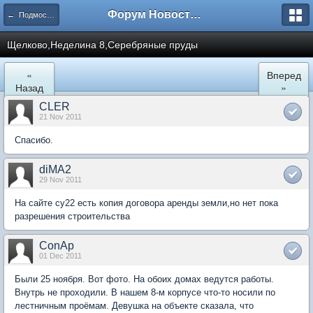
Форум Новостройки
← Подмосковье
Щелково,Неделина 8,Серебряные пруды
«
Вперед
Назад
»
CLER
21 Nov 2011
Спасибо.
diMA2
29 Nov 2011
На сайте су22 есть копия договора аренды земли,но нет пока
разрешения строительства
ConAp
01 Dec 2011
Были 25 ноября. Вот фото. На обоих домах ведутся работы.
Внутрь не проходили. В нашем 8-м корпусе что-то носили по
лестничным проёмам. Девушка на объекте сказала, что