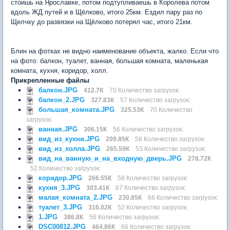
стоишь на Ярославке, потом подтупливаешь в Королева потом
вдоль ЖД путей и в Щёлково, итого 25км. Ездил пару раз по
Щелчку до развязки на Щёлково потерял час, итого 21км.
Блин на фотках не видно наименование объекта, жалко. Если что
на фото: балкон, туалет, ванная, большая комната, маленькая
комната, кухня, коридор, холл.
Прикрепленные файлы
балкон.JPG
412.7К
70 Количество загрузок:
балкон_2.JPG
327.83К
57 Количество загрузок:
большая_комната.JPG
325.53К
70 Количество
загрузок:
ванная.JPG
306.15К
56 Количество загрузок:
вид_из_кухни.JPG
209.85К
58 Количество загрузок:
вид_из_холла.JPG
265.59К
53 Количество загрузок:
вид_на_ванную_и_на_входную_дверь.JPG
278.72К
52 Количество загрузок:
коридор.JPG
266.55К
58 Количество загрузок:
кухня_3.JPG
303.41К
67 Количество загрузок:
малая_комната_2.JPG
230.85К
66 Количество загрузок:
туалет_3.JPG
316.02К
52 Количество загрузок:
1.JPG
386.8К
56 Количество загрузок:
DSC00812.JPG
464.86К
66 Количество загрузок: