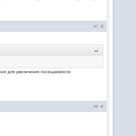
#7
жное для увеличения посещаемости.
#8