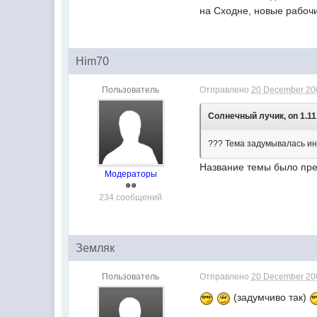
на Сходне, новые рабоч
Him70
Пользователь
Отправлено
20 December 200
Солнечный лучик, on 1.11.
??? Тема задумывалась ин
Название темы было пре
Модераторы
234 сообщений
Земляк
Пользователь
Отправлено
20 December 200
(задумчиво так)