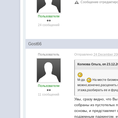
Сообщение отредактиров
Пользователи
24 сообщений
Gost66
Пользователь
Отправлено
24 December 200
Колкова Ольга, on 23.12.2
М-да.
На месте бизмен
можно,конечно,расценить к
Пользователи
этажа,разбирать ее и фун
11 сообщений
Увы, сразу видно, что В
собраны из пустотелых п
основы, и представляет 
подземным паркингом, и