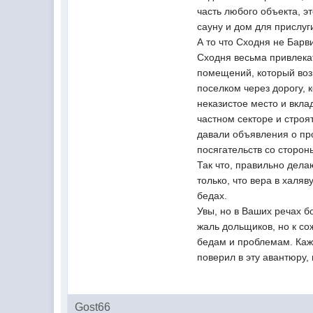
часть любого объекта, э
сауну и дом для прислуг
А то что Сходня не Барв
Сходня весьма привлека
помещений, который возн
поселком через дорогу, 
неказистое место и вкла
частном секторе и строя
давали объявления о пр
посягательств со сторон
Так что, правильно дела
только, что вера в халяв
бедах.
Увы, но в Ваших речах 
жаль дольщиков, но к с
бедам и проблемам. Кажд
поверил в эту авантюру, 
Gost66