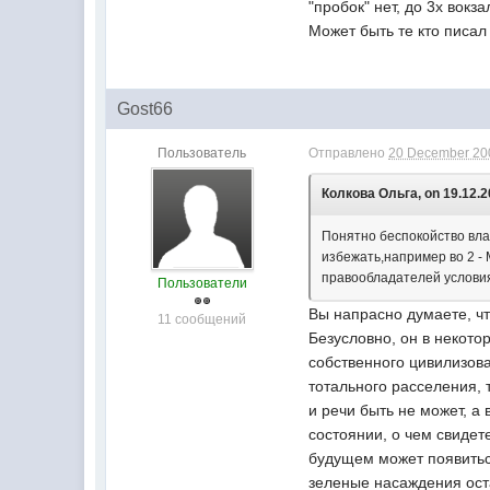
"пробок" нет, до 3х вокз
Может быть те кто писал
Gost66
Пользователь
Отправлено
20 December 200
Колкова Ольга, on 19.12.2
Понятно беспокойство вла
избежать,например во 2 -
правообладателей условия,
Пользователи
Вы напрасно думаете, ч
11 сообщений
Безусловно, он в некото
собственного цивилизова
тотального расселения, 
и речи быть не может, а
состоянии, о чем свидет
будущем может появиться
зеленые насаждения оста