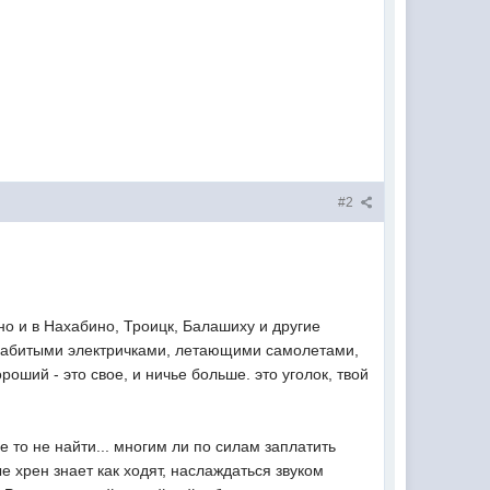
#2
 но и в Нахабино, Троицк, Балашиху и другие
 с набитыми электричками, летающими самолетами,
ший - это свое, и ничье больше. это уголок, твой
 то не найти... многим ли по силам заплатить
ые хрен знает как ходят, наслаждаться звуком