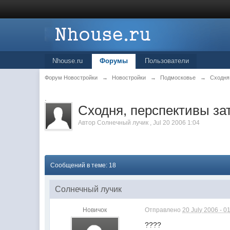
Nhouse.ru
Форумы
Пользователи
Форум Новостройки
→
Новостройки
→
Подмосковье
→
Сходня
.
Сходня, перспективы зат
Автор
Солнечный лучик
,
Jul 20 2006 1:04
Сообщений в теме: 18
Солнечный лучик
Новичок
Отправлено
20 July 2006 - 0
????