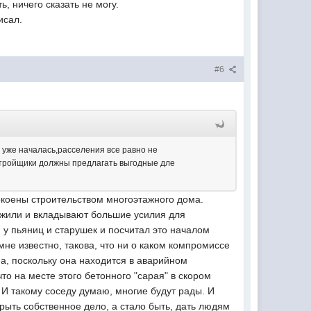
ь, ничего сказать не могу.
исал.
#6
 уже началась,расселения все равно не
стройщики должны предлагать выгодные дле
окоены строительством многоэтажного дома.
ложили и вкладывают большие усилия для
и у пьяниц и старушек и посчитал это началом
мне известно, такова, что ни о каком компромиссе
ена, поскольку она находится в аварийном
то на месте этого бетонного "сарая" в скором
 И такому соседу думаю, многие будут рады. И
рыть собственное дело, а стало быть, дать людям