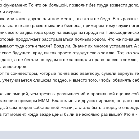
то фундамент. То что он большой, позволит без труда возвести до
и и охраны.
иха или какое другое элитное место, так это и не беда. Есть разны
тельна в плане развертывания бизнеса, примером тому служит о
ик всего за два года сразу на выезде из города на Новосходненско
который продолжает расстраиваться полным ходом. Что же по-вашем
дывают туда сотни тысяч? Вряд ли. Значит их многое устраивает. А 
т свое будущее, вряд ли так просто отдадут свою землю. Тот, кто х
одаже, а не бегали по судам и не защищали право на свою землю,
ы инвесторов.
ют те соинвесторы, которые поняв всю авантюру, сумели вернуть те
у, улетучивается слишком поздно, и вместо того, чтобы обвинять се
больше эмоций, чем трезвых размышлений и правильной оценки собс
ожалению примеры МММ, Властелины и других пирамид, не дает осн
ый сам творец собственной жизни, а стало быть в первую очередь
в тот момент, когда везде цены были в несколько раз выше? Кто я -