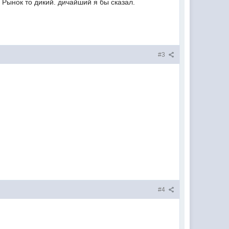
. Рынок то дикий. дичайший я бы сказал.
#3
#4