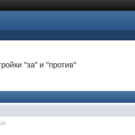
ройки "за" и "против"
1:04