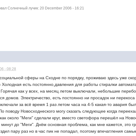
ал Солнечный лучик: 20 December 2006 - 16:21
6 - 08:28
 социальной сферы на Сходне по порядку, проживаю здесь уже ско
 Холодная есть постоянно,давления для работы стиралки автомата 
2) Горячая как у всех, на месяц летом выключали, небольшие переб
я домов. Электричество, есть постоянно ни просадок ни перекоса 
ключали за всё время 1 раз летом часа на 4-5 какая-то авария бы
По поводу Новосходнеского могу сказать следующее когда перееха
 как около "Меги" сделали круг, вместо светофора перешёл на Нов
 минут до "Меги". Днём основная проблема, как мне кажется, это гр
ездил пару раз но в час пик не попадал, поэтому впечатления самы