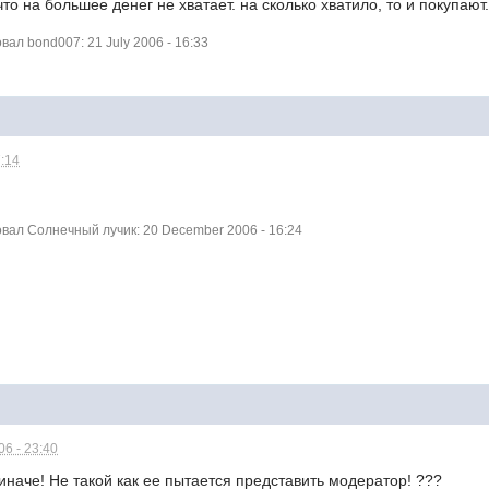
что на большее денег не хватает. на сколько хватило, то и покупают
ал bond007: 21 July 2006 - 16:33
7:14
ал Солнечный лучик: 20 December 2006 - 16:24
6 - 23:40
наче! Не такой как ее пытается представить модератор! ???