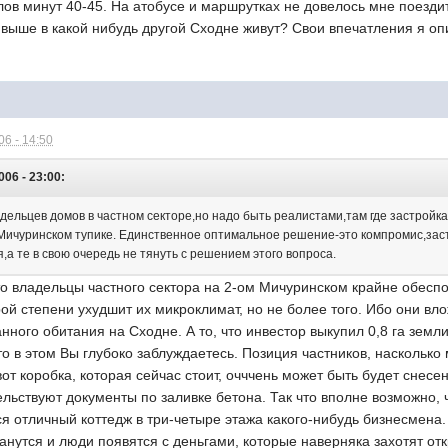
алов минут 40-45. На атобусе и маршрутках не довелось мне поездит
 выше в какой нибудь другой Сходне живут? Свои впечатления я оп
6 - 14:50
006 - 23:00:
дельцев домов в частном секторе,но надо быть реалистами,там где застройка
 Мичуринском тупике. Единственное оптимальное решение-это компромис,за
а те в свою очередь не тянуть с решением этого вопроса.
то владельцы частного сектора на 2-ом Мичуринском крайне обесп
рой степени ухудшит их микроклимат, но не более того. Ибо они в
нного обитания на Сходне. А то, что инвестор выкупил 0,8 га земл
то в этом Вы глубоко заблуждаетесь. Позиция частников, насколько 
 вот коробка, которая сейчас стоит, очччень может быть будет снес
ельствуют документы по заливке бетона. Так что вполне возможно, ч
 отличный коттедж в три-четыре этажа какого-нибудь бизнесмена.
нутся и люди появятся с деньгами, которые наверняка захотят отк