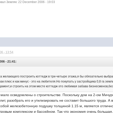
ал Земляк: 22 December 2006 - 19:03
6 - 13:54
006 - 21:41:
а желающего построить коттедж в три-четыре этажа,я бы обязательно выбра
ак плюс и как минус - это на любителя.Но покупать у застройщика 0,8 га земл
дамент,и строить на этом месте коттедж-это любимая забава бизнесменов,без
ы мало осведомлены о строительстве. Поскольку дом на 2-ом Мичу
лит, разобрать его и утилизировать не составит большого труда. А 
собой железобетонную подушку толщиной 1.15 м, является отлично
гровым комплексом и бассейном. Так что экономия очень большая,