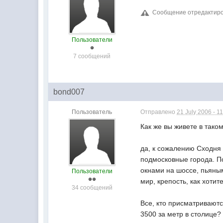
Сообщение отредактиров
Пользователи
7 сообщений
bond007
Пользователь
Отправлено
21 July 2006 - 1
Как же вы живете в тако
да, к сожалению Сходня д
подмосковные города. Пс
окнами на шоссе, пьяным
Пользователи
мир, крепость, как хотит
34 сообщений
Все, кто присматриваютс
3500 за метр в столице? 