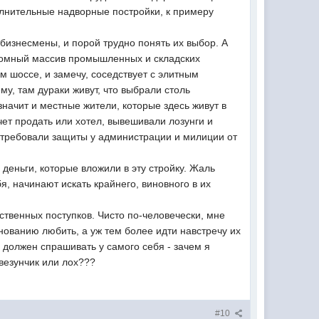
полнительные надворные постройки, к примеру
е бизнесмены, и порой трудно понять их выбор. А
громный массив промышленных и складских
м шоссе, и замечу, соседствует с элитным
у, там дураки живут, что выбрали столь
значит и местные жители, которые здесь живут в
очет продать или хотел, вывешивали лозунги и
 требовали защиты у администрации и милиции от
 деньги, которые вложили в эту стройку. Жаль
бя, начинают искать крайнего, виновного в их
твенных поступков. Чисто по-человечески, мне
ованию любить, а уж тем более идти навстречу их
 должен спрашивать у самого себя - зачем я
 везунчик или лох???
#10