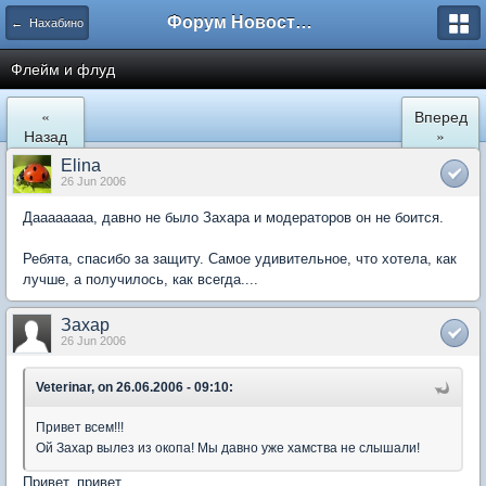
Форум Новостройки
← Нахабино
Флейм и флуд
«
Вперед
Назад
»
Elina
26 Jun 2006
Даааааааа, давно не было Захара и модераторов он не боится.
Ребята, спасибо за защиту. Самое удивительное, что хотела, как
лучше, а получилось, как всегда....
Захар
26 Jun 2006
Veterinar, on 26.06.2006 - 09:10:
Привет всем!!!
Ой Захар вылез из окопа! Мы давно уже хамства не слышали!
Привет, привет...