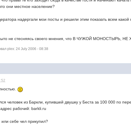
е что правы те кто заходит сюда в качестве гостя и начинают качат
что они местное население?
одератора надергали мои посты и решили этим показать всем какой я
рыто не стесняясь своего мнения, что В ЧУЖОЙ МОНОСТЫРЬ, НЕ Х
л plex: 24 July 2006 - 08:38
4:52
олностью.
лся человек из Баркли, купившей двушку у Беста за 100 000 по пер
дрес рабочий: barkli.ru
о или себе чел прикупил?