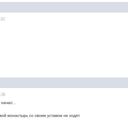
9:07
8:38
начал...
ужой монастырь со своим уставом не ходят.