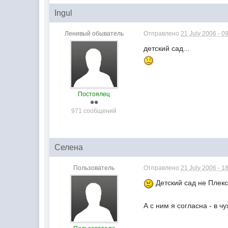
Ingul
Ленивый обыватель
Отправлено
21 July 2006 - 0
детский сад...
Постоялец
971 сообщений
Селена
Пользователь
Отправлено
21 July 2006 - 1
Детский сад не Плекс 
А с ним я согласна - в ч