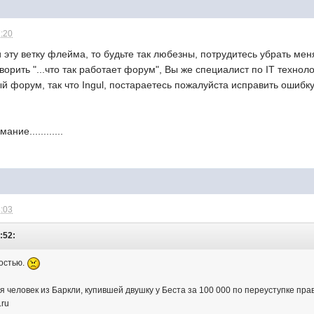
7:20
и эту ветку флейма, то будьте так любезны, потрудитесь убрать мен
оворить "...что так работает форум", Вы же специалист по IT техн
ый форум, так что Ingul, постараетесь пожалуйста исправить ошиб
ие............
8:03
:52:
ностью.
я человек из Баркли, купившей двушку у Беста за 100 000 по переуступке пр
.ru