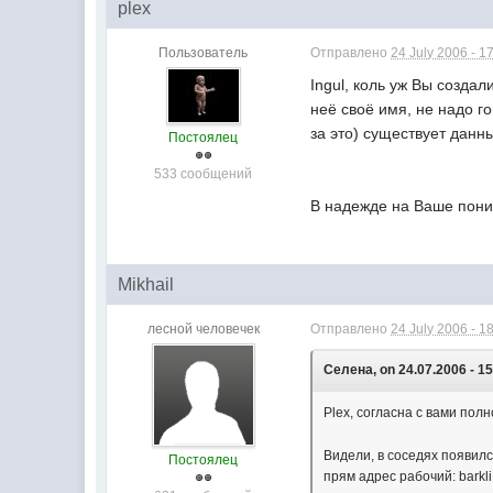
plex
Пользователь
Отправлено
24 July 2006 - 1
Ingul, коль уж Вы создал
неё своё имя, не надо г
за это) существует данн
Постоялец
533 сообщений
В надежде на Ваше пониман
Mikhail
лесной человечек
Отправлено
24 July 2006 - 1
Селена, on 24.07.2006 - 15
Plex, согласна с вами пол
Видели, в соседях появилс
Постоялец
прям адрес рабочий: barkli