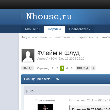
Nhouse.ru
Форумы
Пользователи
Форум Новостройки
→
Новостройки
→
Подмосковье
→
Нахаби
.
Флейм и флуд
Автор
AHTOH
,
Dec 16 2005 22:20
НАЗАД
ВПЕРЕД
»
Страниц
1
2
3
4
5
Сообщений в теме: 1076
plex
Пользователь
Отправлено
20 July 2006 - 0
Driver, on 20.07.2006 - 10: