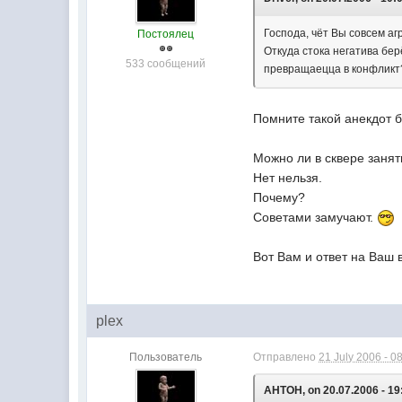
Господа, чёт Вы совсем аг
Постоялец
Откуда стока негатива бер
533 сообщений
превращаецца в конфликт
Помните такой анекдот 
Можно ли в сквере занят
Нет нельзя.
Почему?
Советами замучают.
Вот Вам и ответ на Ваш 
plex
Пользователь
Отправлено
21 July 2006 - 0
AHTOH, on 20.07.2006 - 19