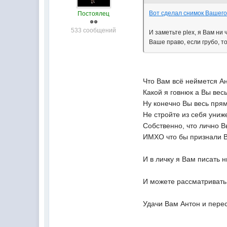
Вот сделал снимок Вашего
Постоялец
533 сообщений
И заметьте plex, я Вам ни
Ваше право, если грубо, то
Что Вам всё неймется Ан
Какой я говнюк а Вы вес
Ну конечно Вы весь прям 
Не стройте из себя унижен
Собственно, что лично В
ИМХО что бы признали В
И в личку я Вам писать н
И можете рассматривать 
Удачи Вам Антон и пере