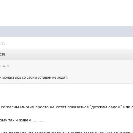
8:35
:38:
ачал...
ой монастырь со своим уставом не ходят.
 согласны многие просто не хотят показаться "детским садом" или
у так и живем............