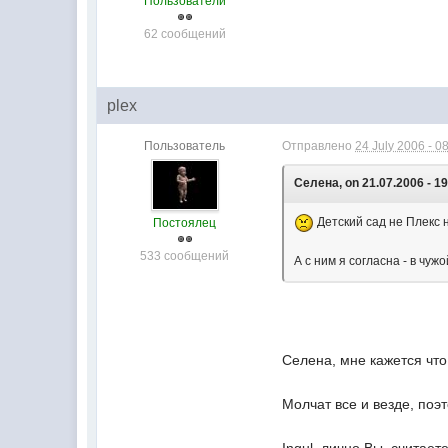
Пользователи
62 сообщений
plex
Пользователь
Отправлено
24 July 2006 - 0
Селена, on 21.07.2006 - 19
Детский сад не Плекс н
Постоялец
533 сообщений
А с ним я согласна - в чуж
Селена, мне кажется что
Молчат все и везде, поэтом