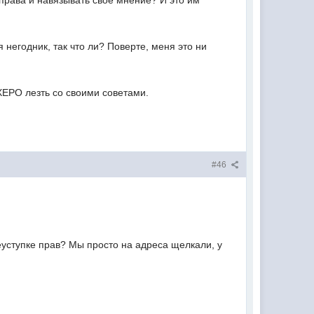
ь права и навязывать своё мнение? И это им
 негодник, так что ли? Поверте, меня это ни
ЕРО лезть со своими советами.
#46
еуступке прав? Мы просто на адреса щелкали, у