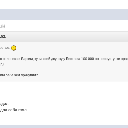
7:04
:52:
ностью.
я человек из Баркли, купившей двушку у Беста за 100 000 по переуступке пр
.ru
или себе чел прикупил?
одил.
 для себя взял.