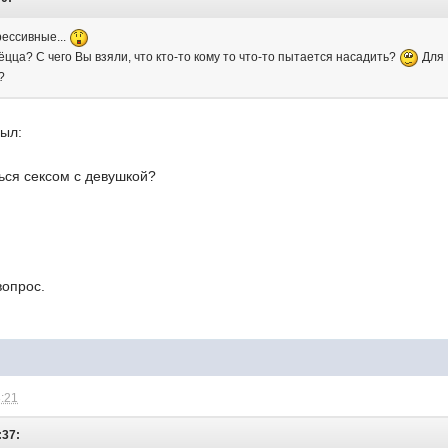
рессивные...
ёцца? С чего Вы взяли, что кто-то кому то что-то пытается насадить?
Для 
?
был:
ься сексом с девушкой?
вопрос.
8:21
:37: