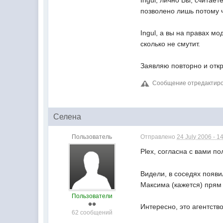
Ingul, лично Вы, считает
позволено лишь потому 
Ingul, а вы на правах м
сколько не смутит.
Заявляю повторно и отк
Сообщение отредактирова
Селена
Пользователь
Отправлено
24 July 2006 - 1
Plex, согласна с вами п
Видели, в соседях появи
Максима (кажется) прям а
Пользователи
Интересно, это агентств
62 сообщений