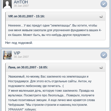
AHTOH
30 Jan 2007
VIP, on 30.01.2007 - 15:16:
Нееееее... У вас придут одни "землепашцы". Вы хотите, чтобы
они меня живьем закопали для упрочнения фундамента ваших 4-
ех башен. Может быть, вы что-нибудь другое предложите.
Нет под подковой.
VIP
30 Jan 2007
Лана, on 30.01.2007 - 16:05:
Уважаемый, по-моему, Вас заклинило на землепашцах и
Нострадамусе. Для этого есть отдельные сайты. Антон, ну
подскажите любезному, где почитать. :(
У меня маленькая дочь, которую тоже заклинило. Правда на
мультиках. Посмотрите про Леопольда... Поверьте, получите
только позитивные эмоции. А еще лично мне нравятся слова
Чебурашки: "Мы строили-строили и наконец построили.
УРААААА!" :rolleyes: