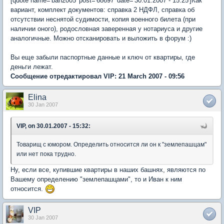
[quote name='ban2005' post='68697' date='30.01.2007 - 15:25']Как
вариант, комплект документов: справка 2 НДФЛ, справка об
отсутствии неснятой судимости, копия военного билета (при
наличии оного), родословная заверенная у нотариуса и другие
аналогичные. Можно отсканировать и выложить в форум :)
Вы еще забыли паспортные данные и ключ от квартиры, где
деньги лежат.
Сообщение отредактировал VIP: 21 March 2007 - 09:56
Elina
30 Jan 2007
VIP, on 30.01.2007 - 15:32:
Товарищ с юмором. Определить относится ли он к "землепашцам"
или нет пока трудно.
Ну, если все, купившие квартиры в наших башнях, являются по
Вашему определению "землепашцами", то и Иван к ним
относится.
VIP
30 Jan 2007