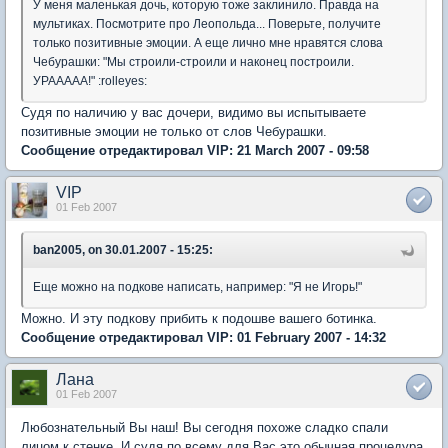
У меня маленькая дочь, которую тоже заклинило. Правда на
мультиках. Посмотрите про Леопольда... Поверьте, получите
только позитивные эмоции. А еще лично мне нравятся слова
Чебурашки: "Мы строили-строили и наконец построили.
УРААААА!" :rolleyes:
Судя по наличию у вас дочери, видимо вы испытываете
позитивные эмоции не только от слов Чебурашки.
Сообщение отредактировал VIP: 21 March 2007 - 09:58
VIP
01 Feb 2007
ban2005, on 30.01.2007 - 15:25:
Еще можно на подкове написать, например: "Я не Игорь!"
Можно. И эту подкову прибить к подошве вашего ботинка.
Сообщение отредактировал VIP: 01 February 2007 - 14:32
Лана
01 Feb 2007
Любознательный Вы наш! Вы сегодня похоже сладко спали
лицом к стенке. И судя по всему для Вас это обычная процедура,