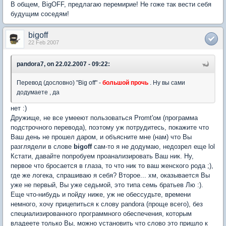
В общем, BigOFF, предлагаю перемирие! Не гоже так вести себя
будущим соседям!
bigoff
22 Feb 2007
pandora7, on 22.02.2007 - 09:22:
Перевод (дословно) "Big off" -
большой прочь
. Ну вы сами
додумаете , да
нет :)
Дружище, не все умееют пользоваться Promt'ом (программа
подстрочного перевода), поэтому уж потрудитесь, покажите что
Ваш день не прошел даром, и объясните мне (нам) что Вы
разглядели в слове
bigoff
сам-то я не додумаю, недозрел еще lol
Кстати, давайте попробуем проанализировать Ваш ник. Ну,
первое что бросается в глаза, то что ник то ваш женского рода ;),
где же логека, спрашиваю я себя? Второе... хм, оказывается Вы
уже не первый, Вы уже седьмой, это типа семь братьев Лю :).
Еще что-нибудь и пойду ниже, уж не обессудьте, времени
немного, хочу прицепиться к слову pandora (проще всего), без
специализированного программного обеспечения, которым
владеете только Вы, можно установить что слово это пришло к