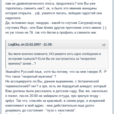
нам из древнегреческого эпоса, продолжать? или Вы уже
торопитесь сменить ник?, ок, и было это именем женщины
которая открыла... уф, умаялся писать, вобщем гадостей она
наделала.
Да, вспомнил еще, пандора - какой-то спутник Сатурна(сосед
спутника Янус, или Вам ближе другое прочтение этого имени ;) ),
но уж точно не 7й. так что бегом в профиль и смените ник.
LogEka, on 22.02.2007 - 11:39:
Вы меня конечно извените, НО укажите хоть одно сообщение в
которомя тыкнула?! Если Вы не заступаетесь за "незрелого
мужчину" зачем ...?
Уважайте Русский язык, хотя бы потому, что на нем говорю Я. :P
Что такое "незрелый мужчина" ?
Не ассоциируете ли Вы, данное выражение, с ботанической
терминологией? нет? а зря, есть же бородатый анекдот, который
Вам должны были рассказать в детском саду, Вас же, насколько
я понял, после 20-00 не забирали оттуда, про зрелую ягоду -
арбуз. Так что, спасибо за красивый, в своем роде, и искренний
комплимент в мой адрес - мне действительно еще долго
дозревать до состояния - "пузо с хвостиком".