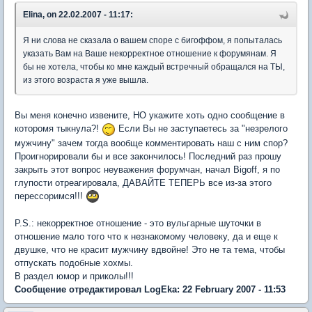
Elina, on 22.02.2007 - 11:17:
Я ни слова не сказала о вашем споре с бигоффом, я попыталась
указать Вам на Ваше некорректное отношение к форумянам. Я
бы не хотела, чтобы ко мне каждый встречный обращался на ТЫ,
из этого возраста я уже вышла.
Вы меня конечно извените, НО укажите хоть одно сообщение в
которомя тыкнула?!
Если Вы не заступаетесь за "незрелого
мужчину" зачем тогда вообще комментировать наш с ним спор?
Проигнорировали бы и все закончилось! Последний раз прошу
закрыть этот вопрос неуважения форумчан, начал Bigoff, я по
глупости отреагировала, ДАВАЙТЕ ТЕПЕРЬ все из-за этого
перессоримся!!!
P.S.: некорректное отношение - это вульгарные шуточки в
отношение мало того что к незнакомому человеку, да и еще к
двушке, что не красит мужчину вдвойне! Это не та тема, чтобы
отпускать подобные хохмы.
В раздел юмор и приколы!!!
Сообщение отредактировал LogEka: 22 February 2007 - 11:53