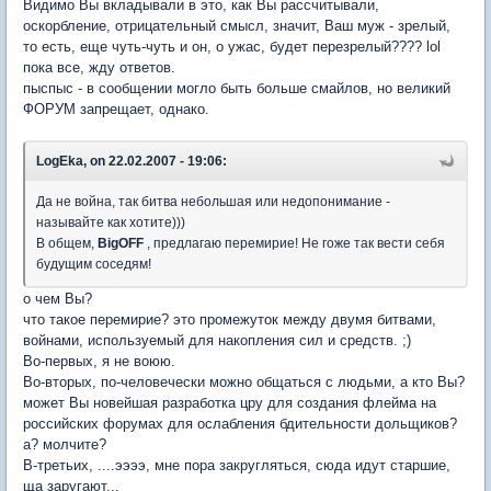
Видимо Вы вкладывали в это, как Вы рассчитывали,
оскорбление, отрицательный смысл, значит, Ваш муж - зрелый,
то есть, еще чуть-чуть и он, о ужас, будет перезрелый???? lol
пока все, жду ответов.
пыспыс - в сообщении могло быть больше смайлов, но великий
ФОРУМ запрещает, однако.
LogEka, on 22.02.2007 - 19:06:
Да не война, так битва небольшая или недопонимание -
называйте как хотите)))
В общем,
BigOFF
, предлагаю перемирие! Не гоже так вести себя
будущим соседям!
о чем Вы?
что такое перемирие? это промежуток между двумя битвами,
войнами, используемый для накопления сил и средств. ;)
Во-первых, я не воюю.
Во-вторых, по-человечески можно общаться с людьми, а кто Вы?
может Вы новейшая разработка цру для создания флейма на
российских форумах для ослабления бдительности дольщиков?
а? молчите?
В-третьих, ....ээээ, мне пора закругляться, сюда идут старшие,
ща заругают...