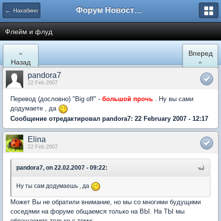
Форум Новостройки
← Нахабино
Флейм и флуд
«
Вперед
Назад
»
pandora7
22 Feb 2007
Перевод (дословно) "Big off" -
большой прочь
. Ну вы сами
додумаете , да
Сообщение отредактировал pandora7: 22 February 2007 - 12:17
Elina
22 Feb 2007
pandora7, on 22.02.2007 - 09:22:
Ну ты сам додумаешь , да
Может Вы не обратили внимание, но мы со многими будущими
соседями на форуме общаемся только на ВЫ. На ТЫ мы
обращаемяс только с теми: