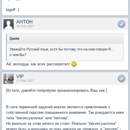
...
bigoff :)
AHTOH
26 Feb 2007
Quote
Уважайте Русский язык, хотя бы потому, что на нем говорю Я...
о чем Вы?
Ай, молодца, как всех рассекретил!
VIP
27 Feb 2007
[Кстати, давайте попробуем проанализировать Ваш ник.]
В чате первичной задачей многих является привлечение к
собственной персоне повышенного внимания. Так рождаются ники
типа "бисексуалочка" или "киллер".
Но реально за этим ничего не стоит. Реально "бисексуалочка"
может быть и мальчика за руку никогда не держала, а "киллер" -