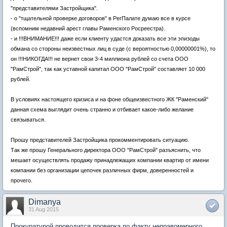
"представителями Застройщика".
- о "тщательной проверке договоров" в РегПалате думаю все в курсе
(вспомним недавний арест главы Раменского Росреестра).
- и !!!ВНИМАНИЕ!!! даже если клиенту удастся доказать все эти эпизоды
обмана со стороны неизвестных лиц в суде (с вероятностью 0,00000001%), то
он !!!НИКОГДА!!! не вернет свои 3-4 миллиона рублей со счета ООО
"РамСтрой", так как уставной капитал ООО "РамСтрой" составляет 10 000
рублей.
В условиях настоящего кризиса и на фоне общеизвестного ЖК "Раменский"
данная схема выглядит очень странно и отбивает какое-либо желание
связываться.
Прошу представителей Застройщика прокомментировать ситуацию.
Так же прошу Генерального директора ООО "РамСтрой" разъяснить, что
мешает осуществлять продажу принадлежащих компании квартир от имени
компании без организации цепочек различных фирм, доверенностей и
прочего.
Dimanya
31 Aug 2015
Прокуратурой проводится проверка по факту неправомерного