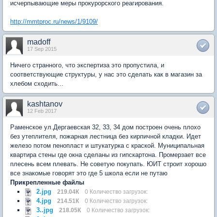
исчерпывающие меры прокурорского реагирования.
http://mmtproc.ru/news/1/9109/
madoff
17 Sep 2015
Ничего странного, что экспертиза это пропустила, и
соответствующие структуры, у нас это сделать как в магазин за
хлебом сходить...
kashtanov
12 Feb 2017
Раменское ул.Дергаевская 32, 33, 34 дом построен очень плохо
без утеплителя, пожарная лестница без кирпичной кладки. Идет
железо потом пенопласт и штукатурка с краской. Муниципальная
квартира стены где окна сделаны из гипскартона. Промерзает все
плесень всем плевать. Не советую покупать. ЮИТ строит хорошо
все знакомые говорят это где 5 школа если не путаю
Прикрепленные файлы
2.jpg
219.04К
0 Количество загрузок:
4.jpg
214.51К
0 Количество загрузок:
3..jpg
218.05К
0 Количество загрузок: