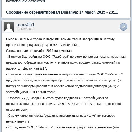
котлованом остаются
Сообщение отредактировал Dimanya: 17 March 2015 - 23:11
mars051
21 Mar 2015
Было бы очень интересно получить комментарии Застройщика на тему
организации продаж квартир в ЖК "Солнечный".
Схема продаж на декабрь 2014 следующая:
- В офисе Застройщика ООО "РамСтрой" по всем вопросам покупки квартиры
предлагают обращаться исключительно в офис продаж, расположенный по
адресу ул. Десантная д.17.
- В офисе продаж сидят непонятные люди, которые от лица ООО "К-Регистр"
предлагают всем, желающим приобрести квартиру, оказание своих услуг (за
плату) по "информированию" и обеспечению подписания договора (ДДУ) с
застройщиком ООО "РамСтрой".
- Образец ДДУ, который в итоге будет подписан с Застройщиком за
вознаграждение, которое получит ООО "К-Регистр", отсутствует в договоре
оказания услуг.
- Сумму, уплаченную за "оказание информационных услуг" по договору
нельзя вернуть.
- Сотрудники ООО "К-Регистр" отказываются предоставить агентский (или