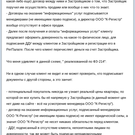
какой-либо еще) договор между ними и Застройщиком о том, что Застройщик
поручил им осуществлять продажи или вообще о них что-то знает.
- Договоры на оказание "информационных" услуг подписываются
менеджерами (не имеющими право подписи), а директор ООО "К-Регистр"
вообще отсутствует в офисе продаж.
- Далее после получения и оплаты "информационных услуг" клиенту
предлагают оформить доверенность на какое-то физическое лицо, для
подписания ДДУ между клиентом и Застройщиком и регистрации его в
РегПалате. После чего клиент перечисляет деньги на счет Застройщика.
Что меня удивляет в данной схеме, " реализованной по ФЗ-214":
Ни в одном случае клиент не видит и не может проверить, кто подписывает
документы с другой стороны, а это занчит:
- потенциальный покупатель никогда не узнает реальной цены квартиры, по
которой он мог купить бы её напрямую у Застройщика (в данный момент цен
нет даже на сайте - всё на усмотрение менеджера ООО "К-Регистр").
- договор на оказание информационных услуг, подписанный менеджером
ООО "К-Регистр" (не имеющим права подписи) не имеет юридической силы, а
значит ООО "К-Регистр" не несет никаких обязательств перед клиентом.
- ДДУ, подписанный в отсутствие клиента, непонятными лицами по
доверенности, так же может быть подписан неправомочными