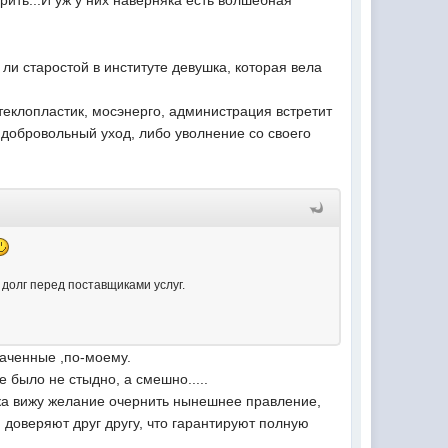
рить...И уж у них наверняка есть волшебная
 ли старостой в институте девушка, которая вела
теклопластик, мосэнерго, администрация встретит
о добровольный уход, либо уволнение со своего
 долг перед поставщиками услуг.
аченные ,по-моему.
 было не стыдно, а смешно.....
ока вижу желание очернить нынешнее правление,
 доверяют друг другу, что гарантируют полную