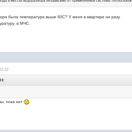
 воды в местах водоразбора независимо от применяемой системы теплоснабж
бора была температура выше 60С? У меня в квартире ни разу.
уратуру, в МЧС.
Ж
 16:39
03:
вы, пока нет