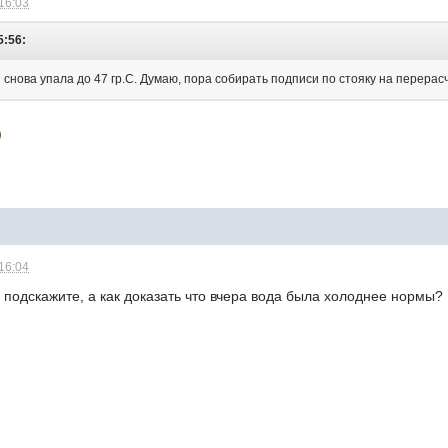
 16:03
5:56:
снова упала до 47 гр.С. Думаю, пора собирать подписи по стояку на перерас
 16:04
 подскажите, а как доказать что вчера вода была холоднее нормы?