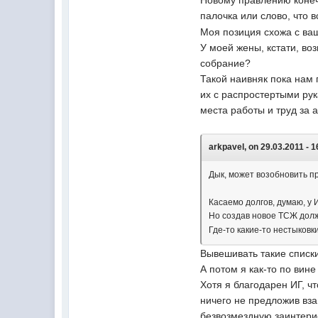
Новому правлению конеч
палочка или слово, что 
Моя позиция схожа с ваше
У моей жены, кстати, во
собрание?
Такой наивняк пока нам 
их с распростертыми рук
места работы и труд за а
arkpavel, on 29.03.2011 - 1
Дык, может возобновить п
Касаемо долгов, думаю, у 
Но создав новое ТСЖ долж
Где-то какие-то нестыковки
Вывешивать такие списк
А потом я как-то по вин
Хотя я благодарен ИГ, ч
ничего не предложив вза
безвозмездную заинтери