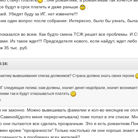
но станут платить
, они романтики, а романтикам так хочется ве
все будут в срок платить и даже раньше
.
й. Убедят буду за ИГ, нет извените!!!
зник один вопрос после собрания: Интересно, было бы узнать, была
показался во всем. Как будто смена ТСЖ решит все проблемы. И С
ами. Их такое ждет!!! Председателя нового, если найдут, ждет либ
ж 35 тыс. руб.
6:16:
рактику вывешивания списка должников? Страна должна знать своих героев
ИГ следующая логика: нам должны, значит денег недобрали, значит возникает
ники так и будут отказываться платить
.
и не законно. Можно вывешивать фамилии и кол-во месяцев не опл
е Савиной(долго меня перерсчитывала) тоже попал в эти списки. Мне
то они пытаются все сделать прозрачным. Это и есть романтизм.П
мен кроме "прозрачности".Только настолько ли они хорошо знают и
сованность в проблемах всех жителей?