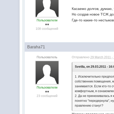
Касаемо долгов, думаю, 
Но создав новое ТСЖ дол
Где-то какие-то нестыков
Пользователи
108 сообщений
Baraha71
Пользователь
Отправлено
29 March 2011 -
Svetlla, on 29.03.2011 - 16:
1. Исключительно предполо
собственник помещения, к
занимаются. Если кто-то с
Пользователи
комфортным, я ознакомлюс
23 сообщений
2. Да не принюхивалась я 
понятно "передернула", ну
правлению станут?