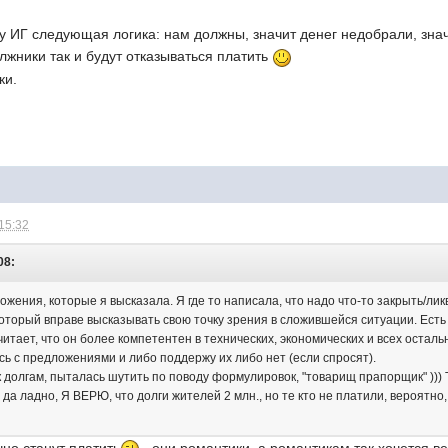
у ИГ следующая логика: нам должны, значит денег недобрали, знач
жники так и будут отказываться платить
ки.
 15:32
08:
жения, которые я высказала. Я где то написала, что надо что-то закрыть/ликв
оторый вправе высказывать свою точку зрения в сложившейся ситуации. Есть
читает, что он более компетентен в технических, экономических и всех оста
ь с предложениями и либо поддержу их либо нет (если спросят).
к долгам, пыталась шутить по поводу формулировок, "товарищ прапорщик" ))) 
 да ладно, Я ВЕРЮ, что долги жителей 2 млн., но те кто не платили, вероятно,