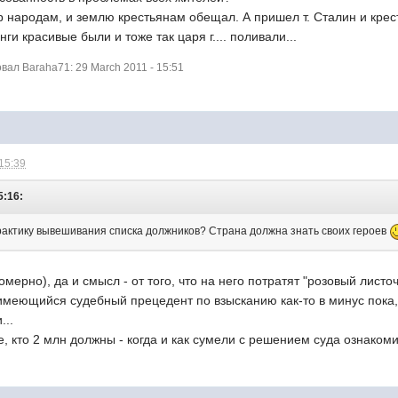
 народам, и землю крестьянам обещал. А пришел т. Сталин и крес
нги красивые были и тоже так царя г.... поливали...
ал Baraha71: 29 March 2011 - 15:51
 15:39
5:16:
рактику вывешивания списка должников? Страна должна знать своих героев
омерно), да и смысл - от того, что на него потратят "розовый листо
 имеющийся судебный прецедент по взысканию как-то в минус пока
...
те, кто 2 млн должны - когда и как сумели с решением суда ознаком