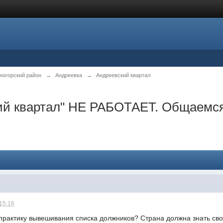
ногорский район
→
Андреевка
→
Андреевский квартал
й квартал" НЕ РАБОТАЕТ. Общаемся 
 15:16
 практику вывешивания списка должников? Страна должна знать св