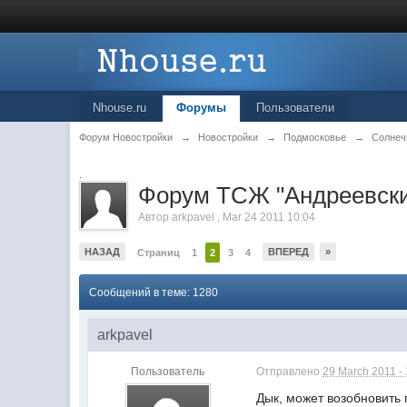
Nhouse.ru
Форумы
Пользователи
Форум Новостройки
→
Новостройки
→
Подмосковье
→
Солнеч
.
Форум ТСЖ "Андреевски
Автор
arkpavel
,
Mar 24 2011 10:04
НАЗАД
ВПЕРЕД
»
Страниц
1
2
3
4
Сообщений в теме: 1280
arkpavel
Пользователь
Отправлено
29 March 2011 -
Дык, может возобновить