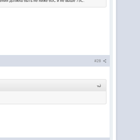
ения должна быть не ниже 60С и не выше 75С.
#28