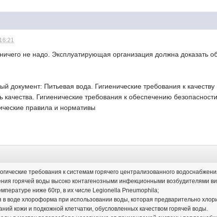
 16:21
ничего не надо. Эксплуатирующая организация должна доказать об
й документ: Питьевая вода. Гигиенические требования к качеству
ь качества. Гигиенические требования к обеспечению безопасност
ические правила и нормативы
огические требования к системам горячего централизованного водоснабжени
ения горячей воды высоко контагенозными инфекционными возбудителями ви
мпературе ниже 60гр, в их числе Legionella Pneumophila;
 в воде хлороформа при использовании воды, которая предварительно хлор
ний кожи и подкожной клетчатки, обусловленных качеством горячей воды.