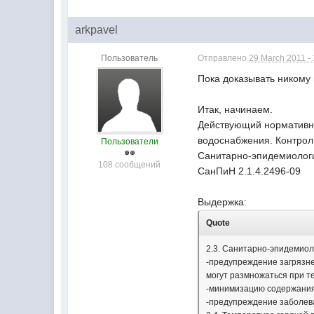
arkpavel
Пользователь
Отправлено
29 March 2011 -
Пока доказывать никому 
Итак, начинаем.
Действующий нормативны
водоснабжения. Контрол
Пользователи
Санитарно-эпидемиолог
108 сообщений
СанПиН 2.1.4.2496-09
Выдержка:
Quote
2.3. Санитарно-эпидемиол
-предупреждение загрязн
могут размножаться при те
-минимизацию содержания
-предупреждение заболева