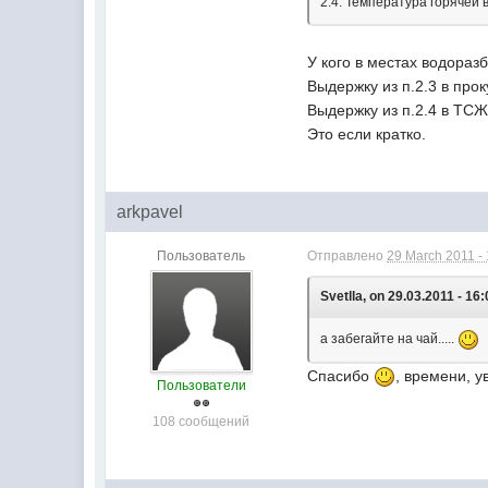
2.4. Температура горячей
У кого в местах водораз
Выдержку из п.2.3 в прок
Выдержку из п.2.4 в ТС
Это если кратко.
arkpavel
Пользователь
Отправлено
29 March 2011 -
Svetlla, on 29.03.2011 - 16:
а забегайте на чай.....
Спасибо
, времени, у
Пользователи
108 сообщений