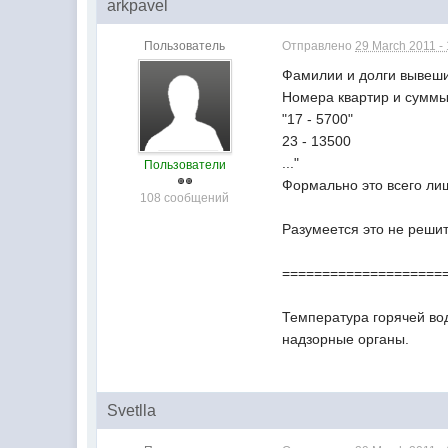
arkpavel
Пользователь
Отправлено
29 March 2011 -
Фамилии и долги вывеши
Номера квартир и суммы 
"17 - 5700"
23 - 13500
..."
Пользователи
Формально это всего ли
108 сообщений
Разумеется это не решит
====================
Температура горячей вод
надзорные органы.
Svetlla