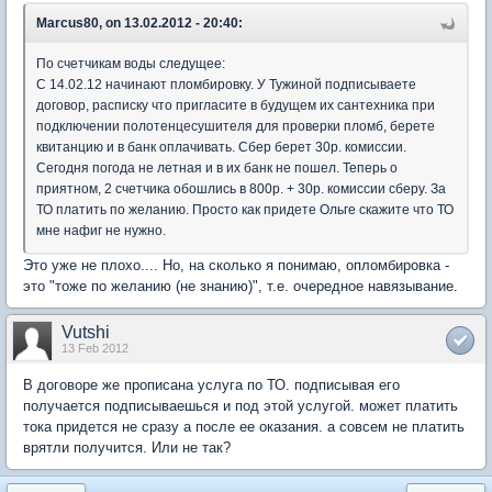
Marcus80, on 13.02.2012 - 20:40:
По счетчикам воды следущее:
С 14.02.12 начинают пломбировку. У Тужиной подписываете
договор, расписку что пригласите в будущем их сантехника при
подключении полотенцесушителя для проверки пломб, берете
квитанцию и в банк оплачивать. Сбер берет 30р. комиссии.
Сегодня погода не летная и в их банк не пошел. Теперь о
приятном, 2 счетчика обошлись в 800р. + 30р. комиссии сберу. За
ТО платить по желанию. Просто как придете Ольге скажите что ТО
мне нафиг не нужно.
Это уже не плохо.... Но, на сколько я понимаю, опломбировка -
это "тоже по желанию (не знанию)", т.е. очередное навязывание.
Vutshi
13 Feb 2012
В договоре же прописана услуга по ТО. подписывая его
получается подписываешься и под этой услугой. может платить
тока придется не сразу а после ее оказания. а совсем не платить
врятли получится. Или не так?