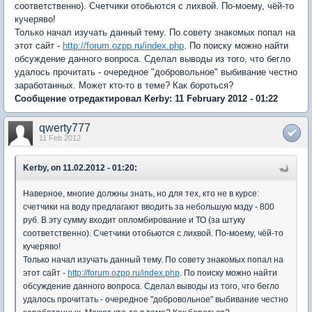
соответственно). Счетчики отобьются с лихвой. По-моему, чёй-то
кучеряво!
Только начал изучать данный тему. По совету знакомых попал на
этот сайт -
http://forum.ozpp.ru/index.php
. По поиску можно найти
обсуждение данного вопроса. Сделал выводы из того, что бегло
удалось прочитать - очередное "добровольное" выбивание честно
заработанных. Может кто-то в теме? Как бороться?
Сообщение отредактировал Kerby: 11 February 2012 - 01:22
qwerty777
11 Feb 2012
Kerby, on 11.02.2012 - 01:20:
Наверное, многие должны знать, но для тех, кто не в курсе:
счетчики на воду предлагают вводить за небольшую мзду - 800
руб. В эту сумму входит опломбирование и ТО (за штуку
соответственно). Счетчики отобьются с лихвой. По-моему, чёй-то
кучеряво!
Только начал изучать данный тему. По совету знакомых попал на
этот сайт -
http://forum.ozpp.ru/index.php
. По поиску можно найти
обсуждение данного вопроса. Сделал выводы из того, что бегло
удалось прочитать - очередное "добровольное" выбивание честно