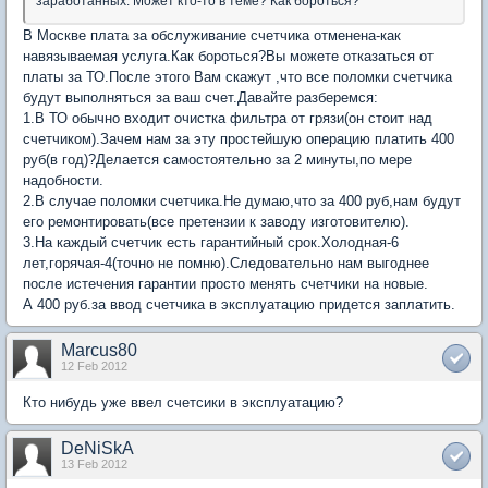
заработанных. Может кто-то в теме? Как бороться?
В Москве плата за обслуживание счетчика отменена-как
навязываемая услуга.Как бороться?Вы можете отказаться от
платы за ТО.После этого Вам скажут ,что все поломки счетчика
будут выполняться за ваш счет.Давайте разберемся:
1.В ТО обычно входит очистка фильтра от грязи(он стоит над
счетчиком).Зачем нам за эту простейшую операцию платить 400
руб(в год)?Делается самостоятельно за 2 минуты,по мере
надобности.
2.В случае поломки счетчика.Не думаю,что за 400 руб,нам будут
его ремонтировать(все претензии к заводу изготовителю).
3.На каждый счетчик есть гарантийный срок.Холодная-6
лет,горячая-4(точно не помню).Следовательно нам выгоднее
после истечения гарантии просто менять счетчики на новые.
А 400 руб.за ввод счетчика в эксплуатацию придется заплатить.
Marcus80
12 Feb 2012
Кто нибудь уже ввел счетсики в эксплуатацию?
DeNiSkA
13 Feb 2012