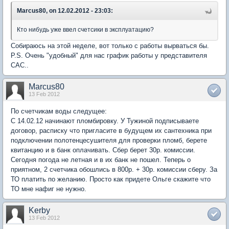
Marcus80, on 12.02.2012 - 23:03:
Кто нибудь уже ввел счетсики в эксплуатацию?
Собираюсь на этой неделе, вот только с работы вырваться бы.
P.S. Очень "удобный" для нас график работы у представителя
САС..
Marcus80
13 Feb 2012
По счетчикам воды следущее:
С 14.02.12 начинают пломбировку. У Тужиной подписываете
договор, расписку что пригласите в будущем их сантехника при
подключении полотенцесушителя для проверки пломб, берете
квитанцию и в банк оплачивать. Сбер берет 30р. комиссии.
Сегодня погода не летная и в их банк не пошел. Теперь о
приятном, 2 счетчика обошлись в 800р. + 30р. комиссии сберу. За
ТО платить по желанию. Просто как придете Ольге скажите что
ТО мне нафиг не нужно.
Kerby
13 Feb 2012