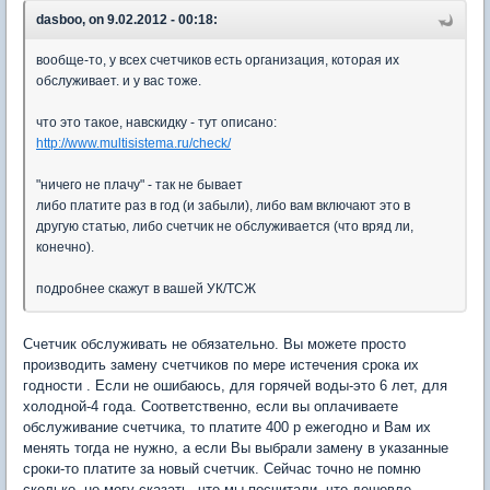
dasboo, on 9.02.2012 - 00:18:
вообще-то, у всех счетчиков есть организация, которая их
обслуживает. и у вас тоже.
что это такое, навскидку - тут описано:
http://www.multisistema.ru/check/
"ничего не плачу" - так не бывает
либо платите раз в год (и забыли), либо вам включают это в
другую статью, либо счетчик не обслуживается (что вряд ли,
конечно).
подробнее скажут в вашей УК/ТСЖ
Счетчик обслуживать не обязательно. Вы можете просто
производить замену счетчиков по мере истечения срока их
годности . Если не ошибаюсь, для горячей воды-это 6 лет, для
холодной-4 года. Соответственно, если вы оплачиваете
обслуживание счетчика, то платите 400 р ежегодно и Вам их
менять тогда не нужно, а если Вы выбрали замену в указанные
сроки-то платите за новый счетчик. Сейчас точно не помню
сколько, но могу сказать, что мы посчитали, что дешевле