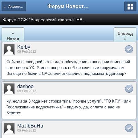
Форум Новостройки
← Андреевский квартал
Форум ТСЖ "Андреевский квартал" НЕ...
«
Вперед
Назад
»
Kerby
09 Feb 2012
Сейчас в соседней ветке идет обсуждение о внесении изменений
в договор с УК. У меня вопрос к небезразличным форумчанам.
Вы еще не были в САСе или отказались подписывать договор?
dasboo
09 Feb 2012
ну, если за 3 года нет строки типа "прочие услуги", "ТО КПУ", или
"обслуживание водосчетчика" - видимо, да, оплата с вас не
берется.
MaJlbBuHa
09 Feb 2012