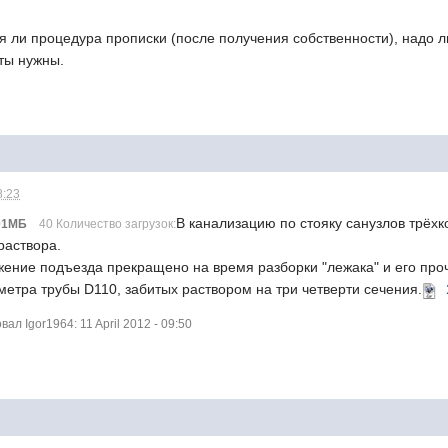
ая ли процедура прописки (после получения собственности), надо 
ты нужны.
8:23
В канализацию по стояку санузлов трёх
01МБ
40 Количество загрузок:
раствора.
жение подъезда прекращено на время разборки "лежака" и его проч
метра трубы D110, забитых раствором на три четверти сечения.
л Igor1964: 11 April 2012 - 09:50