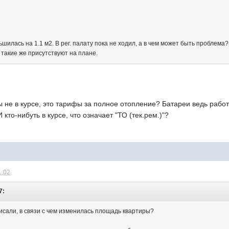
илась на 1.1 м2. В рег. палату пока не ходил, а в чем может быть проблема?
 такие же присутствуют на плане.
ы не в курсе, это тарифы за полное отопление? Батареи ведь раб
то-нибуть в курсе, что означает "ТО (тек.рем.)"?
1:02
7:
писали, в связи с чем изменилась площадь квартиры?