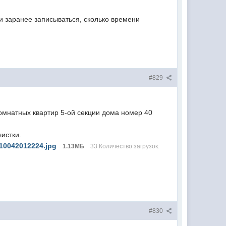
ли заранее записываться, сколько времени
#829
комнатных квартир 5-ой секции дома номер 40
истки.
10042012224.jpg
1.13МБ
33 Количество загрузок:
#830