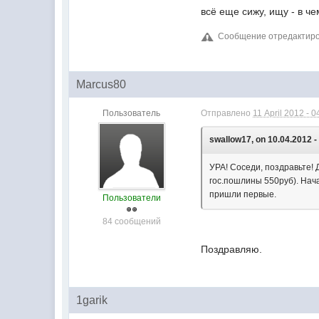
всё еще сижу, ищу - в ч
Сообщение отредактирова
Marcus80
Пользователь
Отправлено
11 April 2012 - 0
swallow17, on 10.04.2012 -
УРА! Соседи, поздравьте! 
гос.пошлины 550руб). Нач
пришли первые.
Пользователи
84 сообщений
Поздравляю.
1garik