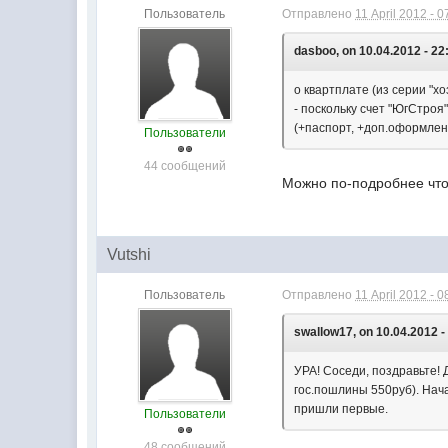
Пользователь
Отправлено
11 April 2012 - 0
dasboo, on 10.04.2012 - 22
о квартплате (из серии "хо
- поскольку счет "ЮгСтроя
(+паспорт, +доп.оформлен
Пользователи
44 сообщений
Можно по-подробнее что 
Vutshi
Пользователь
Отправлено
11 April 2012 - 0
swallow17, on 10.04.2012 -
УРА! Соседи, поздравьте! 
гос.пошлины 550руб). Нач
пришли первые.
Пользователи
48 сообщений