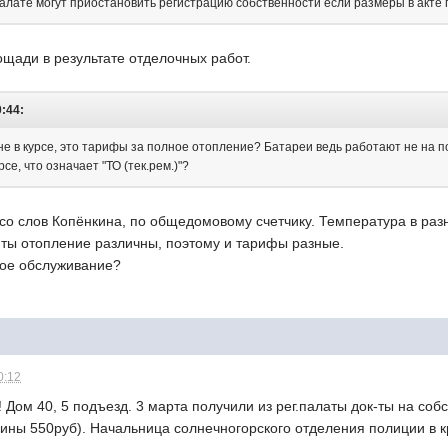
 палате могут приостановить регистрацию собственности если размеры в акте
щади в результате отделочных работ.
0:44:
 не в курсе, это тарифы за полное отопление? Батареи ведь работают не на
се, что означает "ТО (тек.рем.)"?
со слов Копёнкина, по общедомовому счетчику. Температура в ра
 ты отопление различны, поэтому и тарифы разные.
кое обслуживание?
0:12
! Дом 40, 5 подъезд. 3 марта получили из рег.палаты док-ты на соб
лины 550руб). Начальница солнечногорского отделения полиции в 