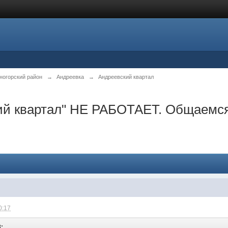
ногорский район
→
Андреевка
→
Андреевский квартал
й квартал" НЕ РАБОТАЕТ. Общаемся 
0:17
8: