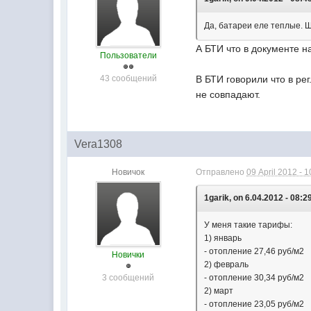
Да, батареи еле теплые. 
А БТИ что в документе н
Пользователи
43 сообщений
В БТИ говорили что в ре
не совпадают.
Vera1308
Новичок
Отправлено
09 April 2012 - 1
1garik, on 6.04.2012 - 08:2
У меня такие тарифы:
1) январь
- отопление 27,46 руб/м2
Новички
2) февраль
3 сообщений
- отопление 30,34 руб/м2
2) март
- отопление 23,05 руб/м2