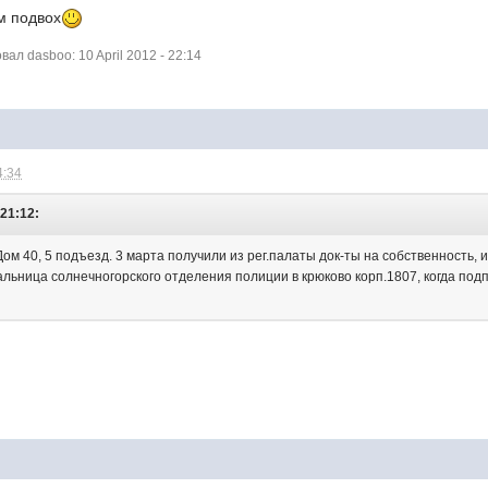
ем подвох
л dasboo: 10 April 2012 - 22:14
4:34
 21:12:
Дом 40, 5 подъезд. 3 марта получили из рег.палаты док-ты на собственность, 
альница солнечногорского отделения полиции в крюково корп.1807, когда под