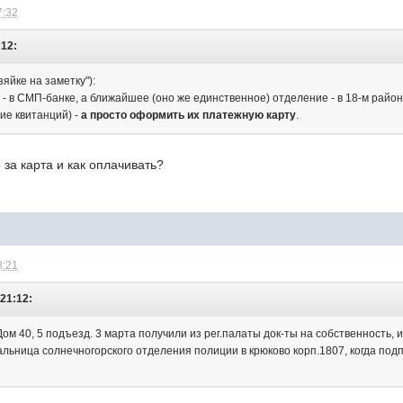
7:32
:12:
зяйке на заметку"):
" - в СМП-банке, а ближайшее (оно же единственное) отделение - в 18-м район
ие квитанций) -
а просто оформить их платежную карту
.
за карта и как оплачивать?
8:21
 21:12:
Дом 40, 5 подъезд. 3 марта получили из рег.палаты док-ты на собственность, 
альница солнечногорского отделения полиции в крюково корп.1807, когда под