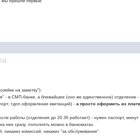
то мы пришли первые.
2:12
хозяйке на заметку"):
оя" - в СМП-банке, а ближайшее (оно же единственное) отделение -
спорт, +доп.оформление квитанций) -
а просто оформить их плат
осле работы (отделение до 20.30 работает) - нужен паспорт, минут 
а нее сразу. пополнять можно в банкоматах.
, никаких комиссий, никаких "за обслуживание".