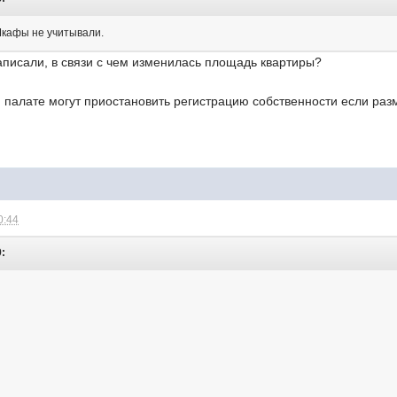
Шкафы не учитывали.
аписали, в связи с чем изменилась площадь квартиры?
г. палате могут приостановить регистрацию собственности если ра
0:44
9: