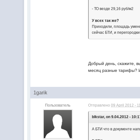
- ТО везде 29,16 руб/м2
У всех так же?
Приходили, площадь уменьш
сейчас БТИ, и перегородки
Добрый день, скажите, в
месяц разные тарифы? И к
1garik
Пользователь
Отправлено
09 April 2012 - 1
blkstar, on 9.04.2012 - 10:1
А БТИ что в документе на