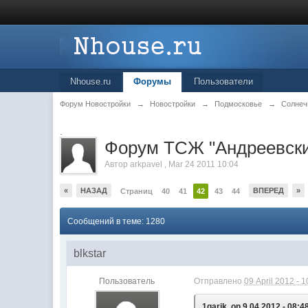
Nhouse.ru
Форумы
Пользователи
Форум Новостройки
→
Новостройки
→
Подмосковье
→
Солнеч
.
Форум ТСЖ "Андреевски
Автор
arkpavel
,
Mar 24 2011 10:04
«
НАЗАД
ВПЕРЕД
»
Страниц
40
41
42
43
44
Сообщений в теме: 1280
blkstar
Пользователь
Отправлено
09 April 2012 - 1
1garik, on 9.04.2012 - 08:4