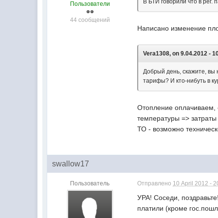
В БТИ говорили что в рег.
Пользователи
44 сообщений
Написано изменение пло
Vera1308, on 9.04.2012 - 1
Добрый день, скажите, вы
тарифы? И кто-нибуть в кур
Отопление оплачиваем, 
температуры => затраты
ТО - возможно техничес
swallow17
Пользователь
Отправлено
10 April 2012 - 2
УРА! Соседи, поздравьте
платили (кроме гос.пош