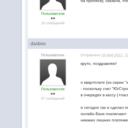
на прописку, сказала, ч
Пользователи
16 сообщений
dasboo
Пользователь
Отправлено
10 April 2012 - 2
круто, поздравляю!
о квартплате (из серии "
- поскольку счет "ЮгСтр
Пользователи
в очередях в кассу (+па
97 сообщений
я сегодня так и сделал п
онлайн-Банк поключают н
никаких лишних платежей