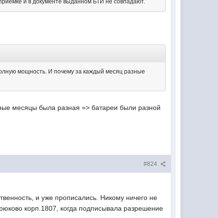
 приемке и в документе выданном БТИ не совпадают.
 полную мощность. И почему за каждый месяц разные
зные месяцы была разная => батареи были разной
#824
ственность, и уже прописались. Никому ничего не
крюково корп.1807, когда подписывала разрешение