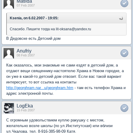
Matilda
07 Feb 2007
Ksenia, on 6.02.2007 - 19:05:
Спасибо. Пишите тогда на lit-oksana@yandex.ru
В Дедовске есть Детский дом
Anufriy
08 Feb 2007
Как оказалось, мои знакомые не сами ездят в детский дом, а
отдают вещи священнику-настоятелю Храма в Новом городке, а
он уже в какой-то детский дом отвозит. Если вас такой вариант
интересует, то вот ссылка на контакты
http://georghram.nar...u/georghram.htm
- там есть телефон Храма и
адрес электронной почты.
LogEka
15 Feb 2007
С огромным удовольствием куплю ракушку с местом,
желательно возле школы (по ул.Институтская) или вблизи
ул.Чкалова. тел. 8-916-385-98-09 Катя.