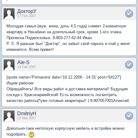
ДокторУ
17 Feb 2007
Молодая семья (муж, жена, дочь 4,5 года) снимет 2-комнатную
квартиру в Нахабино на длительный срок, кроме 1-ого этажа.
Прописка Подмосковье. 8-903-277-42-44 Иван.
P. S. Я раньше был "Доктор", но забыл свой пароль и mail у меня
изменился. Всем привет!
Ale-S
19 Feb 2007
[quote name='Primavera' date='18.12.2006 - 14:31' post='64127']
Ищем рабочих
Обращайтесь! Все виды работ и доставка материала!! Будущие
соседи с Красноармейской! Есть возможность посмотреть
качество работы(*уже готовые кваритиры!! ) 8-907057001Алексей
DmitriyH
13 Mar 2007
Довольно-таки неплохую корпусную мебель и встройки можно
подобрать.