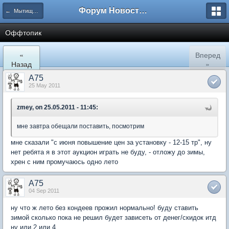
Форум Новостройки
← Мытищи, Сукромка 21
Оффтопик
«
Вперед
Назад
»
A75
25 May 2011
zmey, on 25.05.2011 - 11:45:
мне завтра обещали поставить, посмотрим
мне сказали "с июня повышение цен за установку - 12-15 тр", ну
нет ребята я в этот аукцион играть не буду, - отложу до зимы,
хрен с ним промучаюсь одно лето
A75
04 Sep 2011
ну что ж лето без кондеев прожил нормально! буду ставить
зимой сколько пока не решил будет зависеть от денег/скидок итд
ну или 2 или 4