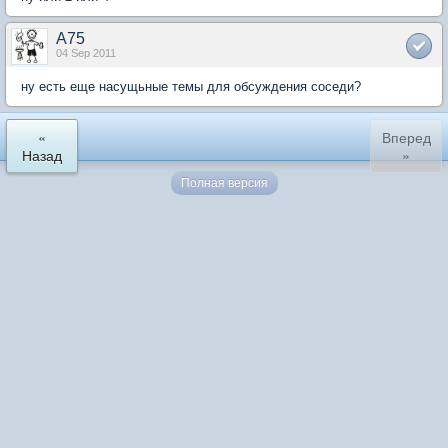
A75
04 Sep 2011
ну есть еще насущьные темы для обсуждения соседи?
«
Вперед
Назад
»
Полная версия