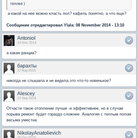
теплее )
а какой на нее можно класть пол? кафель понятно, а что еще?
Сообщение отредактировал Ylala: 08 November 2014 - 13:10
AntonioI
14 Nov 2014
а какая ранциа?
барахты
17 Aug 2015
никогда не слышала и не видела.это что-то новенькое?
Alescey
23 Sep 2018
Отчасти такое отопление лучше -и эффективнее, но в случае
порыва ремонт будет гораздо сложнее. Аналогия с теплым полом
весьма уместна.
NikolayAnatolievich
26 Oct 2018