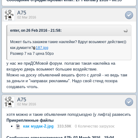
A75
02 Mar 2016
enter, on 26 Feb 2016 - 21:58:
Может быть закажем такие наклейки? Вдруг возымеют действие))
как думаете?
187.jpg
Размер 7 на 7 цена 50рэ
у нас же приДОМовой форум. полагаю такая наклейка на
входную дверь возымеет большее воздействие.
Можно на доску объявлений вешать фото с датой - но ведь там
за деньги и "направах рекламмы". Надо свой стенд позора
создавать чтоль.
A75
02 Mar 2016
хотя можно и такие объявления поподъездно (у лифта) развесить
Прикрепленные файлы
как мудак-2.jpg
333.59К
0 Количество загрузок:
Сообщение отредактировал A75: 02 March 2016 - 15:04