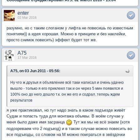
enter
02 Mar 2016
разумно, но с таким слоганом у лифта не повесишь по известным
понятиям)) а идея хорошая. Можно в принципе и без наклейки,
просто снимок повесить) эффект будет тот же.
A75
17 Mar 2016
A75, on 03 Jun 2011 - 05:56:
Ну что ж друзья я объявление всё таки написал и очень удачно
вышло - только я его приклеил так и он через 5 мин появился и
100% оно до него дошло т.к. он же его и содрал. теперь ждем
результатов
я уже практиковал, но тут надо знать в каком подъезде живёт
Судак и попасть туда для монтажа объявы. В моём случае у
меня было даже имя засранца
Тут же мы не всё знаем (хотя
подозреваем что 2 подъезд) и в таком случае можно повесить во
все подъезды, со словом на М можно поиграться в звёздочки