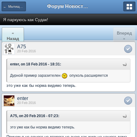
Форум Новостройки
← Мытищи, Сукромка 21
Я паркуюсь как Судак!
«
Вперед
Назад
»
A75
20 Feb 2016
enter, on 18 Feb 2016 - 18:31:
Дурной пример заразителен
опухоль расширяется
это уже как бы норма видимо теперь.
enter
20 Feb 2016
A75, on 20 Feb 2016 - 07:23:
это уже как бы норма видимо теперь.
Причем я не одного не второго не знаю как жильца нашего дома.