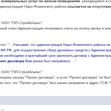
 и коммунальных услуг по жилым помещениям
, находящимся в 
 Администрация Наро-Фоминского района
ссылается на отсутстви
К ООО "ГКП-СтройАльянс":
нный отказ Администрации оплачивать счета на оплату жилья и ко
тся: "
... Учитывая, что администрация Наро-Фоминского района н
155 ЖК РФ, для осуществления сбора денежных средств с Админист
ам необходимо в кратчайший срок заключить договор с Администр
оект договора
Вам ранее был направлен). ...
"
К ООО "ГКП-СтройАльянс":
ящему письму "Проект договора", и если "Проект договора" не был
е того, что "Проект договора" был ранее направлен в адрес ТСЖ 
7:58