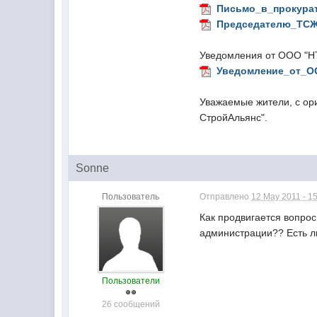
Письмо_в_прокурат
Председателю_ТСЖ
Уведомления от ООО "НТ
Уведомление_от_О
Уважаемые жители, с ор
СтройАльянс".
Sonne
Пользователь
Отправлено
12 May 2011 - 1
Как продвигается вопро
администрации?? Есть л
Пользователи
26 сообщений