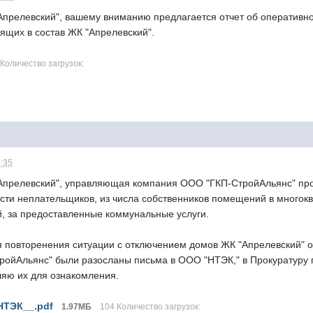
прелевский", вашему вниманию предлагается отчет об оперативно
ящих в состав ЖК "Апрелевский".
 Количество загрузок:
9:35
Апрелевский", управляющая компания ООО "ГКП-СтройАльянс" пр
сти неплательщиков, из числа собственников помещений в многок
 за предоставленные коммунальные услуги.
 повторенения ситуации с отключением домов ЖК "Апрелевский" 
ойАльянс" были разосланы письма в ООО "НТЭК," в Прокуратуру
ляю их для ознакомления.
ТЭК__.pdf
1.97МБ
104 Количество загрузок: