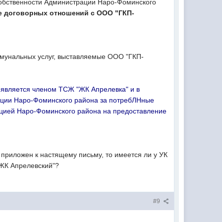
собственности Администрации Наро-Фоминского
е договорных отношений с ООО "ГКП-
ммунальных услуг, выставляемые ООО "ГКП-
е является членом ТСЖ "ЖК Апрелевка" и в
рации Наро-Фоминского района за потребЛНные
ацией Наро-Фоминского района на предоставление
 приложен к настящему письму, то имеется ли у УК
"ЖК Апрелевский"?
#9