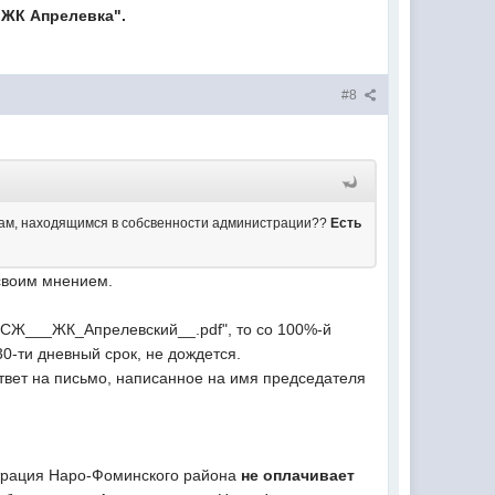
ЖК Апрелевка".
#8
рам, находящимся в собсвенности администрации??
Есть
 своим мнением.
ТСЖ___ЖК_Апрелевский__.pdf", то со 100%-й
 30-ти дневный срок, не дождется.
 ответ на письмо, написанное на имя председателя
страция Наро-Фоминского района
не оплачивает