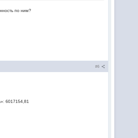
нность по ним?
#6
а»: 6017154,81