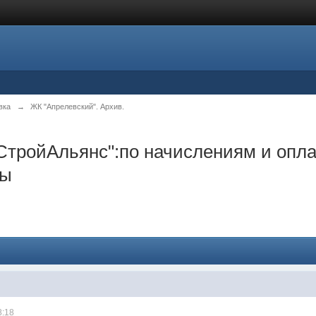
вка
→
ЖК "Апрелевский". Архив.
йАльянс":по начислениям и оплате за 
ты
8:18