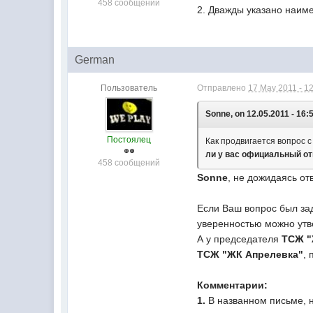
458 сообщений
2. Дважды указано наим
German
Пользователь
Отправлено
17 May 2011 - 1
Sonne, on 12.05.2011 - 16:
Постоялец
Как продвигается вопрос
ли у вас официальный от
458 сообщений
Sonne
, не дожидаясь от
Если Ваш вопрос был за
уверенностью можно утв
А у председателя
ТСЖ "
ТСЖ "ЖК Апрелевка"
, 
Комментарии:
1.
В названном письме, 