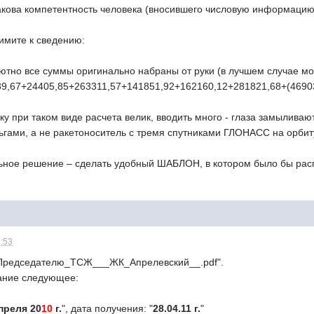
какова компетентность человека (вносившего числовую информацию
имите к сведению:
ютно все суммы оригинально набраны от руки (в лучшем случае мо
9,67+24405,85+263311,57+141851,92+162160,12+281821,68+(4690
ку при таком виде расчета велик, вводить много - глаза замыливают
ьгами, а не ракетоноситель с тремя спутниками ГЛОНАСС на орбит
ьное решение – сделать удобный ШАБЛОН, в котором было бы рас
9:53
Председателю_ТСЖ___ЖК_Апрелевский__.pdf".
ание следующее:
преля 20
10
г.
", дата получения: "
28.04.11 г.
"