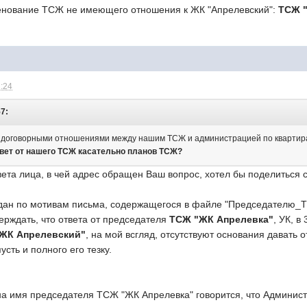
енование ТСЖ не имеющего отношения к ЖК "Апрелевский":
ТСЖ "
2:24
57:
 с договорными отношениями между нашим ТСЖ и администрацией по кварти
вет от нашего ТСЖ касательно планов ТСЖ?
вета лица, в чей адрес обращен Ваш вопрос, хотел бы поделиться
дан по мотивам письма, содержащегося в файле "Председателю_
ерждать, что ответа от председателя
ТСЖ "ЖК Апрелевка"
, УК, в
ЖК Апрелевский"
, на мой всгляд, отсутствуют основания давать
пусть и полного его тезку.
на имя председателя ТСЖ "ЖК Апрелевка" говорится, что Админи