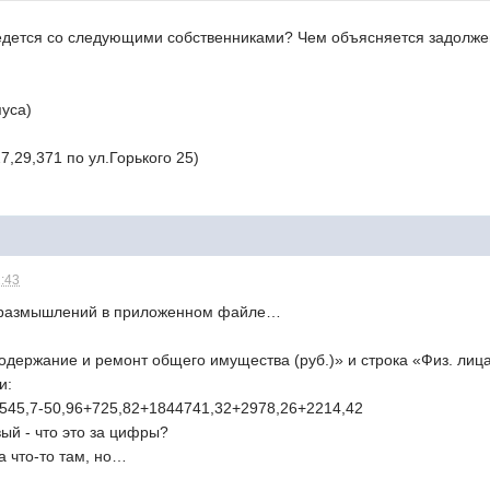
ведется со следующими собственниками? Чем объясняется задолже
пуса)
7,29,371 по ул.Горького 25)
2:43
я размышлений в приложенном файле…
одержание и ремонт общего имущества (руб.)» и строка «Физ. лиц
и:
545,7-50,96+725,82+1844741,32+2978,26+2214,42
ый - что это за цифры?
а что-то там, но…