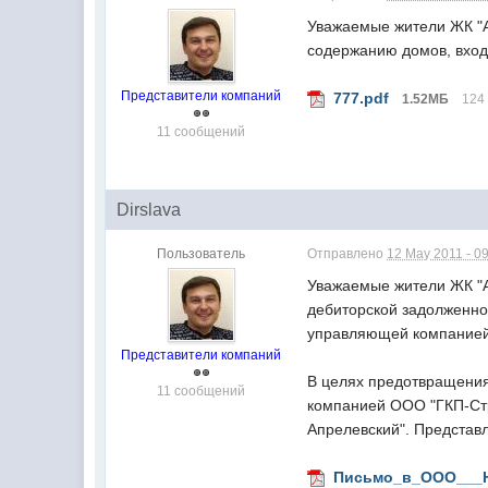
Уважаемые жители ЖК "А
содержанию домов, вход
Представители компаний
777.pdf
1.52МБ
124
11 сообщений
Dirslava
Пользователь
Отправлено
12 May 2011 - 0
Уважаемые жители ЖК "
дебиторской задолженно
управляющей компанией,
Представители компаний
В целях предотвращения
11 сообщений
компанией ООО "ГКП-Стр
Апрелевский". Представ
Письмо_в_ООО___Н