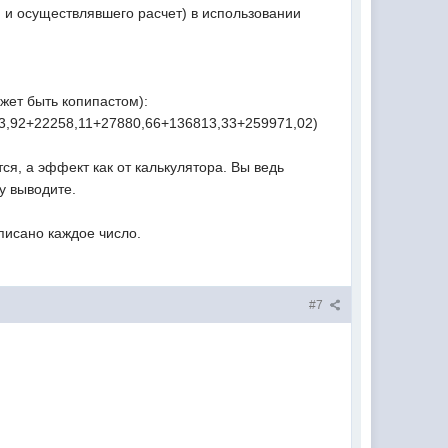
 и осуществлявшего расчет) в использовании
жет быть копипастом):
3,92+22258,11+27880,66+136813,33+259971,02)
ся, а эффект как от калькулятора. Вы ведь
у выводите.
писано каждое число.
#7