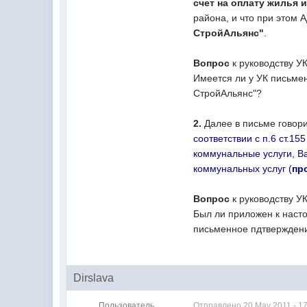
счет на оплату жилья
района, и что при этом
СтройАльянс"
.
Вопрос
к руководству У
Имеется ли у УК письме
СтройАльянс"?
2.
Далее в письме говори
соответствии с п.6 ст.
коммунальные услуги, В
коммунальных услуг (
пр
Вопрос
к руководству У
Был ли приложен к насто
письменное пдтверждени
Dirslava
Пользователь
Отправлено
20 May 2011 - 1