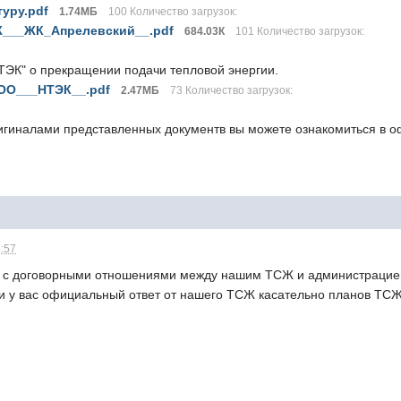
уру.pdf
1.74МБ
100 Количество загрузок:
___ЖК_Апрелевский__.pdf
684.03К
101 Количество загрузок:
ЭК" о прекращении подачи тепловой энергии.
ОО___НТЭК__.pdf
2.47МБ
73 Количество загрузок:
игиналами представленных документв вы можете ознакомиться в
5:57
с с договорными отношениями между нашим ТСЖ и администрацией
и у вас официальный ответ от нашего ТСЖ касательно планов ТС