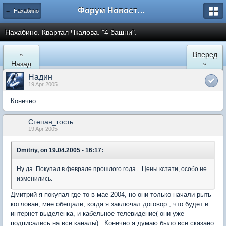
Форум Новостройки
← Нахабино
Нахабино. Квартал Чкалова. "4 башни".
«
Вперед
Назад
»
Надин
19 Apr 2005
Конечно
Степан_гость
19 Apr 2005
Dmitriy, on 19.04.2005 - 16:17:
Ну да. Покупал в феврале прошлого года... Цены кстати, особо не
изменились.
Дмитрий я покупал где-то в мае 2004, но они только начали рыть
котлован, мне обещали, когда я заключал договор , что будет и
интернет выделенка, и кабельное телевидение( они уже
подписались на все каналы) . Конечно я думаю было все сказано