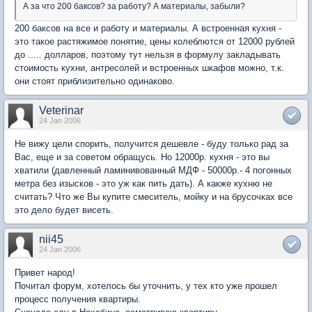
А за что 200 баксов? за работу? А материалы, забыли?
200 баксов на все и работу и материалы. А встроенная кухня -
это такое растяжимое понятие, цены колеблются от 12000 рублей
до ..... долларов, поэтому тут нельзя в формулу закладывать
стоимость кухни, антресолей и встроенных шкафов можно, т.к.
они стоят приблизительно одинаково.
Veterinar
24 Jan 2006
Не вижу цели спорить, получится дешевле - буду только рад за
Вас, еще и за советом обращусь. Но 12000р. кухня - это вы
хватили (давленный ламинивованный МДФ - 50000р.- 4 погонных
метра без изысков - это уж как пить дать). А какже кухню не
считать? Что же Вы купите смеситель, мойку и на брусочках все
это дело будет висеть.
nii45
24 Jan 2006
Привет народ!
Почитал форум, хотелось бы уточнить, у тех кто уже прошел
процесс получения квартиры.