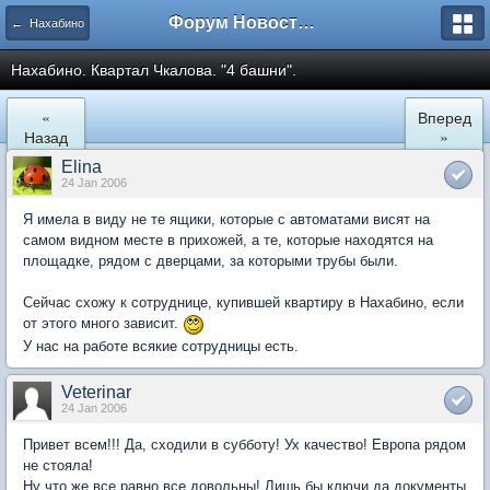
Форум Новостройки
← Нахабино
Нахабино. Квартал Чкалова. "4 башни".
«
Вперед
Назад
»
Elina
24 Jan 2006
Я имела в виду не те ящики, которые с автоматами висят на
самом видном месте в прихожей, а те, которые находятся на
площадке, рядом с дверцами, за которыми трубы были.
Сейчас схожу к сотруднице, купившей квартиру в Нахабино, если
от этого много зависит.
У нас на работе всякие сотрудницы есть.
Veterinar
24 Jan 2006
Привет всем!!! Да, сходили в субботу! Ух качество! Европа рядом
не стояла!
Ну что же все равно все довольны! Лишь бы ключи да документы