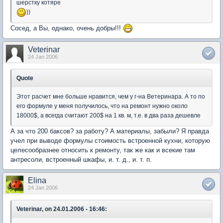
шерстку котяре
))
Сосед, а Вы, однако, очень добры!!!
Veterinar
24 Jan 2006
Quote
Этот расчет мне больше нравится, чем у г-на Ветеринара. А то по
его формуле у меня получилось, что на ремонт нужно около
18000$, а всегда считают 200$ на 1 кв. м, т.е. в два раза дешевле
А за что 200 баксов? за работу? А материалы, забыли? Я правда
учел при выводе формулы стоимость встроенной кухни, которую
целесообразнее относить к ремонту, так же как и всекие там
антресоли, встроенный шкафы, и. т. д., и. т. п.
Elina
24 Jan 2006
Veterinar, on 24.01.2006 - 16:46: