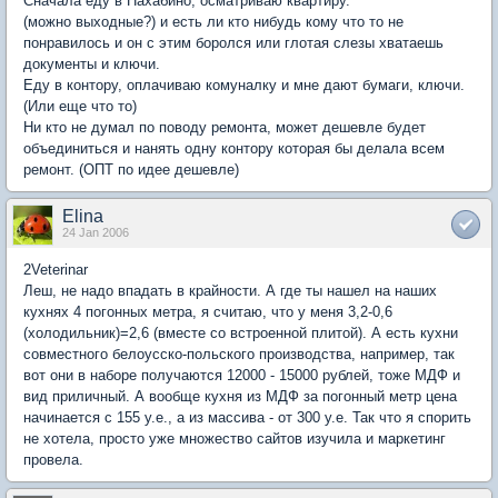
Сначала еду в Нахабино, осматриваю квартиру.
(можно выходные?) и есть ли кто нибудь кому что то не
понравилось и он с этим боролся или глотая слезы хватаешь
документы и ключи.
Еду в контору, оплачиваю комуналку и мне дают бумаги, ключи.
(Или еще что то)
Ни кто не думал по поводу ремонта, может дешевле будет
объединиться и нанять одну контору которая бы делала всем
ремонт. (ОПТ по идее дешевле)
Elina
24 Jan 2006
2Veterinar
Леш, не надо впадать в крайности. А где ты нашел на наших
кухнях 4 погонных метра, я считаю, что у меня 3,2-0,6
(холодильник)=2,6 (вместе со встроенной плитой). А есть кухни
совместного белоусско-польского производства, например, так
вот они в наборе получаются 12000 - 15000 рублей, тоже МДФ и
вид приличный. А вообще кухня из МДФ за погонный метр цена
начинается с 155 у.е., а из массива - от 300 у.е. Так что я спорить
не хотела, просто уже множество сайтов изучила и маркетинг
провела.