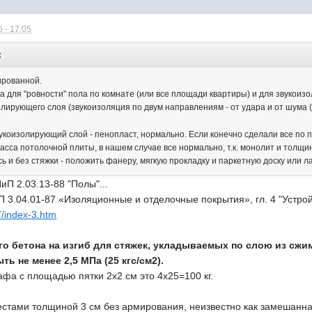
 - 17:05
:
рованной.
а для "ровности" пола по комнате (или все площади квартиры) и для звукоизо
олирующего слоя (звукоизоляция по двум направлениям - от удара и от шума 
укоизолирующий слой - пенопласт, нормально. Если конечно сделали все по 
асса потолочной плиты, в нашем случае все нормально, т.к. монолит и толщ
 и без стяжки - положить фанеру, мягкую прокладку и паркетную доску или л
П 2.03.13-88 "Полы"...
 3.04.01-87 «Изоляционные и отделочные покрытия», гл. 4 "Устрой
7/index-3.htm
кого бетона на изгиб для стяжек, укладываемых по слою из с
ь не менее 2,5 МПа (25 кгс/см2).
фа с площадью пятки 2х2 см это 4х25=100 кг.
местами толщиной 3 см без армирования, неизвестно как замешанн