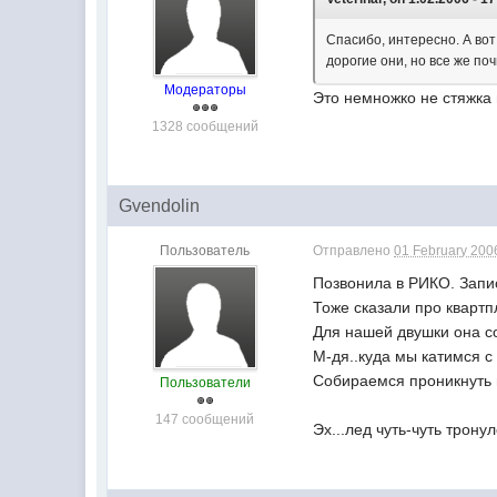
Спасибо, интересно. А вот
дорогие они, но все же по
Модераторы
Это немножко не стяжка 
1328 сообщений
Gvendolin
Пользователь
Отправлено
01 February 2006
Позвонила в РИКО. Запи
Тоже сказали про квартпл
Для нашей двушки она со
М-дя..куда мы катимся с 
Собираемся проникнуть в 
Пользователи
147 сообщений
Эх...лед чуть-чуть трон