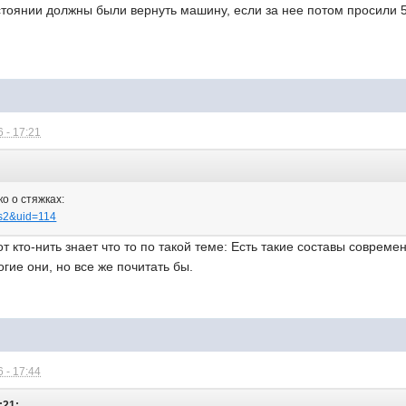
остоянии должны были вернуть машину, если за нее потом просили
 - 17:21
ко о стяжках:
rs2&uid=114
от кто-нить знает что то по такой теме: Есть такие составы соврем
гие они, но все же почитать бы.
 - 17:44
:21: