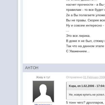
насчет прочности - а Вы
правилам - то все будет
2е а Вы полагаете уложе
Вы не правы. Скорее вс
Ну и совсем интересно - 
...
Это все лирика.
В доме я не был, стяжку
Так что на данном этап
С Уважением...
AHTOH
Живу я тут
Отправлено
01 February 2006
Kupa, on 1.02.2006 - 17:04
Не, новую купить не успел.
5 тонн чего? дролларов,