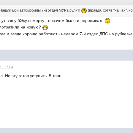
Нашли мой автомобиль! 7-й отдел МУРа рулит!
(правда, хотят "на чай", н
йдут вашу бЭху семерку - незачем было и переживать
потратили на новую?
гда и везде хорошо работают - недаром 7-й отдел ДПС на рублевке
 - 17:04
. Но эту готов уступить. 5 тонн.