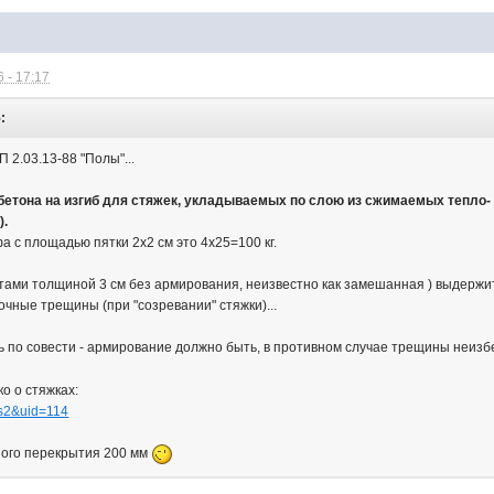
 - 17:17
:
2.03.13-88 "Полы"...
го бетона на изгиб для стяжек, укладываемых по слою из сжимаемых тепло
).
 с площадью пятки 2х2 см это 4х25=100 кг.
стами толщиной 3 см без армирования, неизвестно как замешанная ) выдерж
чные трещины (при "созревании" стяжки)...
ть по совести - армирование должно быть, в противном случае трещины неиз
ко о стяжках:
rs2&uid=114
ного перекрытия 200 мм