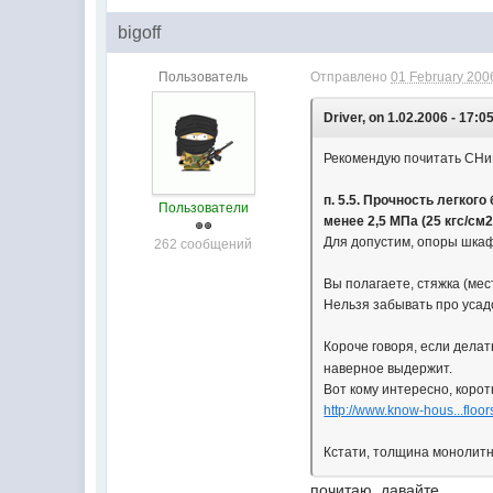
bigoff
Пользователь
Отправлено
01 February 2006
Driver, on 1.02.2006 - 17:05
Рекомендую почитать СНиП 
п. 5.5. Прочность легко
Пользователи
менее 2,5 МПа (25 кгс/см2
Для допустим, опоры шкафа
262 сообщений
Вы полагаете, стяжка (ме
Нельзя забывать про усадо
Короче говоря, если дела
наверное выдержит.
Вот кому интересно, корот
http://www.know-hous...floo
Кстати, толщина монолит
почитаю, давайте....