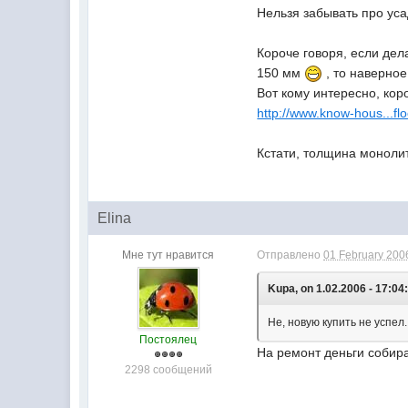
Нельзя забывать про уса
Короче говоря, если дел
150 мм
, то наверное
Вот кому интересно, коро
http://www.know-hous...f
Кстати, толщина моноли
Elina
Мне тут нравится
Отправлено
01 February 2006
Kupa, on 1.02.2006 - 17:04
Не, новую купить не успел.
Постоялец
На ремонт деньги собир
2298 сообщений