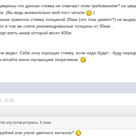
 уверены что данная стяжка не отвечает этим требованиям? не увере
 ок. (Вы ведь внимательно мой пост читали
)
нная грамотно стяжка толщиной 30мм (это тока цемент?) не выдер
его в том же снипе рекомендованные толщины от 30мм...
где взять шкаф который весит 400кг.
 не видел. Себе хочу хорошую стяжку, если надо будет - буду перед
е считайте меня скучающим теоретиком.
 - 17:20
:
 Но эту готов уступить. 5 тонн.
 рублей или утиля цветного металла?