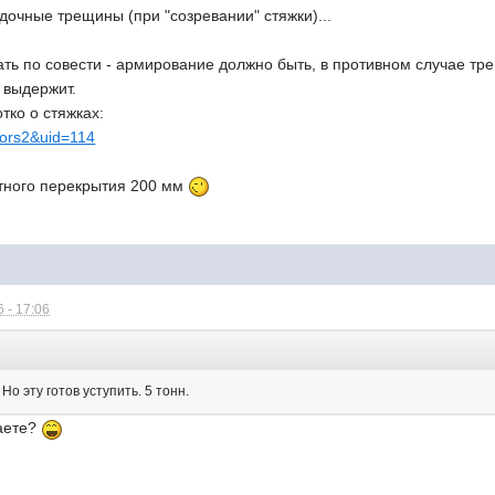
дочные трещины (при "созревании" стяжки)...
ать по совести - армирование должно быть, в противном случае т
 выдержит.
тко о стяжках:
loors2&uid=114
тного перекрытия 200 мм
 - 17:06
:
 Но эту готов уступить. 5 тонн.
аете?