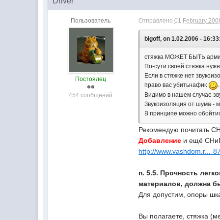
Driver
Пользователь
Отправлено
01 February 2006
bigoff, on 1.02.2006 - 16:33
стяжка МОЖЕТ БЫТЬ арми
По-сути своей стяжка нужн
Если в стяжке нет звукоиз
Постоялец
право вас убитьнафик
.
Видимо в нашем случае зв
454 сообщений
Звукоизоляция от шума - м
В принципе можно обойтись
Рекомендую почитать СНи
Добавление
и ещё СНиП
http://www.vashdom.r...-8
п. 5.5. Прочность лег
материалов, должна быт
Для допустим, опоры шка
Вы полагаете, стяжка (