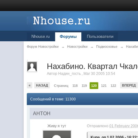
Nhouse.ru
Форумы
Пользователи
Форум Новостройки
→
Новостройки
→
Подмосковье
→
Нахаби
.
Нахабино. Квартал Чкало
Автор
Надин_гость
,
Mar 30 2005 10:54
«
НАЗАД
ВПЕРЕД
Страниц
118
119
120
121
122
Сообщений в теме: 11300
AHTOH
Живу я тут
Отправлено
01 February 2006
Kupa, on 1.02.2006 - 16:22