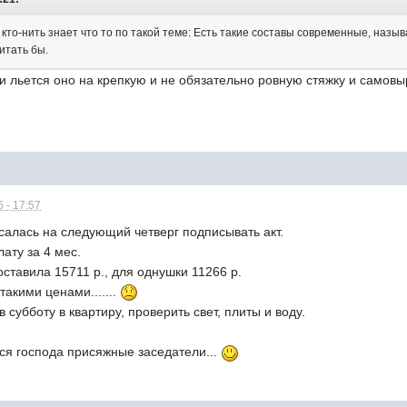
 кто-нить знает что то по такой теме: Есть такие составы современные, назы
читать бы.
и льется оно на крепкую и не обязательно ровную стяжку и самовы
 - 17:57
салась на следующий четверг подписывать акт.
ату за 4 мес.
ставила 15711 р., для однушки 11266 р.
такими ценами.......
субботу в квартиру, проверить свет, плиты и воду.
улся господа присяжные заседатели...