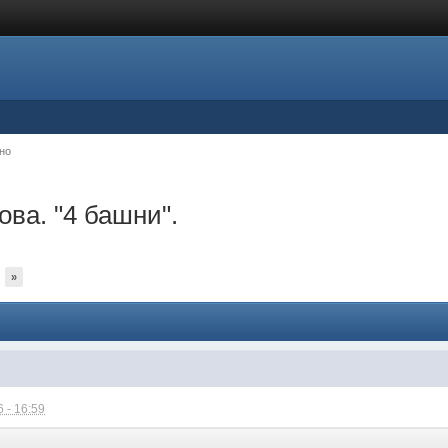
но
ва. "4 башни".
»
 - 16:59
: