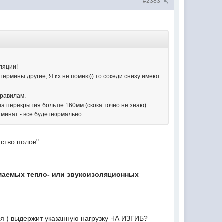
#2383
ляции!
(термины другие, Я их не помню)) то соседи снизу имеют
правилам.
ина перекрытия больше 160мм (скока точно не знаю)
аминат - все будетнормально.
ство полов"
жимаемых тепло- или звукоизоляционных
ая ) выдержит указанную нагрузку НА ИЗГИБ?